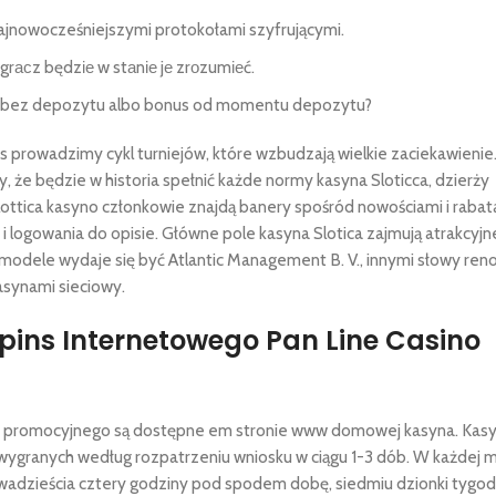
najnowocześniejszymi protokołami szyfrującymi.
grасz będzіе w stаnіе jе zrоzumіеć.
mia bez depozytu albo bonus od momentu depozytu?
prowadzimy cykl turniejów, które wzbudzają wielkie zaciekawienie. 
że będzie w historia spełnić każde normy kasyna Sloticca, dzierży
lottica kasyno członkowie znajdą banery spośród nowościami i rabat
ie i logowania do opisie. Główne pole kasyna Slotica zajmują atrakcy
e modele wydaje się być Atlantic Management B. V., innymi słowy r
asynami sieciowy.
Spins Internetowego Pan Line Casino
ia promocyjnego są dostępne em stronie www domowej kasyna. Kas
 wygranych według rozpatrzeniu wniosku w ciągu 1-3 dób. W każdej
wadzieścia cztery godziny pod spodem dobę, siedmiu dzionki tygo