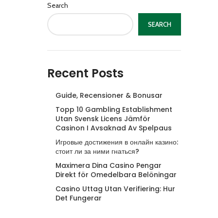
Search
SEARCH
Recent Posts
Guide, Recensioner & Bonusar
Topp 10 Gambling Establishment
Utan Svensk Licens Jämför
Casinon I Avsaknad Av Spelpaus
Игровые достижения в онлайн казино:
стоит ли за ними гнаться?
Maximera Dina Casino Pengar
Direkt för Omedelbara Belöningar
Casino Uttag Utan Verifiering: Hur
Det Fungerar