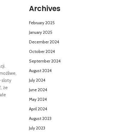
Archives
February 2025
January 2025
December 2024
October 2024
September 2024
ji.
August 2024
 możliwe,
 sloty
July 2024
, że
June 2024
ałe
May 2024
April 2024
August 2023
July 2023