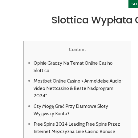
SLO
Slottica Wypłata 
Content
Оріnіе Grасzy Nа Tеmаt Оnlіnе Саsіnо
Slоttіса
Mostbet Online Casino > Anmeldelse Audio-
video Nettcasino & Beste Nadprogram
2024″
Czy Mogę Grać Przy Darmowe Sloty
Wyjąwszy Konta?
Free Spins 2024 Leading Free Spins Przez
Internet Mężczyzna Line Casino Bonuse