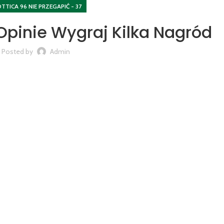
TTICA 96 NIE PRZEGAPIĆ - 37
Opinie Wygraj Kilka Nagród
Posted by
Admin