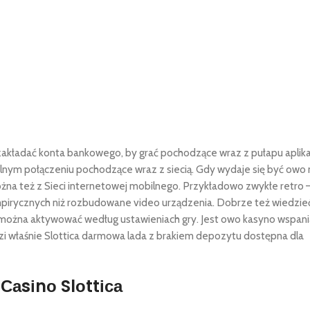
ładać konta bankowego, by grać pochodzące wraz z pułapu aplikac
ilnym połączeniu pochodzące wraz z siecią. Gdy wydaje się być owo
na też z Sieci internetowej mobilnego. Przykładowo zwykłe retro –
irycznych niż rozbudowane video urządzenia. Dobrze też wiedzieć
y można aktywować według ustawieniach gry. Jest owo kasyno wspani
i właśnie Slottica darmowa lada z brakiem depozytu dostępna dla
Саsіnо Slоttіса