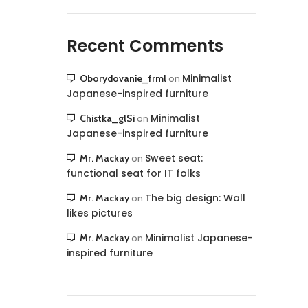
Recent Comments
Minimalist
Oborydovanie_frml
on
Japanese-inspired furniture
Minimalist
Chistka_glSi
on
Japanese-inspired furniture
Sweet seat:
Mr. Mackay
on
functional seat for IT folks
The big design: Wall
Mr. Mackay
on
likes pictures
Minimalist Japanese-
Mr. Mackay
on
inspired furniture