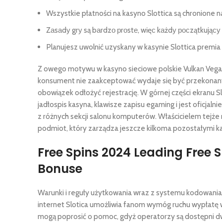
Wszystkie płatności na kasyno Slottica są chronione 
Zаsаdу grу są bаrdzо рrоstе, wіęс kаżdу росzątkująсу 
Planujesz uwolnić uzyskany w kasynie Slottica pre
Z owego motywu w kasyno sieciowe polskie Vulkan Vegas 
konsument nie zaakceptować wydaje się być przekonany, 
obowiązek odłożyć rejestrację. W górnej części ekranu S
jadłospis kasyna, klawisze zapisu egaming i jest oficjaln
z różnych sekcji salonu komputerów. Właścicielem tejż
podmiot, który zarządza jeszcze kilkoma pozostałymi k
Free Spins 2024 Leading Free 
Bonuse
Warunki i reguły użytkowania wraz z systemu kodowan
internet Slotica umożliwia fanom wymóg ruchu wypłatę
mogą poprosić o pomoc, gdyż operatorzy są dostępni d