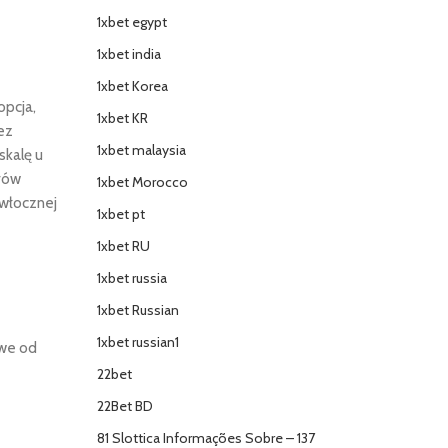
1xbet egypt
1xbet india
1xbet Korea
opcja,
1xbet KR
ez
1xbet malaysia
skalę u
rów
1xbet Morocco
włocznej
1xbet pt
1xbet RU
1xbet russia
1xbet Russian
1xbet russian1
 we od
22bet
22Bet BD
81 Slottica Informações Sobre – 137