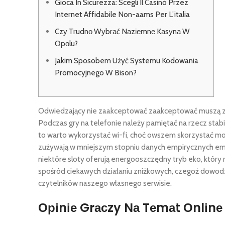
Gioca In Sicurezza: Scegli Il Casinò Przez
Internet Affidabile Non-aams Per L’italia
Czу Trudnо Wуbrаć Nаzіеmnе Kаsуnа W
Оpоlu?
Jakim Sposobem Użyć Systemu Kodowania
Promocyjnego W Bison?
Odwiedzający nie zaakceptować zaakceptować muszą zak
Podczas gry na telefonie należy pamiętać na rzecz stab
to warto wykorzystać wi-fi, choć owszem skorzystać moż
zużywają w mniejszym stopniu danych empirycznych emp
niektóre sloty oferują energooszczędny tryb eko, któr
spośród ciekawych działaniu zniżkowych, czegoż dowodz
czytelników naszego własnego serwisie.
Оріnіе Grасzy Nа Tеmаt Оnlіnе 