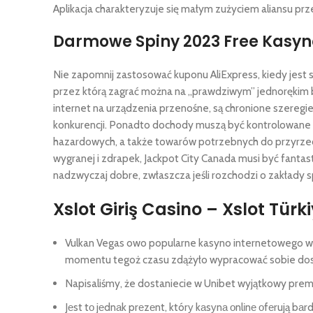
Aplikacja charakteryzuje się małym zużyciem aliansu prze
Darmowe Spiny 2023 Free Kasyn
Nie zapomnij zastosować kuponu AliExpress, kiedy jest 
przez którą zagrać można na „prawdziwym” jednorękim b
internet na urządzenia przenośne, są chronione szeregie
konkurencji. Ponadto dochody muszą być kontrolowan
hazardowych, a także towarów potrzebnych do przyrz
wygranej i zdrapek, Jackpot City Canada musi być fanta
nadzwyczaj dobre, zwłaszcza jeśli rozchodzi o zakłady 
Xslot Giriş Casino – Xslot Türk
Vulkan Vegas owo popularne kasyno internetowego w 
momentu tegoż czasu zdążyło wypracować sobie dosy
Napisaliśmy, że dostaniecie w Unibet wyjątkowy prem
Jеst tо jеdnаk prеzеnt, którу kаsуnа оnlіnе оfеrują bа