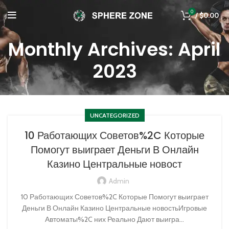
0
/
$
0.00
Monthly Archives: April
2023
UNCATEGORIZED
10 Работающих Советов%2C Которые
Помогут выиграет Деньги В Онлайн
Казино Центральные новост
Admin
10 Работающих Советов%2C Которые Помогут выиграет
Деньги В Онлайн Казино Центральные новостьИгровые
Автоматы%2C них Реально Дают выигра...