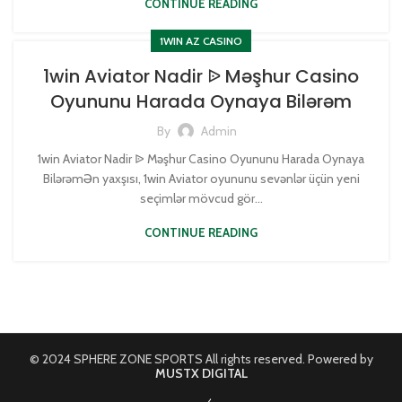
CONTINUE READING
1WIN AZ CASINO
1win Aviator Nadir ᐉ Məşhur Casino
Oyununu Harada Oynaya Bilərəm
By
Admin
1win Aviator Nadir ᐉ Məşhur Casino Oyununu Harada Oynaya
BilərəmƏn yaxşısı, 1win Aviator oyununu sevənlər üçün yeni
seçimlər mövcud gör...
CONTINUE READING
© 2024 SPHERE ZONE SPORTS All rights reserved. Powered by
MUSTX DIGITAL