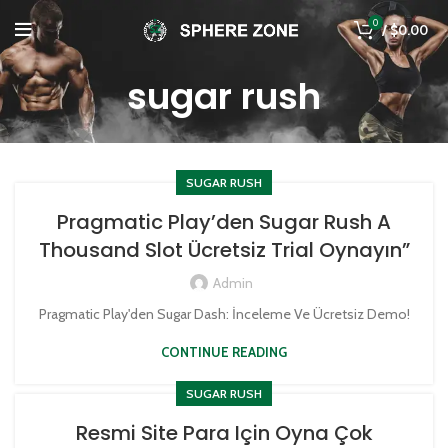
0
/
$
0.00
sugar rush
SUGAR RUSH
Pragmatic Play’den Sugar Rush A
Thousand Slot Ücretsiz Trial Oynayın”
Admin
Pragmatic Play'den Sugar Dash: İnceleme Ve Ücretsiz Demo!
CONTINUE READING
SUGAR RUSH
Resmi Site Para Için Oyna Çok