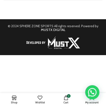
© 2024 SPHERE ZONE SPORTS All rights reserved. Powered by
MUSTX DIGITAL
0
Shop
Wishlist
Cart
My account