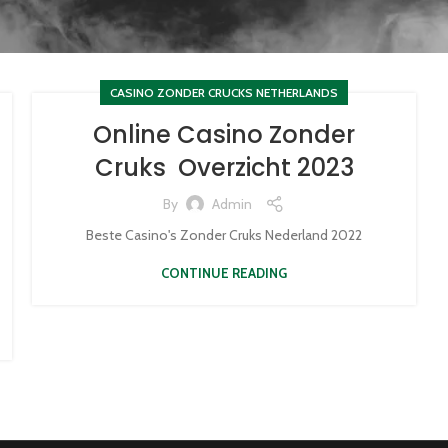
CASINO ZONDER CRUCKS NETHERLANDS
Online Casino Zonder
Cruks ️ Overzicht 2023
By
Admin
Beste Casino's Zonder Cruks Nederland 2022
CONTINUE READING