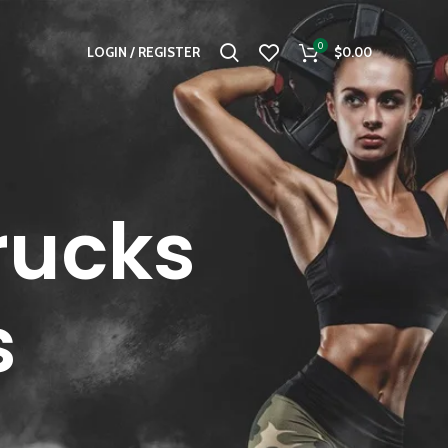
0
LOGIN / REGISTER
$
0.00
rucks
s