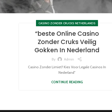
CASINO ZONDER CRUCKS NETHERLANDS
“beste Online Casino
Zonder Cruks Veilig
Gokken In Nederland
By
Admin
Casino Zonder Limiet? Kies Voor Legale Casinos In
Nederland"
CONTINUE READING