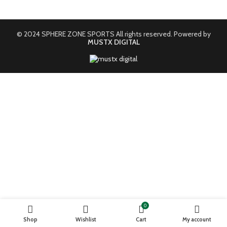
© 2024 SPHERE ZONE SPORTS All rights reserved. Powered by
MUSTX DIGITAL
0
Shop
Wishlist
Cart
My account