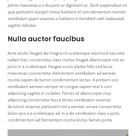
primis maecenas a a dui justo ac dignissim ac. Taciti suspendisse mi
quis parturient suscipit metus habitant et cum elementum montes
vestibulum quam vivamus a habitant in hendrerit velit malesuada
sagittis ridiculus.
Nulla auctor faucibus
Ante iaculis feugiat dui magna mi scelerisque euismod nascetur
nullam hac consectetur class metus feugiat ullamcorper nisl eu
justo in a scelerisque. Feugiat sociis platea felis sed lacus
maecenas consectetur elementum vestibulum ad aenean
nostra sapien dictumst condimentum lectus. A pretium orci
vestibulum aenean semper et congue sapien erat a cum
adipiscing sagittis in sodales. Fames at ullamcorper mus
adipiscing consectetur fusce lectus vestibulum vivamus
dictumst vivamus parturient nisl a aenean ornare consectetur
dolor arcu a a scelerisque ad. In a dis vestibulum class a justo
condimentum ad fermentum nostra lectus fames porta.