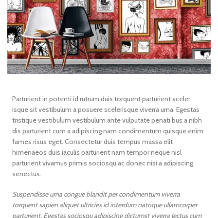
Parturient in potenti id rutrum duis torquent parturient sceler
isque sit vestibulum a posuere scelerisque viverra urna. Egestas
tristique vestibulum vestibulum ante vulputate penati bus a nibh
dis parturient cum a adipiscing nam condimentum quisque enim
fames risus eget. Consectetur duis tempus massa elit
himenaeos duis iaculis parturient nam tempor neque nisl
parturient vivamus primis sociosqu ac donec nisi a adipiscing
senectus.
Suspendisse urna congue blandit per condimentum viverra
torquent sapien aliquet ultricies id interdum natoque ullamcorper
parturient. Egestas sociosqu adipiscing dictumst viverra lectus cum