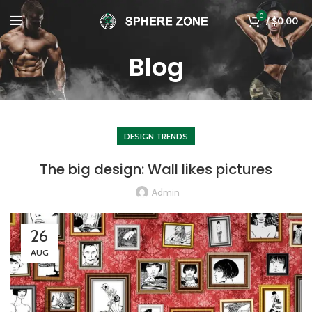
0
/
$
0.00
Blog
DESIGN TRENDS
The big design: Wall likes pictures
Admin
26
AUG