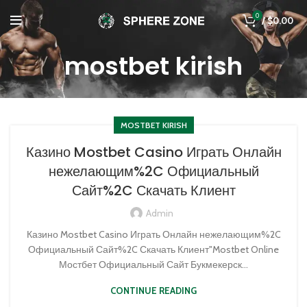
0
/
$
0.00
mostbet kirish
MOSTBET KIRISH
Казино Mostbet Casino Играть Онлайн
нежелающим%2C Официальный
Сайт%2C Скачать Клиент
Admin
Казино Mostbet Casino Играть Онлайн нежелающим%2C
Официальный Сайт%2C Скачать Клиент"Mostbet Online
Мостбет Официальный Сайт Букмекерск...
CONTINUE READING