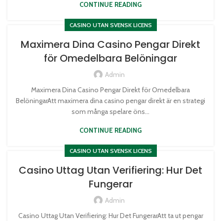
CONTINUE READING
CASINO UTAN SVENSK LICENS
Maximera Dina Casino Pengar Direkt
för Omedelbara Belöningar
Admin
Maximera Dina Casino Pengar Direkt för Omedelbara
BelöningarAtt maximera dina casino pengar direkt är en strategi
som många spelare öns...
CONTINUE READING
CASINO UTAN SVENSK LICENS
Casino Uttag Utan Verifiering: Hur Det
Fungerar
Admin
Casino Uttag Utan Verifiering: Hur Det FungerarAtt ta ut pengar