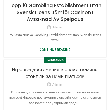
Topp 10 Gambling Establishment Utan
Svensk Licens Jämför Casinon I
Avsaknad Av Spelpaus
Admin
25 Bästa Norska Gambling Establishment Utan Svensk Licens
2024
CONTINUE READING
1WINRUSSIA
Игровые достижения в онлайн казино:
стоит ли за ними гнаться?
Admin
Игровые достижения в онлайн казино: стоит ли за ними
гнаться?Игровые достижения в онлайн казино становятся
все более популярными среди ...