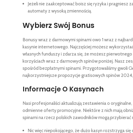
Jeżeli nie zaakceptować boisz się ryzyka i pragniesz 
automaty z wysoką zmiennością.
Wybierz Swój Bonus
Bonusy wraz z darmowymi spinami owo 1 wraz z najbardzi
kasynie internetowego. Najczęściej możesz wykorzyst
własnych funduszy i zdarza się, że możesz pierwotnego
korzyściach wraz z darmowych spinów poniżej. Nasz ze
spośród bezpłatnymi spinami. Przygotowaliśmy gwoli Cię
najkorzystniejsze propozycje gratisowych spinów 2024,
Informacje O Kasynach
Nasi profesjonaliści aktualizują zestawienia o oryginal
odmienne oferty promocyjne. Niektóre z nich mają obn
spinami na rzecz polskich zawodników mogą przybierać 
Nic więc niepokojącego, że dużo kasyn rozstrzyga si