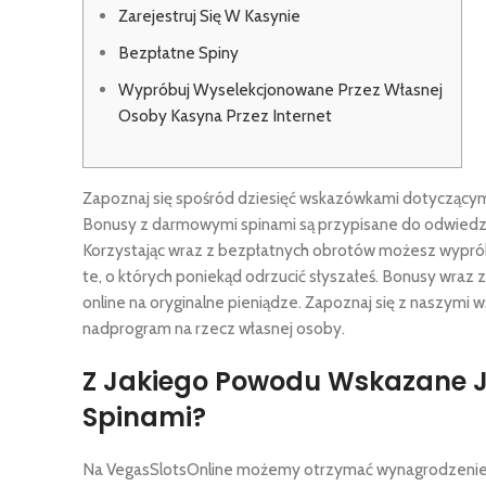
Zarejestruj Się W Kasynie
Bezpłatne Spiny
Wypróbuj Wyselekcjonowane Przez Własnej
Osoby Kasyna Przez Internet
Zapoznaj się spośród dziesięć wskazówkami dotyczącymi 
Bonusy z darmowymi spinami są przypisane do odwiedze
Korzystając wraz z bezpłatnych obrotów możesz wyprób
te, o których poniekąd odrzucić słyszałeś. Bonusy wraz
online na oryginalne pieniądze. Zapoznaj się z naszymi
nadprogram na rzecz własnej osoby.
Z Jakiego Powodu Wskazane J
Spinami?
Na VegasSlotsOnline możemy otrzymać wynagrodzenie o