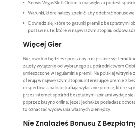
Serwis VegasSlotsOnline to największa podest spośr
Warunki, które należy spełnić, aby odebrać bonusow
Dowiedz się, które to gatunki premii z bezpłatnymi
postaw na te, które w najwyższym stopniu odpowiada
Więcej Gier
Nie, owo lub będziesz proszony o napisanie systemu 
zależy wyłącznie od wybranego za pośrednictwem Cieb
umieszczone w regulaminie premii. Na polskiej witrynie 
oferują w największym stopniu interesujące premie z b
ekspertów, a na listę trafiają wyłącznie premie, które s
przez internet spośród bezpłatnymi spinami wydaje się
poprzez kasyno online. Jeżeli jednakże posiadasz ochot
to oznaczać wydawania własnych pieniędzy.
Nie Znalazłeś Bonusu Z Bezpłatn