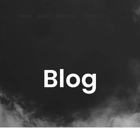
HOME
SHOP
ABOUT US
CONTACT US
Blog