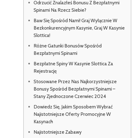
Odrzucić Znalazłeś Bonusu Z Bezpłatnymi
Spinami Na Rzecz Siebie?
Baw Się Spośród Nami! Graj Wyłącznie W
Bezkonkurencyjnym Kasynie, Graj W Kasynie
Slottica!
Różne Gatunki Bonusów Spośród
Bezpłatnymi Spinami
Bezpłatne Spiny W Kasynie Slottica Za
Rejestrację
Stosowane Przez Nas Najkorzystniejsze
Bonusy Spośród Bezpłatnymi Spinami –
Stany Zjednoczone Czerwiec 2024
Dowiedz Się, Jakim Sposobem Wybrać
Najistotniejsze Oferty Promocyjne W
Kasynach
Najistotniejsze Zabawy