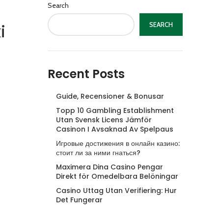
Search
i
SEARCH
Recent Posts
Guide, Recensioner & Bonusar
Topp 10 Gambling Establishment
Utan Svensk Licens Jämför
Casinon I Avsaknad Av Spelpaus
Игровые достижения в онлайн казино:
стоит ли за ними гнаться?
Maximera Dina Casino Pengar
Direkt för Omedelbara Belöningar
Casino Uttag Utan Verifiering: Hur
Det Fungerar