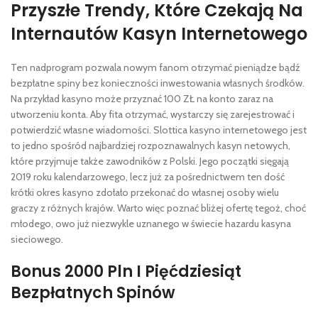
Przyszłe Trendy, Które Czekają Na
Internautów Kasyn Internetowego
Ten nadprogram pozwala nowym fanom otrzymać pieniądze bądź
bezpłatne spiny bez konieczności inwestowania własnych środków.
Na przykład kasyno może przyznać 100 ZŁ na konto zaraz na
utworzeniu konta. Aby fita otrzymać, wystarczy się zarejestrować i
potwierdzić własne wiadomości. Slottica kasyno internetowego jest
to jedno spośród najbardziej rozpoznawalnych kasyn netowych,
które przyjmuje także zawodników z Polski. Jego początki sięgają
2019 roku kalendarzowego, lecz już za pośrednictwem ten dość
krótki okres kasyno zdołało przekonać do własnej osoby wielu
graczy z różnych krajów. Warto więc poznać bliżej ofertę tegoż, choć
młodego, owo już niezwykle uznanego w świecie hazardu kasyna
sieciowego.
Bonus 2000 Pln I Pięćdziesiąt
Bezpłatnych Spinów