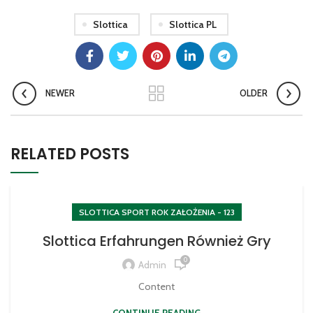
Slottica
Slottica PL
NEWER
OLDER
RELATED POSTS
SLOTTICA SPORT ROK ZAŁOŻENIA - 123
Slottica Erfahrungen Również Gry
0
Admin
Content