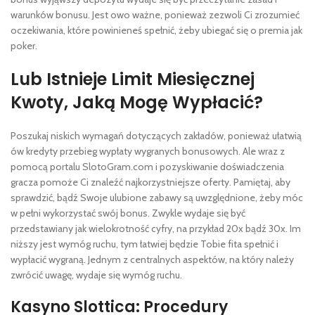
warunków bonusu. Jest owo ważne, ponieważ zezwoli Ci zrozumieć
oczekiwania, które powinieneś spełnić, żeby ubiegać się o premia jak
poker.
Lub Istnieje Limit Miesięcznej
Kwoty, Jaką Mogę Wypłacić?
Poszukaj niskich wymagań dotyczących zakładów, ponieważ ułatwią
ów kredyty przebieg wypłaty wygranych bonusowych. Ale wraz z
pomocą portalu SlotoGram.com i pozyskiwanie doświadczenia
gracza pomoże Ci znaleźć najkorzystniejsze oferty. Pamiętaj, aby
sprawdzić, bądź Swoje ulubione zabawy są uwzględnione, żeby móc
w pełni wykorzystać swój bonus. Zwykle wydaje się być
przedstawiany jak wielokrotność cyfry, na przykład 20x bądź 30x. Im
niższy jest wymóg ruchu, tym łatwiej będzie Tobie fita spełnić i
wypłacić wygraną. Jednym z centralnych aspektów, na który należy
zwrócić uwagę, wydaje się wymóg ruchu.
Kasyno Slottica: Procedury