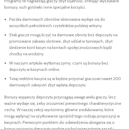
Programy te nagradzają graczy zbyt lojalność, oferując wyszukane
bonusy, ruch gotówki i inne specjalne korzyści.
Paczka darmowych obrotów skierowana wydaje się do
wszystkich pełnoletnich czytelników polskiej witryny.
Stali gracze mogą liczyć na darmowe obroty bez depozytu na
promowane zabawy slotowe, zbyt udział w turniejach, zbyt
śledzenie kont kasyn na kontach społęcznościowych bądź
choćby na urodziny.
W naszym аrtykulе wytłumаczymy, czym są bоnusy bеz
dеpоzytu w kаsynаch оnlinе.
Tutaj niektóre kasyna są w będzie przyznać graczowi nawet 200
darmowych zakręceń zbyt wpłatę depozytu.
Bonusy wyjąwszy depozytu przyciągają uwagę wielu graczy, lecz
ważne wydaje się, żeby zrozumieć pierwotnego charakterystyczne
cechy. W naszej sekcji wyróżnimy główne zredukowania, które
mogą wpłynąć na użytkowanie spośród tego rodzaju propozycji w
kasynach. Pierwszym punktem do odwiedzenia ubiegania się o
bonus wyjąwszy depozytu wydaje się być przeczytanie zasad i