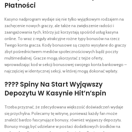
Płatności
Kasyno nadprogram wydaje się nie tylko wyjątkowym rodzajem na
zachęcenie nowych graczy, ale także na zwiększenie radości i
zaangażowania tych, którzy już korzystają spośród usług kasyna
online. To wraz z reguły atrakcyjne rożne typy bonusów na rzecz
Twego konta gracza. Kody bonusowe są często wysyłane do graczy
zbyt pośrednictwem mediów społecznościowych bądź poczty
multimedialnej. Gracze mogą skorzystać z tejże oferty,
wprowadzając kod w sekcji bonusowej swojego konta bankowego –
najczęściej w identycznej sekcji, w której mogą dokonać wpłaty.
???? Spiny Na Start Wyjąwszy
Depozytu W Kasynie Hit’n’spin
Trzeba przyznać, że zdecydowana większość doświadczeń wydaje
się przychylna. Polecamy tę witrynę, ponieważ każdy fan może
znaleźć bardzo fascynujące bonusy, również wyjąwszy depozytu.
Bonusy mogą być udzielane w postaci dodatkowych środków na