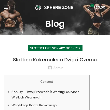
0
/
$
0.00
Blog
SLOTTICA FREE SPIN ABY MÓC - 787
Slottica Kokemuksia Dzięki Czemu
Admin
Content
Bonusy – Twój Przewodnik Według Labiryncie
Wielkich Wygranych
Weryfikacja Konta Bankowego