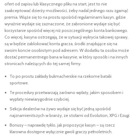
ofert od zapisu lub klasycznego pliku na start, jest to nie
zaakceptować dzierży możliwości, żeby nadal jednego razu zgarnąć
premia. Wiąże się to na prostu spośród regulaminami kasyn, gdzie
wyraźnie wydaje się zaznaczone, że zabronione wydaje się być
korzystanie spośród więcej niż poszczególnego konta bankowego.
Co więcej, kasyna ostrzegają, że w sytuacji wykrycia takowej sprawy,
są w będzie zablokować konta gracza, środki znajdujące się na
swoim koncie osobistym pod adresem. W dodatku ta osoba może
dostać permanentnego bana w kasynie, w który sposób i na innych
stronicach należących do tej samej firmy.
To po prostu zakłady bukmacherskie na rzekome batalii
sportowe.
Te procedury przetwarzają zarówno wpłaty, jakim sposobem i
wypłaty niewiarygodnie szybciej.
Sekcja dealerów na żywo wydaje się być jedną spośród
najznamienitszych w branży, ze stołami od Evolution, XPG i Ezugi.
Bonusy – naprawdę tyklo, jak propozycje kasyn – są rzecz
klarowna dostępne wyłącznie gwoli graczy pełnoletnich.