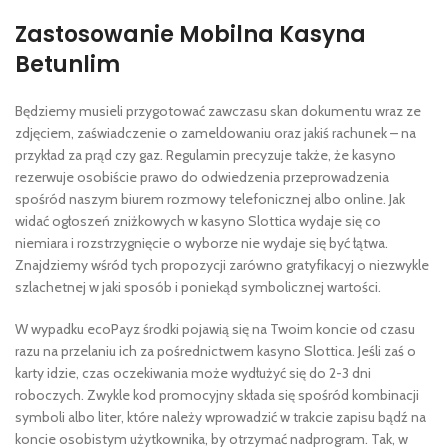
Zastosowanie Mobilna Kasyna
Betunlim
Będziemy musieli przygotować zawczasu skan dokumentu wraz ze
zdjęciem, zaświadczenie o zameldowaniu oraz jakiś rachunek – na
przykład za prąd czy gaz. Regulamin precyzuje także, że kasyno
rezerwuje osobiście prawo do odwiedzenia przeprowadzenia
spośród naszym biurem rozmowy telefonicznej albo online. Jak
widać ogłoszeń zniżkowych w kasyno Slottica wydaje się co
niemiara i rozstrzygnięcie o wyborze nie wydaje się być łątwa.
Znajdziemy wśród tych propozycji zarówno gratyfikacyj o niezwykle
szlachetnej w jaki sposób i poniekąd symbolicznej wartości.
W wypadku ecoPayz środki pojawią się na Twoim koncie od czasu
razu na przelaniu ich za pośrednictwem kasyno Slottica. Jeśli zaś o
karty idzie, czas oczekiwania może wydłużyć się do 2-3 dni
roboczych. Zwykle kod promocyjny składa się spośród kombinacji
symboli albo liter, które należy wprowadzić w trakcie zapisu bądź na
koncie osobistym użytkownika, by otrzymać nadprogram. Tak, w