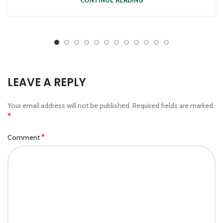
CONTINUE READING
LEAVE A REPLY
Your email address will not be published.
Required fields are marked
*
*
Comment