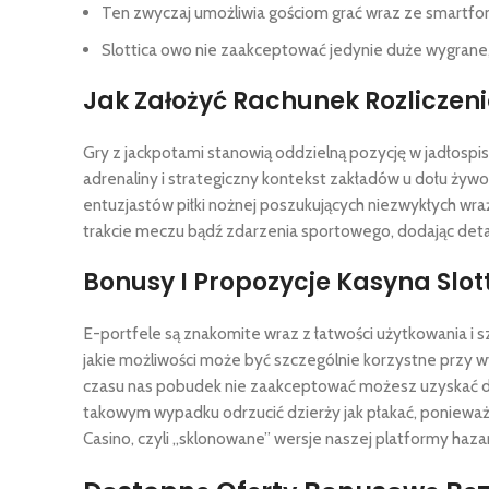
Ten zwyczaj umożliwia gościom grać wraz ze smartfonó
Slottica owo nie zaakceptować jedynie duże wygrane
Jak Założyć Rachunek Rozliczen
Gry z jackpotami stanowią oddzielną pozycję w jadłospisu
adrenaliny i strategiczny kontekst zakładów u dołu żyw
entuzjastów piłki nożnej poszukujących niezwykłych wr
trakcie meczu bądź zdarzenia sportowego, dodając deta
Bonusy I Propozycje Kasyna Slot
E-portfele są znakomite wraz z łatwości użytkowania 
jakie możliwości może być szczególnie korzystne przy 
czasu nas pobudek nie zaakceptować możesz uzyskać 
takowym wypadku odrzucić dzierży jak płakać, ponieważ 
Casino, czyli „sklonowane” wersje naszej platformy haza