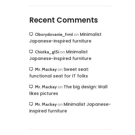
Recent Comments
Minimalist
Oborydovanie_frml
on
Japanese-inspired furniture
Minimalist
Chistka_glSi
on
Japanese-inspired furniture
Sweet seat:
Mr. Mackay
on
functional seat for IT folks
The big design: Wall
Mr. Mackay
on
likes pictures
Minimalist Japanese-
Mr. Mackay
on
inspired furniture