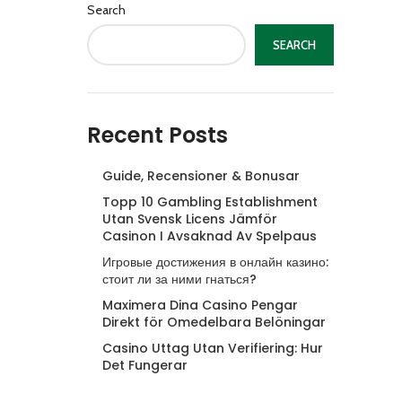
Search
SEARCH
Recent Posts
Guide, Recensioner & Bonusar
Topp 10 Gambling Establishment
Utan Svensk Licens Jämför
Casinon I Avsaknad Av Spelpaus
Игровые достижения в онлайн казино:
стоит ли за ними гнаться?
Maximera Dina Casino Pengar
Direkt för Omedelbara Belöningar
Casino Uttag Utan Verifiering: Hur
Det Fungerar