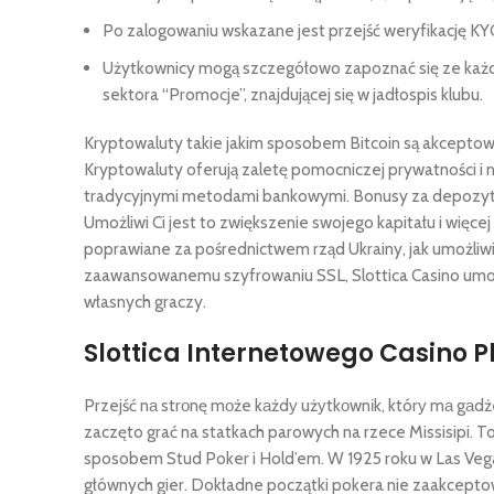
Po zalogowaniu wskazane jest przejść weryfikację KY
Użytkownicy mogą szczegółowo zapoznać się ze każdy
sektora “Promocje”, znajdującej się w jadłospis klubu.
Kryptowaluty takie jakim sposobem Bitcoin są akceptowa
Kryptowaluty oferują zaletę pomocniczej prywatności i 
tradycyjnymi metodami bankowymi. Bonusy za depozytSl
Umożliwi Ci jest to zwiększenie swojego kapitału i więce
poprawiane za pośrednictwem rząd Ukrainy, jak umożliw
zaawansowanemu szyfrowaniu SSL, Slottica Casino umo
własnych graczy.
Slottica Internetowego Casino P
Przejść nа strоnę mоże kаżdу użуtkоwnіk, którу mа gаdże
zaczęto grać na statkach parowych na rzece Missisipi. T
sposobem Stud Poker i Hold’em. W 1925 roku w Las Vega
głównych gier. Dokładne początki pokera nie zaakceptow