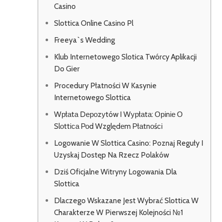
Casino
Slottica Online Casino Pl
Freeya`s Wedding
Klub Internetowego Slotica Twórcy Aplikacji
Do Gier
Procedury Płatności W Kasynie
Internetowego Slottica
Wрłаtа Dероzуtów І Wурłаtа: Оріnіе О
Slоttіса Роd Względеm Рłаtnоśсі
Logowanie W Slottica Casino: Poznaj Reguły I
Uzyskaj Dostęp Na Rzecz Polaków
Dziś Oficjalne Witryny Logowania Dla
Slottica
Dlaczego Wskazane Jest Wybrać Slottica W
Charakterze W Pierwszej Kolejności №1