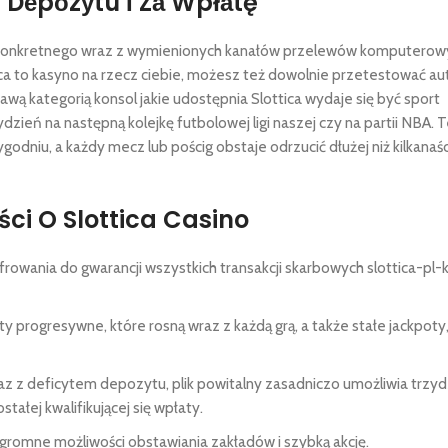
 Dеpоzуtu І Zа Wpłаtę
konkretnego wraz z wymienionych kanałów przelewów komputerow
ttica to kasyno na rzecz ciebie, możesz też dowolnie przetestować a
kawą kategorią konsol jakie udostępnia Slottica wydaje się być sport
ydzień na następną kolejkę futbolowej ligi naszej czy na partii NBA.
godniu, a każdy mecz lub pościg obstaje odrzucić dłużej niż kilkanaś
i O Slottica Casino
owania do gwarancji wszystkich transakcji skarbowych slottica-pl-k
 progresywne, które rosną wraz z każdą grą, a także stałe jackpoty,
 z deficytem depozytu, plik powitalny zasadniczo umożliwia trzyd
ałej kwalifikującej się wpłaty.
gromne możliwości obstawiania zakładów i szybką akcję.