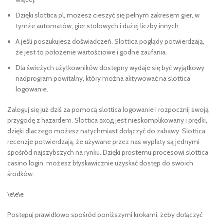
Dzięki slottica pl, możesz cieszyć się pełnym zakresem gier, w
tymże automatów, gier stołowych i dużej liczby innych.
A jeśli poszukujesz doświadczeń, Slottica poglądy potwierdzają,
że jest to położenie wartościowe i godne zaufania.
Dla świeżych użytkowników dostępny wydaje się być wyjątkowy
nadprogram powitalny, który można aktywować na slottica
logowanie.
Zaloguj się już dziś za pomocą slottica logowanie i rozpocznij swoją
przygodę z hazardem. Slottica вход jest nieskomplikowany i prędki,
dzięki dlaczego możesz natychmiast dołączyć do zabawy. Slottica
recenzje potwierdzają, że używane przez nas wypłaty są jednymi
spośród najszybszych na rynku. Dzięki prostemu procesowi slottica
casino login, możesz błyskawicznie uzyskać dostęp do swoich
środków.
\e\e\e
Postępuj prawidłowo spośród poniższymi krokami, żeby dołączyć