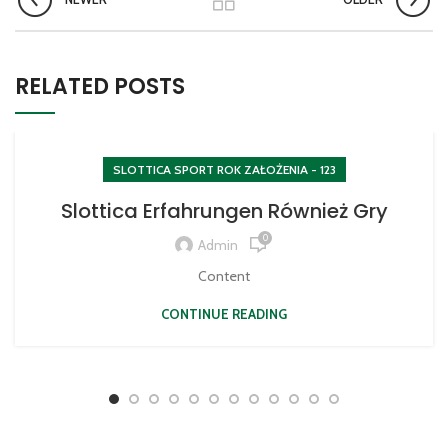
RELATED POSTS
SLOTTICA SPORT ROK ZAŁOŻENIA - 123
Slottica Erfahrungen Również Gry
0
Admin
Content
CONTINUE READING