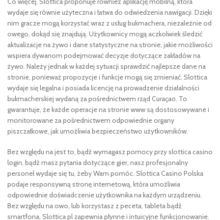
Co więcej, Slottica proponuje również aplikację mobilną, która
wydaje się równie użyteczna i łatwa do odwiedzenia nawigacji. Dzięki
nim gracze mogą korzystać wraz z usług bukmachera, niezależnie od
owego, dokąd się znajdują. Użytkownicy mogą aczkolwiek śledzić
aktualizacje na żywo i dane statystyczne na stronie, jakie możliwości
wspiera dywanom podejmować decyzje dotyczące zakładów na
żywo. Należy jednak w każdej sytuacji sprawdzić najlepsze dane na
stronie, ponieważ propozycje i funkcje mogą się zmieniać. Slottica
wydaje się legalna i posiada licencję na prowadzenie działalności
bukmacherskiej wydaną za pośrednictwem rząd Curaçao. To
gwarantuje, że każde operacje na stronie www są dostosowywane i
monitorowane za pośrednictwem odpowiednie organy
piszczałkowe, jak umożliwia bezpieczeństwo użytkowników.
Bez względu na jest to, bądź wymagasz pomocy przy slottica casino
login, bądź masz pytania dotyczące gier, nasz profesjonalny
personel wydaje się tu, żeby Wam pomóc. Slottica Casino Polska
podaje responsywną stronę internetową, która umożliwia
odpowiednie doświadczenie użytkownika na każdym urządzeniu.
Bez względu na owo, lub korzystasz z peceta, tableta bądź
smartfona, Slottica pl zapewnia płynne i intuicyjne funkcjonowanie.