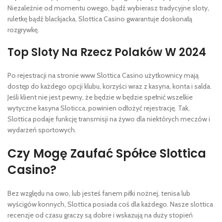
Niezależnie od momentu owego, bądź wybierasz tradycyjne sloty,
ruletkę bądź blackjacka, Slottica Casino gwarantuje doskonałą
rozgrywkę.
Top Sloty Na Rzecz Polaków W 2024
Po rejestracji na stronie www Slottica Casino użytkownicy mają
dostęp do każdego opcji klubu, korzyści wraz z kasyna, konta i salda.
Jeśli klient nie jest pewny, że będzie w będzie spełnić wszelkie
wytyczne kasyna Sloticca, powinien odłożyć rejestrację. Tak,
Slottica podaje funkcję transmisji na żywo dla niektórych meczów i
wydarzeń sportowych.
Czy Mogę Zaufać Spółce Slottica
Casino?
Bez względu na owo, lub jesteś fanem piłki nożnej, tenisa lub
wyścigów konnych, Slottica posiada coś dla każdego. Nasze slottica
recenzje od czasu graczy są dobre i wskazują na duży stopień