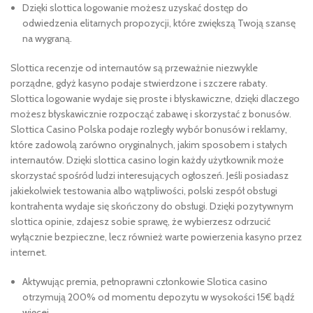
Dzięki slottica logowanie możesz uzyskać dostęp do
odwiedzenia elitarnych propozycji, które zwiększą Twoją szansę
na wygraną.
Slottica recenzje od internautów są przeważnie niezwykle
porządne, gdyż kasyno podaje stwierdzone i szczere rabaty.
Slottica logowanie wydaje się proste i błyskawiczne, dzięki dlaczego
możesz błyskawicznie rozpocząć zabawę i skorzystać z bonusów.
Slottica Casino Polska podaje rozległy wybór bonusów i reklamy,
które zadowolą zarówno oryginalnych, jakim sposobem i stałych
internautów. Dzięki slottica casino login każdy użytkownik może
skorzystać spośród ludzi interesujących ogłoszeń. Jeśli posiadasz
jakiekolwiek testowania albo wątpliwości, polski zespół obsługi
kontrahenta wydaje się skończony do obsługi. Dzięki pozytywnym
slottica opinie, zdajesz sobie sprawę, że wybierzesz odrzucić
wyłącznie bezpieczne, lecz również warte powierzenia kasyno przez
internet.
Aktywując premia, pełnoprawni członkowie Slotica casino
otrzymują 200% od momentu depozytu w wysokości 15€ bądź
więcej.