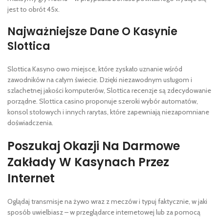
jest to obrót 45x.
Najważniejsze Dane O Kasynie
Slottica
Slottica Kasyno owo miejsce, które zyskało uznanie wśród
zawodników na całym świecie. Dzięki niezawodnym usługom i
szlachetnej jakości komputerów, Slottica recenzje są zdecydowanie
porządne. Slottica casino proponuje szeroki wybór automatów,
konsol stołowych i innych rarytas, które zapewniają niezapomniane
doświadczenia.
Poszukaj Okazji Na Darmowe
Zakłady W Kasynach Przez
Internet
Oglądaj transmisje na żywo wraz z meczów i typuj faktycznie, w jaki
sposób uwielbiasz – w przeglądarce internetowej lub za pomocą