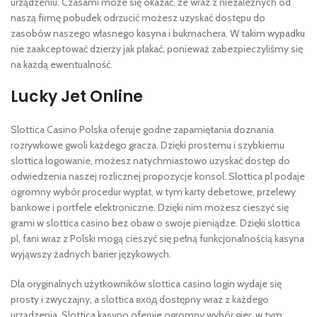
urządzeniu. Czasami może się okazać, że wraz z niezależnych od
naszą firmę pobudek odrzucić możesz uzyskać dostępu do
zasobów naszego własnego kasyna i bukmachera. W takim wypadku
nie zaakceptować dzierży jak płakać, ponieważ zabezpieczyliśmy się
na każdą ewentualność.
Lucky Jet Online
Slottica Casino Polska oferuje godne zapamiętania doznania
rozrywkowe gwoli każdego gracza. Dzięki prostemu i szybkiemu
slottica logowanie, możesz natychmiastowo uzyskać dostęp do
odwiedzenia naszej rozlicznej propozycje konsol. Slottica pl podaje
ogromny wybór procedur wypłat, w tym karty debetowe, przelewy
bankowe i portfele elektroniczne. Dzięki nim możesz cieszyć się
grami w slottica casino bez obaw o swoje pieniądze. Dzięki slottica
pl, fani wraz z Polski mogą cieszyć się pełną funkcjonalnością kasyna
wyjąwszy żadnych barier językowych.
Dla oryginalnych użytkowników slottica casino login wydaje się
prosty i zwyczajny, a slottica вход dostępny wraz z każdego
urządzenia. Slottica kasyno oferuje ogromny wybór gier, w tym