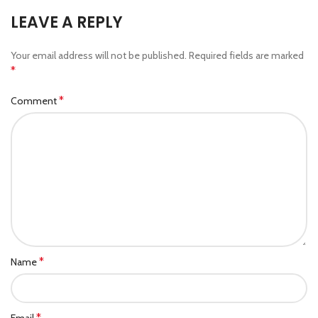
LEAVE A REPLY
Your email address will not be published.
Required fields are marked
*
*
Comment
*
Name
*