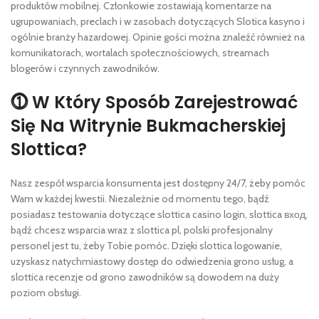
produktów mobilnej. Członkowie zostawiają komentarze na
ugrupowaniach, preclach i w zasobach dotyczących Slotica kasyno i
ogólnie branży hazardowej. Opinie gości można znaleźć również na
komunikatorach, wortalach społecznościowych, streamach
blogerów i czynnych zawodników.
⓵ W Który Sposób Zarejestrować
Się Na Witrynie Bukmacherskiej
Slottica?
Nasz zespół wsparcia konsumenta jest dostępny 24/7, żeby pomóc
Wam w każdej kwestii. Niezależnie od momentu tego, bądź
posiadasz testowania dotyczące slottica casino login, slottica вход,
bądź chcesz wsparcia wraz z slottica pl, polski profesjonalny
personel jest tu, żeby Tobie pomóc. Dzięki slottica logowanie,
uzyskasz natychmiastowy dostęp do odwiedzenia grono usług, a
slottica recenzje od grono zawodników są dowodem na duży
poziom obsługi.