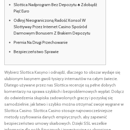
Slottica Nadprogram Bez Depozytu ♣️ Zdobądź
Pięć Euro
Odkryj Nieograniczoną Radość Konsol W
Slottyway Przez Internet Casino Spośród
Darmowym Bonusem Z Brakiem Depozytu
Premia Na Drugi Przechowanie
Bezpieczeństwo Sprawie
Wybierz Slottica Kasyno i odnajdź, dlaczego to obszar wydaje się
ulubionym kasynem gwoli tysięcy internautów na całym świecie.
Dlatego używane przez nas Slottica recenzje są pełne dobrych
komentarzy na sprawa szybkich i bezproblemowych wypłat. Dołącz
do odwiedzenia skupiska zadowolonych graczy i pozyskaj się
samodzielnie, jak łatwo i szybko można otrzymać swoje wygrane w
Slottica Casino. Slottica Casino stosuje najnowocześniejsze
metody szyfrowania danych empirycznych, aby zapewnić
bezpieczeństwo umowy skarbowych. Dzięki SSL wszelkie
informacje dla osób fizycznych i inwestycyjne są chronione