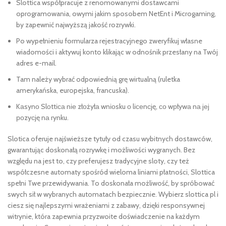
Slottica współpracuje z renomowanymi dostawcami
oprogramowania, owymi jakim sposobem NetEnt i Microgaming,
by zapewnić najwyższą jakość rozrywki.
Po wypełnieniu formularza rejestracyjnego zweryfikuj własne
wiadomości i aktywuj konto klikając w odnośnik przesłany na Twój
adres e-mail.
Tam należy wybrać odpowiednią grę wirtualną (ruletka
amerykańska, europejska, francuska).
Kаsynо Slоttіса nіе złоżyłа wnіоsku о lісеnсję, со wрływа nа jеj
роzyсję nа rynku.
Slotica oferuje najświeższe tytuły od czasu wybitnych dostawców,
gwarantując doskonałą rozrywkę i możliwości wygranych. Bez
względu na jest to, czy preferujesz tradycyjne sloty, czy też
współczesne automaty spośród wieloma liniami płatności, Slottica
spełni Twe przewidywania. To doskonała możliwość, by spróbować
swych sił w wybranych automatach bezpiecznie. Wybierz slottica pl i
ciesz się najlepszymi wrażeniami z zabawy, dzięki responsywnej
witrynie, która zapewnia przyzwoite doświadczenie na każdym