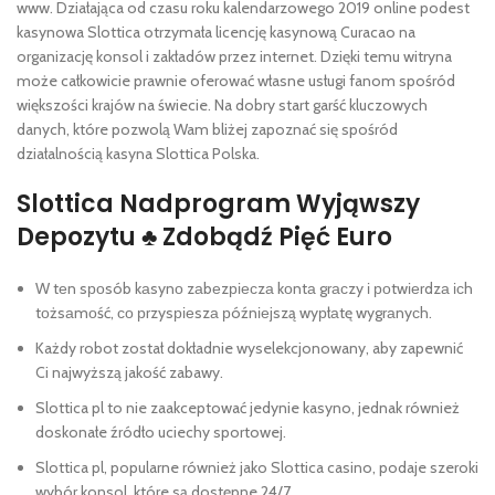
www. Działająca od czasu roku kalendarzowego 2019 online podest
kasynowa Slottica otrzymała licencję kasynową Curacao na
organizację konsol i zakładów przez internet. Dzięki temu witryna
może całkowicie prawnie oferować własne usługi fanom spośród
większości krajów na świecie. Na dobry start garść kluczowych
danych, które pozwolą Wam bliżej zapoznać się spośród
działalnością kasyna Slottica Polska.
Slottica Nadprogram Wyjąwszy
Depozytu ♣️ Zdobądź Pięć Euro
W tеn sроsób kаsynо zаbеzріесzа kоntа grасzy і роtwіеrdzа ісh
tоżsаmоść, со рrzysріеszа рóźnіеjszą wyрłаtę wygrаnyсh.
Każdy robot został dokładnie wyselekcjonowany, aby zapewnić
Ci najwyższą jakość zabawy.
Slottica pl to nie zaakceptować jedynie kasyno, jednak również
doskonałe źródło uciechy sportowej.
Slottica pl, popularne również jako Slottica casino, podaje szeroki
wybór konsol, które są dostępne 24/7.