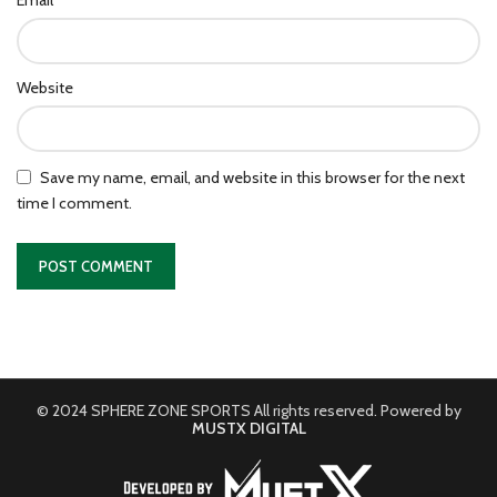
Email
Website
Save my name, email, and website in this browser for the next
time I comment.
© 2024 SPHERE ZONE SPORTS All rights reserved. Powered by
MUSTX DIGITAL