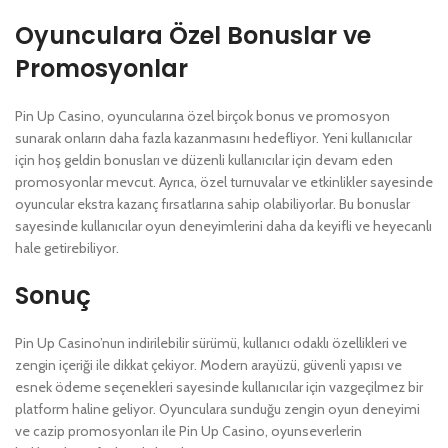
Oyunculara Özel Bonuslar ve
Promosyonlar
Pin Up Casino, oyuncularına özel birçok bonus ve promosyon
sunarak onların daha fazla kazanmasını hedefliyor. Yeni kullanıcılar
için hoş geldin bonusları ve düzenli kullanıcılar için devam eden
promosyonlar mevcut. Ayrıca, özel turnuvalar ve etkinlikler sayesinde
oyuncular ekstra kazanç fırsatlarına sahip olabiliyorlar. Bu bonuslar
sayesinde kullanıcılar oyun deneyimlerini daha da keyifli ve heyecanlı
hale getirebiliyor.
Sonuç
Pin Up Casino’nun indirilebilir sürümü, kullanıcı odaklı özellikleri ve
zengin içeriği ile dikkat çekiyor. Modern arayüzü, güvenli yapısı ve
esnek ödeme seçenekleri sayesinde kullanıcılar için vazgeçilmez bir
platform haline geliyor. Oyunculara sunduğu zengin oyun deneyimi
ve cazip promosyonları ile Pin Up Casino, oyunseverlerin