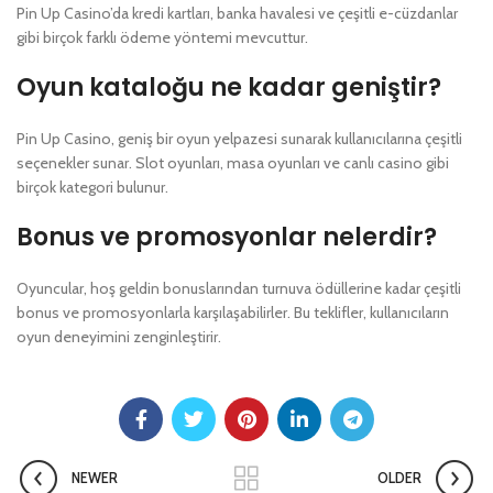
Pin Up Casino’da kredi kartları, banka havalesi ve çeşitli e-cüzdanlar
gibi birçok farklı ödeme yöntemi mevcuttur.
Oyun kataloğu ne kadar geniştir?
Pin Up Casino, geniş bir oyun yelpazesi sunarak kullanıcılarına çeşitli
seçenekler sunar. Slot oyunları, masa oyunları ve canlı casino gibi
birçok kategori bulunur.
Bonus ve promosyonlar nelerdir?
Oyuncular, hoş geldin bonuslarından turnuva ödüllerine kadar çeşitli
bonus ve promosyonlarla karşılaşabilirler. Bu teklifler, kullanıcıların
oyun deneyimini zenginleştirir.
NEWER
OLDER