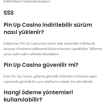
beklentilerini fazlasıyla karşılıyor.
SSS
Pin Up Casino indirilebilir sürüm
nasıl yüklenir?
Kullanıcılar, Pin Up Casino’nun resmi web sitesinden indirilecek
dosyayı cihazlarına yükleyerek kolayca kurulum yapabilirler. Yükleme
süreci adım adım rehberle desteklenir.
Pin Up Casino güvenilir mi?
Evet, Pin Up Casino, gelişmiş güvenlik önlemleri ve lisanslı yapısı
sayesinde güvenilir bir oyun platformu olarak öne çıkmaktadır.
Hangi ödeme yöntemleri
kullanılabilir?