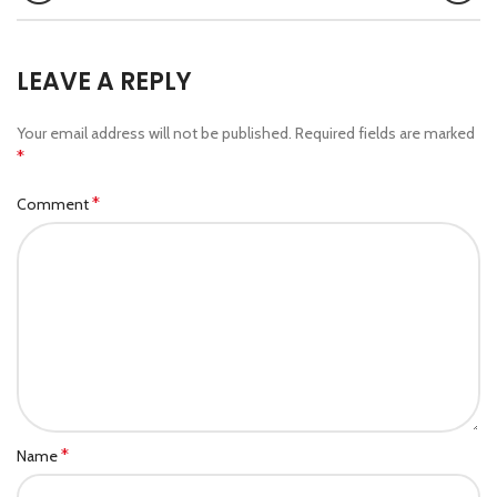
LEAVE A REPLY
Your email address will not be published.
Required fields are marked
*
*
Comment
*
Name