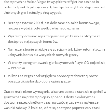
dostępnych na Vulkan Vegas (z wyjątkiem raffgier live casino), in
order to 1 punkt lojalnościowy. Apka daje też szybki dostęp carry out
ulubionych gier i actually pełną wygodę.
Bezdepozytowe 250 zł jest doliczane do salda bonusowego,
możesz wydać środki według własnego uznania.
Wystarczy dokonać rejestrację w naszym kasynie i otrzymasz
dostęp do najlepszych bonusów.
Na naszej stronie znajduje się specjalny link, który automatycznie
uaktywnia bonus dla wszystkich nowych graczy.
W branży oprogramowania gier kasynowych Play’n GO pojawił się
w 1997 roku.
Vulkan Las vegas pod względem pomocy technicznej może
poszczycić się bardzo dobrą opinią graczy.
Gracze mają różne wymagania, a kasyno zawsze stara się u spełnić w
grunzochse najprzystępniejszy sposób. Oferty ekskluzywne i
dostępne przez określony czas, najczęściej zapewnią najlepsze
warunki zabawy. Z kolei te, które są dostępne poprzez cały czas i