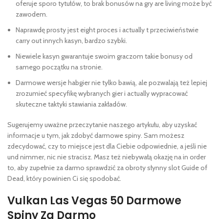
oferuje sporo tytułów, to brak bonusów na gry are living może być
zawodem.
Naprawdę prosty jest eight proces i actually t przeciwieństwie
carry out innych kasyn, bardzo szybki.
Niewiele kasyn gwarantuje swoim graczom takie bonusy od
samego początku na stronie.
Darmowe wersje habgier nie tylko bawią, ale pozwalają też lepiej
zrozumieć specyfikę wybranych gier i actually wypracować
skuteczne taktyki stawiania zakładów.
Sugerujemy uważne przeczytanie naszego artykułu, aby uzyskać
informacje u tym, jak zdobyć darmowe spiny. Sam możesz
zdecydować, czy to miejsce jest dla Ciebie odpowiednie, a jeśli nie
und nimmer, nic nie stracisz. Masz też niebywałą okazję na in order
to, aby zupełnie za darmo sprawdzić za obroty słynny slot Guide of
Dead, który powinien Ci się spodobać.
Vulkan Las Vegas 50 Darmowe
Spiny Za Darmo