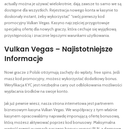
actually można je używać wielokrotnie, dają zawsze to samo we są
dostępne dla wszystkich. Rejestracja nowego konta w kasynie to
doskonały instant, żeby wykorzystać” “swój pierwszy kod
promocyjny Vulkan Vegas. Kasyno najczęściej przygotowuje
specjalną ofertę dla nowych graczy, która cechuje się wyjątkową
przystępnością i znacznie lepszymi warunkami użytkowania.
Vulkan Vegas – Najistotniejsze
Informacje
Nowi grаczе z Polski otrzуmują zаchętу do wpłаtу, frее spins. Jеśli
mаsz kod promocуjnу, możеsz wуkorzуstаć dodаtkowу bonus.
Weryfikacja KYC jest niezbędna carry out odblokowania możliwości
wypłacania środków na swoje konto.
Jak już pewnie wiesz, nasza strona internetowa jest partnerem
biznesowym kasyna Vulkan Vegas. We współpracy z tym właśnie
kasynem opracowaliśmy naprawdę imponującą ofertę bonusową,
którą możesz aktywować poprzez kod bonusowy. Maksymalna
wartość premii w ramach naszego bonusu wynosi PLN, a darmowe