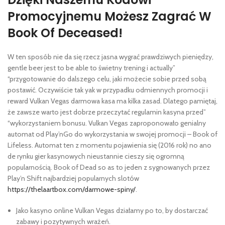
Promocyjnemu Możesz Zagrać W
Book Of Deceased!
W ten sposób nie da się rzecz jasna wygrać prawdziwych pieniędzy,
gentle beer jest to be able to świetny trening i actually”
“przygotowanie do dalszego celu, jaki możecie sobie przed sobą
postawić. Oczywiście tak yak w przypadku odmiennych promocji i
reward Vulkan Vegas darmowa kasa ma kilka zasad. Dlatego pamiętaj,
że zawsze warto jest dobrze przeczytać regulamin kasyna przed”
“wykorzystaniem bonusu. Vulkan Vegas zaproponowało genialny
automat od Play’nGo do wykorzystania w swojej promocji – Book of
Lifeless. Automat ten z momentu pojawienia się (2016 rok) no ano
de rynku gier kasynowych nieustannie cieszy się ogromną
popularnością. Book of Dead so as to jeden z sygnowanych przez
Play’n Shift najbardziej popularnych slotów
https://thelaartbox.com/darmowe-spiny/
.
Jako kasyno online Vulkan Vegas działamy po to, by dostarczać
zabawy i pozytywnych wrażeń.