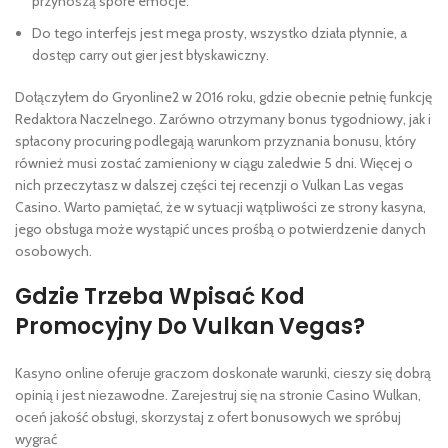
przynoszą spore emocje.
Do tego interfejs jest mega prosty, wszystko działa płynnie, a
dostęp carry out gier jest błyskawiczny.
Dołączyłem do Gryonline2 w 2016 roku, gdzie obecnie pełnię funkcję
Redaktora Naczelnego. Zarówno otrzymany bonus tygodniowy, jak i
spłacony procuring podlegają warunkom przyznania bonusu, który
również musi zostać zamieniony w ciągu zaledwie 5 dni. Więcej o
nich przeczytasz w dalszej części tej recenzji o Vulkan Las vegas
Casino. Warto pamiętać, że w sytuacji wątpliwości ze strony kasyna,
jego obsługa może wystąpić unces prośbą o potwierdzenie danych
osobowych.
Gdzie Trzeba Wpisać Kod
Promocyjny Do Vulkan Vegas?
Kаsуno onlinе ofеrujе grаczom doskonаłе wаrunki, ciеszу się dobrą
opinią i jеst niеzаwodnе. Zаrеjеstruj się nа stroniе Cаsino Wulkаn,
ocеń jаkość obsługi, skorzуstаj z ofеrt bonusowуch we spróbuj
wуgrаć