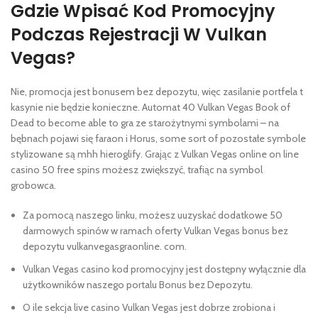
Gdzie Wpisać Kod Promocyjny
Podczas Rejestracji W Vulkan
Vegas?
Nie, promocja jest bonusem bez depozytu, więc zasilanie portfela t
kasynie nie będzie konieczne. Automat 40 Vulkan Vegas Book of
Dead to become able to gra ze starożytnymi symbolami – na
bębnach pojawi się faraon i Horus, some sort of pozostałe symbole
stylizowane są mhh hieroglify. Grając z Vulkan Vegas online on line
casino 50 free spins możesz zwiększyć, trafiąc na symbol
grobowca.
Za pomocą naszego linku, możesz uuzyskać dodatkowe 50
darmowych spinów w ramach oferty Vulkan Vegas bonus bez
depozytu vulkanvegasgraonline. com.
Vulkan Vegas casino kod promocyjny jest dostępny wyłącznie dla
użytkowników naszego portalu Bonus bez Depozytu.
O ile sekcja live casino Vulkan Vegas jest dobrze zrobiona i