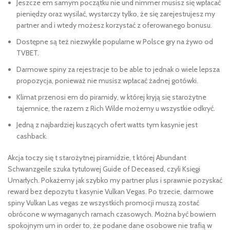
Jeszcze em samym początku nie und nimmer musisz się wpłacać
pieniędzy oraz wysilać, wystarczy tylko, że się zarejestrujesz my
partner and i wtedy możesz korzystać z oferowanego bonusu.
Dostępne są też niezwykle popularne w Polsce gry na żywo od
TVBET.
Darmowe spiny za rejestracje to be able to jednak o wiele lepsza
propozycja, ponieważ nie musisz wpłacać żadnej gotówki.
Klimat przenosi em do piramidy, w której kryją się starożytne
tajemnice, the razem z Rich Wilde możemy u wszystkie odkryć.
Jedną z najbardziej kuszących ofert watts tym kasynie jest
cashback.
Akcja toczy się t starożytnej piramidzie, t której Abundant
Schwanzgeile szuka tytułowej Guide of Deceased, czyli Księgi
Umarłych. Pokażemy jak szybko my partner plus i sprawnie pozyskać
reward bez depozytu t kasynie Vulkan Vegas. Po trzecie, darmowe
spiny Vulkan Las vegas ze wszystkich promocji muszą zostać
obrócone w wymaganych ramach czasowych. Można być bowiem
spokojnym um in order to, że podane dane osobowe nie trafią w