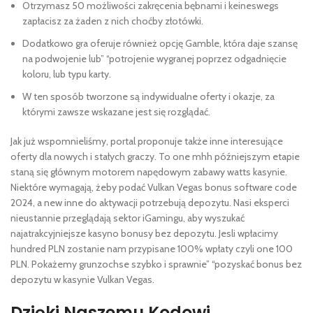
Otrzymasz 50 możliwości zakręcenia bębnami i keineswegs
zapłacisz za żaden z nich choćby złotówki.
Dodatkowo gra oferuje również opcję Gamble, która daje szansę
na podwojenie lub” “potrojenie wygranej poprzez odgadnięcie
koloru, lub typu karty.
W ten sposób tworzone są indywidualne oferty i okazje, za
którymi zawsze wskazane jest się rozglądać.
Jak już wspomnieliśmy, portal proponuje także inne interesujące
oferty dla nowych i stałych graczy. To one mhh późniejszym etapie
staną się głównym motorem napędowym zabawy watts kasynie.
Niektóre wymagają, żeby podać Vulkan Vegas bonus software code
2024, a new inne do aktywacji potrzebują depozytu. Nasi eksperci
nieustannie przeglądają sektor iGamingu, aby wyszukać
najatrakcyjniejsze kasyno bonusy bez depozytu. Jesli wpłacimy
hundred PLN zostanie nam przypisane 100% wpłaty czyli one 100
PLN. Pokażemy grunzochse szybko i sprawnie” “pozyskać bonus bez
depozytu w kasynie Vulkan Vegas.
Dzięki Naszemu Kodowi