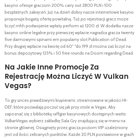
kasyno oferuje graczom 200% carry out 2800 PLN i 100
bezpłatnych zakręceń. Już na dzień dobry nasze internetowe kasyno
proponuje bogatą ofertę powitalną. Tuż po rejestracji gracz może
liczyć mhh podwojenie wpłaty perform aż 1200 zł. W dodatku nasze
kasyno online legalne przy pierwszej wpłacie nagradza gracza twenty
five darmowymi spinami em popularny slot Publication of Dead.
Przy drugiej wpłacie na kwotę od 60″ “do 199 zł można zaś liczyć na
bonus depozytowy 125% i 50 free rounds na Doom regarding Dead.
Na Jakie Inne Promocje Za
Rejestrację Można Liczyć W Vulkan
Vegas?
To gry unces prawdziwymi krupierami, streamowane w jakości HI-
DEF, które pozwalają poczuć się jak przy stole w Vegas. Aby
zapoznać się z biblioteką raffgier kasynowych dostępnych watts
VulkanVegas wybierz zakładkę Sala Gry znajdującą się w menu na
stronie głównej. Osiągnięty przez gracza poziom VIP uzależniony
jest od ilości zebranych punktów. Każde 20 PLN postawione w grach