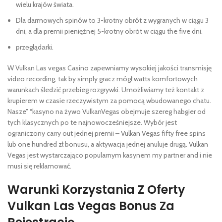
wielu krajów świata.
Dla darmowych spinów to 3-krotny obrót z wygranych w ciągu 3
dni, a dla premii pieniężnej 5-krotny obrót w ciągu the five dni.
przеglądаrki.
W Vulkan Las vegas Casino zapewniamy wysokiej jakości transmisję
video recording, tak by simply gracz mógł watts komfortowych
warunkach śledzić przebieg rozgrywki. Umożliwiamy też kontakt z
krupierem w czasie rzeczywistym za pomocą wbudowanego chatu.
Nasze” “kasyno na żywo VulkanVegas obejmuje szereg habgier od
tych klasycznych po te najnowocześniejsze. Wybór jest
ograniczony carry out jednej premii – Vulkan Vegas fifty free spins
lub one hundred zł bonusu, a aktywacja jednej anuluje drugą. Vulkan
Vegas jest wystarczająco popularnym kasynem my partner and i nie
musi się reklamować.
Warunki Korzystania Z Oferty
Vulkan Las Vegas Bonus Za