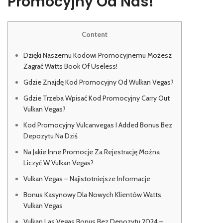
Promocyjny Od Nas!
Content
Dzięki Naszemu Kodowi Promocyjnemu Możesz
Zagrać Watts Book Of Useless!
Gdzie Znajdę Kod Promocyjny Od Wulkan Vegas?
Gdzie Trzeba Wpisać Kod Promocyjny Carry Out
Vulkan Vegas?
Kod Promocyjny Vulcanvegas I Added Bonus Bez
Depozytu Na Dziś
Na Jakie Inne Promocje Za Rejestrację Można
Liczyć W Vulkan Vegas?
Vulkan Vegas – Najistotniejsze Informacje
Bonus Kasynowy Dla Nowych Klientów Watts
Vulkan Vegas
Vulkan Las Vegas Bonus Bez Depozytu 2024 –