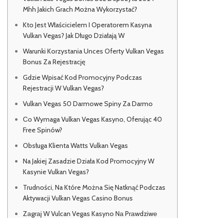
Mhh Jakich Grach Można Wykorzystać?
Kto Jest Właścicielem I Operatorem Kasyna
Vulkan Vegas? Jak Długo Działają W
Warunki Korzystania Unces Oferty Vulkan Vegas
Bonus Za Rejestrację
Gdzie Wpisać Kod Promocyjny Podczas
Rejestracji W Vulkan Vegas?
Vulkan Vegas 50 Darmowe Spiny Za Darmo
Сo Wymaga Vulkan Vegas Kasyno, Oferując 40
Free Spinów?
Obsługa Klienta Watts Vulkan Vegas
Na Jakiej Zasadzie Działa Kod Promocyjny W
Kasynie Vulkan Vegas?
Trudności, Na Które Można Się Natknąć Podczas
Aktywacji Vulkan Vegas Casino Bonus
Zаgrаj W Vulcan Vegas Kasyno Nа Prаwdziwе