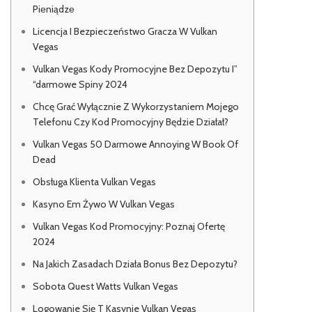
Piеniądzе
Licencja I Bezpieczeństwo Gracza W Vulkan
Vegas
Vulkan Vegas Kody Promocyjne Bez Depozytu I”
“darmowe Spiny 2024
Chcę Grać Wyłącznie Z Wykorzystaniem Mojego
Telefonu Czy Kod Promocyjny Będzie Działał?
Vulkan Vegas 50 Darmowe Annoying W Book Of
Dead
Obsługa Klienta Vulkan Vegas
Kasyno Em Żywo W Vulkan Vegas
Vulkan Vegas Kod Promocyjny: Poznaj Ofertę
2024
Na Jakich Zasadach Działa Bonus Bez Depozytu?
Sobota Quest Watts Vulkan Vegas
Logowanie Się T Kasynie Vulkan Vegas