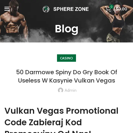
0
/
$
0.00
Blog
CASINO
50 Darmowe Spiny Do Gry Book Of
Useless W Kasynie Vulkan Vegas
Admin
Vulkan Vegas Promotional
Code Zabieraj Kod