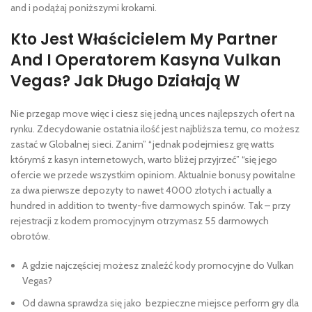
and i podążaj poniższymi krokami.
Kto Jest Właścicielem My Partner
And I Operatorem Kasyna Vulkan
Vegas? Jak Długo Działają W
Nie przegap move więc i ciesz się jedną unces najlepszych ofert na
rynku. Zdecydowanie ostatnia ilość jest najbliższa temu, co możesz
zastać w Globalnej sieci. Zanim” “jednak podejmiesz grę watts
którymś z kasyn internetowych, warto bliżej przyjrzeć” “się jego
ofercie we przede wszystkim opiniom. Aktualnie bonusy powitalne
za dwa pierwsze depozyty to nawet 4000 złotych i actually a
hundred in addition to twenty-five darmowych spinów. Tak – przy
rejestracji z kodem promocyjnym otrzymasz 55 darmowych
obrotów.
A gdzie najczęściej możesz znaleźć kody promocyjne do Vulkan
Vegas?
Od dawna sprawdza się jako bezpieczne miejsce perform gry dla