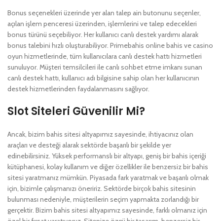
Bonus seçenekleri üzerinde yer alan talep ain butonunu seçenler,
açılan işlem penceresi üzerinden, işlemlerini ve talep edecekleri
bonus türünü seçebiliyor. Her kullanıcı canlı destek yardımı alarak
bonus talebini hızlı oluşturabiliyor. Primebahis online bahis ve casino
oyun hizmetlerinde, tüm kullanıcılara canlı destek hattı hizmetleri
sunuluyor. Müşteri temsilcileri ile canlı sohbet etme imkanı sunan
canlı destek hattı, kullanıcı adı bilgisine sahip olan her kullanıcının
destek hizmetlerinden faydalanmasını sağlıyor.
Slot Siteleri Güvenilir Mi?
Ancak, bizim bahis sitesi altyapımız sayesinde, ihtiyacınız olan
araçları ve desteği alarak sektörde başarılı bir şekilde yer
edinebilirsiniz. Yüksek performanslı bir altyapı, geniş bir bahis içeriği
kütüphanesi, kolay kullanım ve diğer özellikler ile benzersiz bir bahis
sitesi yaratmanız mümkün. Piyasada fark yaratmak ve başarılı olmak
için, bizimle çalışmanızı öneririz. Sektörde birçok bahis sitesinin
bulunması nedeniyle, müşterilerin seçim yapmakta zorlandığı bir
gerçektir. Bizim bahis sitesi altyapımız sayesinde, farklı olmanız için