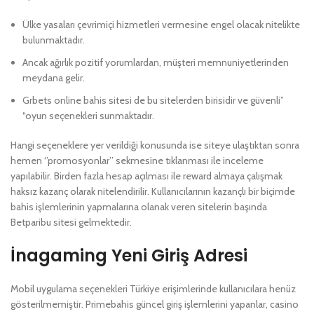
Ülke yasaları çevrimiçi hizmetleri vermesine engel olacak nitelikte
bulunmaktadır.
Ancak ağırlık pozitif yorumlardan, müşteri memnuniyetlerinden
meydana gelir.
Grbets online bahis sitesi de bu sitelerden birisidir ve güvenli”
“oyun seçenekleri sunmaktadır.
Hangi seçeneklere yer verildiği konusunda ise siteye ulaştıktan sonra
hemen ‘’promosyonlar’’ sekmesine tıklanması ile inceleme
yapılabilir. Birden fazla hesap açılması ile reward almaya çalışmak
haksız kazanç olarak nitelendirilir. Kullanıcılarının kazançlı bir biçimde
bahis işlemlerinin yapmalarına olanak veren sitelerin başında
Betparibu sitesi gelmektedir.
İnagaming Yeni Giriş Adresi
Mobil uygulama seçenekleri Türkiye erişimlerinde kullanıcılara henüz
gösterilmemiştir. Primebahis güncel giriş işlemlerini yapanlar, casino