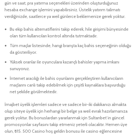
gün ve saat, pra yatırma seçenekleri üzerinden oluşturduğunuz
hesaba exchange işlemini yapabilirsiniz. Üstelik yatırım talimatı
verdiğinizde, saatlerce ya weil günlerce beklemenize gerek yoktur.
Bu ekip bahis alternatiflerini takip ederek, hile girişimi bünyesinde
olan tüm kullanıcıları kontrol altında tutmaktadır.
Tüm maçlar listesinde, hangi branşta kaç bahis seçeneğinin olduğu
da gösteriliyor.
Yüksek oranlar ile oyunculara kazançlı bahisler yapma imkanı
sunuyoruz.
İnternet aracılığı ile bahis oyunlarını gerçekleştiren kullanıcıların
maçlarını canlı takip edebilmek için çeşitli kaynaklara başvurduğu
net şekilde görülmektedir.
İmajbet üyelik işlemleri sadece ve sadece bir-iki dakikanızı almakta
olup siteye üyelik için herhangi bir belge ya weil evrak hazırlamanıza
gerek yoktur. Bu bonuslardan yararlanmak için Sultanbet’in güncel
promosyonlar sayfasını takip etmeniz yeterli olacaktır. Hemen üye
olun, ₺15. 500 Casino hoş geldin bonusu ile casino eğlencesine