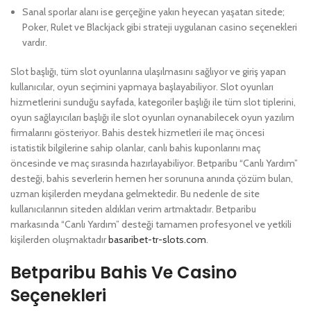
Sanal sporlar alanı ise gerçeğine yakın heyecan yaşatan sitede;
Poker, Rulet ve Blackjack gibi strateji uygulanan casino seçenekleri
vardır.
Slot başlığı, tüm slot oyunlarına ulaşılmasını sağlıyor ve giriş yapan
kullanıcılar, oyun seçimini yapmaya başlayabiliyor. Slot oyunları
hizmetlerini sunduğu sayfada, kategoriler başlığı ile tüm slot tiplerini,
oyun sağlayıcıları başlığı ile slot oyunları oynanabilecek oyun yazılım
firmalarını gösteriyor. Bahis destek hizmetleri ile maç öncesi
istatistik bilgilerine sahip olanlar, canlı bahis kuponlarını maç
öncesinde ve maç sırasında hazırlayabiliyor. Betparibu “Canlı Yardım”
desteği, bahis severlerin hemen her sorununa anında çözüm bulan,
uzman kişilerden meydana gelmektedir. Bu nedenle de site
kullanıcılarının siteden aldıkları verim artmaktadır. Betparibu
markasında “Canlı Yardım” desteği tamamen profesyonel ve yetkili
kişilerden oluşmaktadır
basaribet-tr-slots.com
.
Betparibu Bahis Ve Casino
Seçenekleri