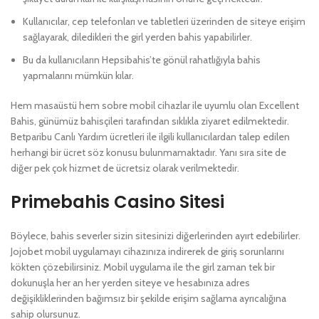
Kullanıcılar, cep telefonları ve tabletleri üzerinden de siteye erişim
sağlayarak, diledikleri the girl yerden bahis yapabilirler.
Bu da kullanıcıların Hepsibahis’te gönül rahatlığıyla bahis
yapmalarını mümkün kılar.
Hem masaüstü hem sobre mobil cihazlar ile uyumlu olan Excellent
Bahis, günümüz bahisçileri tarafından sıklıkla ziyaret edilmektedir.
Betparibu Canlı Yardım ücretleri ile ilgili kullanıcılardan talep edilen
herhangi bir ücret söz konusu bulunmamaktadır. Yanı sıra site de
diğer pek çok hizmet de ücretsiz olarak verilmektedir.
Primebahis Casino Sitesi
Böylece, bahis severler sizin sitesinizi diğerlerinden ayırt edebilirler.
Jojobet mobil uygulamayı cihazınıza indirerek de giriş sorunlarını
kökten çözebilirsiniz. Mobil uygulama ile the girl zaman tek bir
dokunuşla her an her yerden siteye ve hesabınıza adres
değişikliklerinden bağımsız bir şekilde erişim sağlama ayrıcalığına
sahip olursunuz.