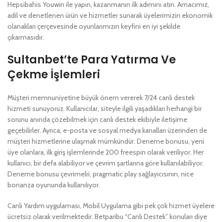
Hepsibahis Youwin ile yapın, kazanmanın ilk adımını atın. Amacımız,
adil ve denetlenen ürün ve hizmetler sunarak üyelerimizin ekonomik
olanakları çerçevesinde oyunlarımızın keyfini en iyi şekilde
çıkarmasıdır.
Sultanbet’te Para Yatırma Ve
Çekme İşlemleri
Müşteri memnuniyetine büyük önem vererek 7/24 canlı destek
hizmeti sunuyoruz. Kullanıcılar, siteyle ilgili yaşadıkları herhangi bir
sorunu anında çözebilmek için canlı destek ekibiyle iletişime
geçebilirler. Ayrıca, e-posta ve sosyal medya kanalları üzerinden de
müşteri hizmetlerine ulaşmak mümkündür. Deneme bonusu, yeni
üye olanlara, ilk giriş işlemlerinde 200 freespin olarak veriliyor. Her
kullanıcı, bir defa alabiliyor ve çevrim şartlarına göre kullanılabiliyor.
Deneme bonusu çevrimelri, pragmatic play sağlayıcısının, nice
bonanza oyununda kullanılıyor.
Canlı Yardım uygulaması, Mobil Uygulama gibi pek çok hizmet üyelere
ücretsiz olarak verilmektedir. Betparibu “Canlı Destek” konuları diye