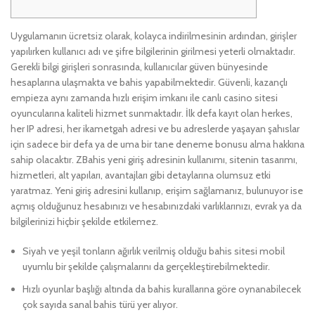
Uygulamanın ücretsiz olarak, kolayca indirilmesinin ardından, girişler
yapılırken kullanıcı adı ve şifre bilgilerinin girilmesi yeterli olmaktadır.
Gerekli bilgi girişleri sonrasında, kullanıcılar güven bünyesinde
hesaplarına ulaşmakta ve bahis yapabilmektedir. Güvenli, kazançlı
empieza aynı zamanda hızlı erişim imkanı ile canlı casino sitesi
oyuncularına kaliteli hizmet sunmaktadır. İlk defa kayıt olan herkes,
her IP adresi, her ikametgah adresi ve bu adreslerde yaşayan şahıslar
için sadece bir defa ya de uma bir tane deneme bonusu alma hakkına
sahip olacaktır. ZBahis yeni giriş adresinin kullanımı, sitenin tasarımı,
hizmetleri, alt yapıları, avantajları gibi detaylarına olumsuz etki
yaratmaz. Yeni giriş adresini kullanıp, erişim sağlamanız, bulunuyor ise
açmış olduğunuz hesabınızı ve hesabınızdaki varlıklarınızı, evrak ya da
bilgilerinizi hiçbir şekilde etkilemez.
Siyah ve yeşil tonların ağırlık verilmiş olduğu bahis sitesi mobil
uyumlu bir şekilde çalışmalarını da gerçekleştirebilmektedir.
Hızlı oyunlar başlığı altında da bahis kurallarına göre oynanabilecek
çok sayıda sanal bahis türü yer alıyor.