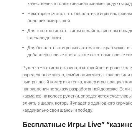
качественные только инновационные продукты рад
Некоторые считал, что бесплатные игры настроены
больших выигрышей.
Для того того играть в игры онлайн казино, вы пон
сделали депозит.
Для бесплатных игровых автоматов экран может выг
добавлены новые цвета также некоторые новые си
Рулетка – это игра в казино, в которой нет игровое ко
определенное число, комбинацию чисел, красное или
выигрышный номер и оттенка, дилер игры вращает кол
направлении по заказу разработанной дорожке. Если 
карманов на колесе рулетки, определяется счастливый
влиять в шарик, который упадет в один одного карма
кардинально свои шансы и победу.
Бесплатные Игры Live” “казин