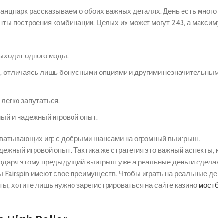
цпарк рассказываем о обоих важных деталях. День есть много и
нты построения комбинации. Целых их может могут 243, а макси
 выходит одного моды.
, отличаясь лишь бонусными опциями и другими незначительны
 легко запутаться.
ый и надежный игровой опыт.
хватывающих игр с добрыми шансами на огромный выигрыш.
дежный игровой опыт. Тактика же стратегия это важный аспекты,
годаря этому предыдущий выигрыш уже а реальные деньги сдела
 Fairspin имеют свое преимуществ. Чтобы играть на реальные де
ты, хотите лишь нужно зарегистрироваться на сайте казино
мостб