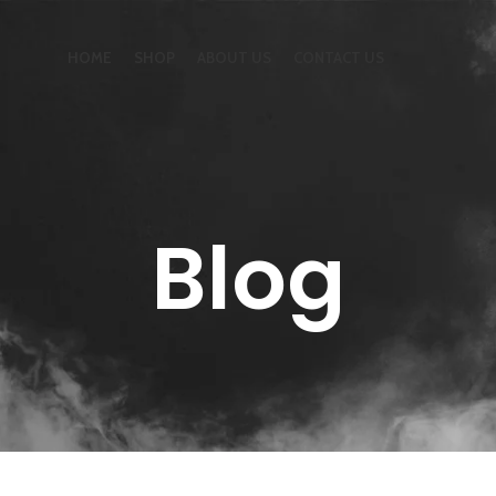
HOME
SHOP
ABOUT US
CONTACT US
Blog