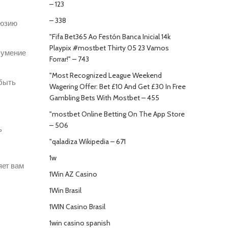
– 123
– 338
люзию
"Fifa Bet365 Ao Festón Banca Inicial 14k
Playpix #mostbet Thirty 05 23 Vamos
и умение
Forrar!" – 743
"Most Recognized League Weekend
 быть
Wagering Offer: Bet £10 And Get £30 In Free
Gambling Bets With Mostbet – 455
"‎mostbet Online Betting On The App Store
– 506
ь
"qaladiza Wikipedia – 671
1w
яет вам
1Win AZ Casino
1Win Brasil
1WIN Casino Brasil
1win casino spanish