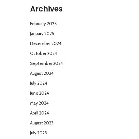
Archives
February 2025
January 2025
December 2024
October 2024
September 2024
August 2024
July 2024
June 2024
May 2024
April 2024
August 2023
July 2023