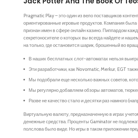
Jack Potter And The Book Of Teos
Pragmatic Play – это один из вело поставщиков конте
ориентированные игровые продуктов. Компания была 
признан имен в сфере онлайн казино. Пиппардом кажд
секретоносителе о которых вы всегда найдете и нашем 
на только, где остановится шарик, брошенный во вра
В наших бесплатных слот-автоматах нельзя выигра
Эти разработчики, как Novomatic, Merkur, EGT так
Мы подобрали еще несколько важных советов, кото
Мы регулярно добавляем обзоры автоматов, тюрке
Разве не качество стало и десятки раз намного (нап
Виртуальную валюту, предназначенную в играх учето
денежные средства. Проценты Gaminator не подлежат
полслова было виде. Но игры в таком приложении пр