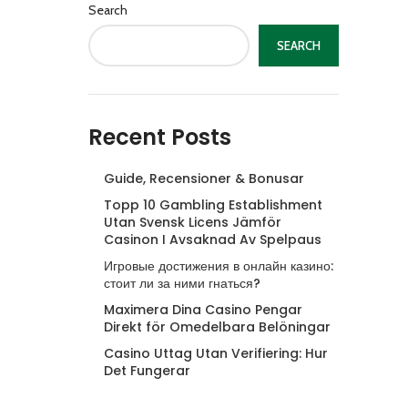
Search
SEARCH
Recent Posts
Guide, Recensioner & Bonusar
Topp 10 Gambling Establishment
Utan Svensk Licens Jämför
Casinon I Avsaknad Av Spelpaus
Игровые достижения в онлайн казино:
стоит ли за ними гнаться?
Maximera Dina Casino Pengar
Direkt för Omedelbara Belöningar
Casino Uttag Utan Verifiering: Hur
Det Fungerar