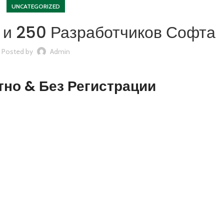
UNCATEGORIZED
 и 250 Разработчиков Софта
Posted by
Admin
тно & Без Регистрации