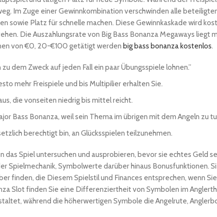
n weg. Im Zuge einer Gewinnkombination verschwinden alle beteiligt
en sowie Platz für schnelle machen. Diese Gewinnkaskade wird kos
ehen. Die Auszahlungsrate von Big Bass Bonanza Megaways liegt mi
önnen von €0, 20-€100 getätigt werden
big bass bonanza kostenlos
.
zu dem Zweck auf jeden Fall ein paar Übungsspiele lohnen.”
sto mehr Freispiele und bis Multipilier erhalten Sie.
s, die vonseiten niedrig bis mittel reicht.
Major Bass Bonanza, weil sein Thema im übrigen mit dem Angeln zu tu
esetzlich berechtigt bin, an Glücksspielen teilzunehmen.
en das Spiel untersuchen und ausprobieren, bevor sie echtes Geld s
 der Spielmechanik, Symbolwerte darüber hinaus Bonusfunktionen. S
er finden, die Diesem Spielstil und Finances entsprechen, wenn Sie
za Slot finden Sie eine Differenziertheit von Symbolen im Anglert
taltet, während die höherwertigen Symbole die Angelrute, Anglerb