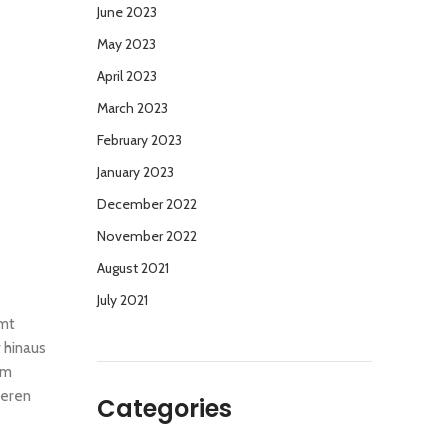
June 2023
May 2023
April 2023
March 2023
February 2023
January 2023
December 2022
November 2022
August 2021
July 2021
amt
 hinaus
em
ieren
Categories