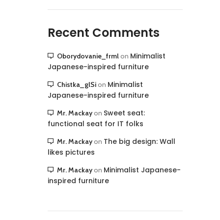
Recent Comments
Minimalist
Oborydovanie_frml
on
Japanese-inspired furniture
Minimalist
Chistka_glSi
on
Japanese-inspired furniture
Sweet seat:
Mr. Mackay
on
functional seat for IT folks
The big design: Wall
Mr. Mackay
on
likes pictures
Minimalist Japanese-
Mr. Mackay
on
inspired furniture