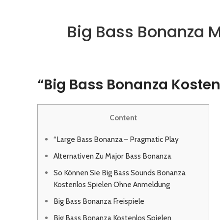
Big Bass Bonanza 
“Big Bass Bonanza Koste
Content
“Large Bass Bonanza – Pragmatic Play
Alternativen Zu Major Bass Bonanza
So Können Sie Big Bass Sounds Bonanza
Kostenlos Spielen Ohne Anmeldung
Big Bass Bonanza Freispiele
Big Bass Bonanza Kostenlos Spielen