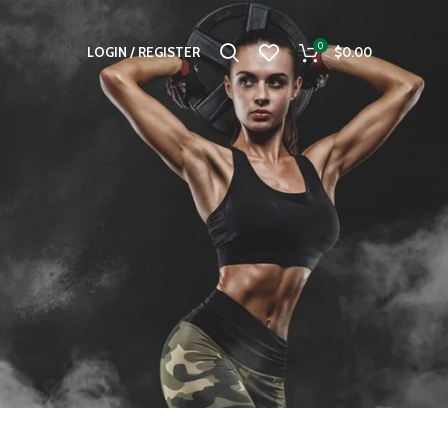
0
LOGIN / REGISTER
$
0.00