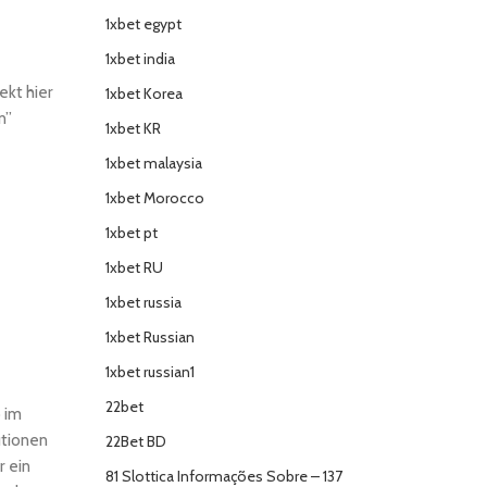
1xbet egypt
1xbet india
ekt hier
1xbet Korea
n”
1xbet KR
1xbet malaysia
1xbet Morocco
1xbet pt
1xbet RU
1xbet russia
1xbet Russian
1xbet russian1
22bet
 im
utionen
22Bet BD
r ein
81 Slottica Informações Sobre – 137