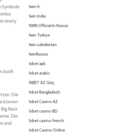
en Symbole
1win fr
tenlos
1win India
t ninety
1WIN Official In Russia
1win Turkiye
1win uzbekistan
1winRussia
1xbet apk
n loath.
1xbet arabic
1XBET AZ Giriş
1xbet Bangladesh
etzen. Die
ie können
1xbet Casino AZ
 Big Bass
1xbet casino BD
hema. Die
1xbet casino french
ox und
1xbet Casino Online