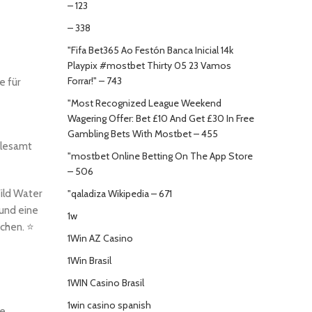
– 123
– 338
"Fifa Bet365 Ao Festón Banca Inicial 14k
Playpix #mostbet Thirty 05 23 Vamos
Forrar!" – 743
e für
"Most Recognized League Weekend
Wagering Offer: Bet £10 And Get £30 In Free
Gambling Bets With Mostbet – 455
llesamt
"‎mostbet Online Betting On The App Store
– 506
ild Water
"qaladiza Wikipedia – 671
 und eine
1w
uchen. ⭐
1Win AZ Casino
1Win Brasil
1WIN Casino Brasil
1win casino spanish
le