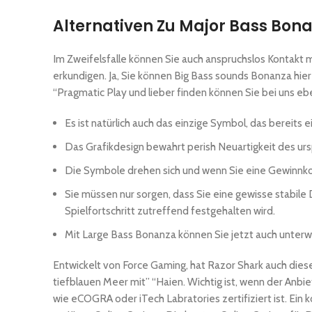
Alternativen Zu Major Bass Bon
Im Zweifelsfalle können Sie auch anspruchslos Kontakt 
erkundigen. Ja, Sie können Big Bass sounds Bonanza hie
“Pragmatic Play und lieber finden können Sie bei uns ebe
Es ist natürlich auch das einzige Symbol, das bereit
Das Grafikdesign bewahrt perish Neuartigkeit des ursp
Die Symbole drehen sich und wenn Sie eine Gewinnko
Sie müssen nur sorgen, dass Sie eine gewisse stabile 
Spielfortschritt zutreffend festgehalten wird.
Mit Large Bass Bonanza können Sie jetzt auch unter
Entwickelt von Force Gaming, hat Razor Shark auch die
tiefblauen Meer mit” “Haien. Wichtig ist, wenn der Anbi
wie eCOGRA oder iTech Labratories zertifiziert ist. Ein 