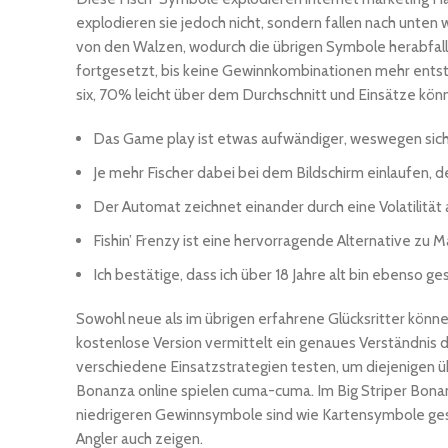
explodieren sie jedoch nicht, sondern fallen nach unte
von den Walzen, wodurch die übrigen Symbole herabfall
fortgesetzt, bis keine Gewinnkombinationen mehr entst
six, 70% leicht über dem Durchschnitt und Einsätze k
Das Game play ist etwas aufwändiger, weswegen sich 
Je mehr Fischer dabei bei dem Bildschirm einlaufen, de
Der Automat zeichnet einander durch eine Volatilität au
Fishin’ Frenzy ist eine hervorragende Alternative zu 
Ich bestätige, dass ich über 18 Jahre alt bin ebenso g
Sowohl neue als im übrigen erfahrene Glücksritter könn
kostenlose Version vermittelt ein genaues Verständnis
verschiedene Einsatzstrategien testen, um diejenigen üb
Bonanza online spielen cuma-cuma. Im Big Striper Bonan
niedrigeren Gewinnsymbole sind wie Kartensymbole ges
Angler auch zeigen.