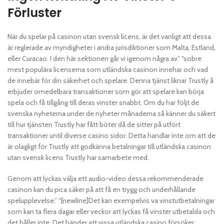
Förluster
När du spelar på casinon utan svensk licens, är det vanligt att dessa
är reglerade av myndigheter i andra jurisdiktioner som Malta, Estland,
eller Curacao. I den här sektionen går vi igenom några av” “sobre
mest populära licenserna som utländska casinon innehar och vad
de innebär för din säkerhet och spelare. Denna tjänst liknar Trustly å
erbjuder omedelbara transaktioner som gör att spelare kan börja
spela och få tillgång till deras vinster snabbt. Om du har följt de
svenska nyheterna under de nyheter månaderna så känner du säkert
till hur tjänsten Trustly har fått böter då de sitter på utfört
transaktioner until diverse casino sidor. Detta handlar inte om att de
är olagligt för Trustly att godkänna betalningar till utländska casinon
utan svensk licens Trustly har samarbete med.
Genom att lyckas välja ett audio-video dessa rekommenderade
casinon kan du pica säker på att få en trygg och underhållande
spelupplevelse.” “[newline]Det kan exempelvis va vinstutbetalningar
som kan ta flera dagar eller veckor att lyckas få vinster utbetalda och
det håller inte. Det händer att vissa utländska casino försöker