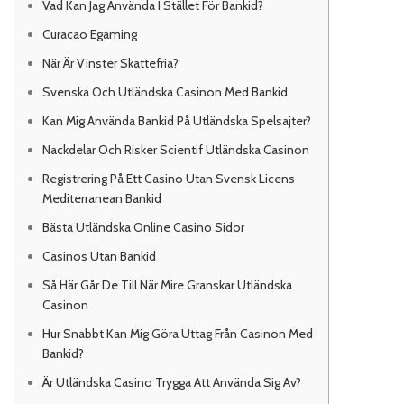
Vad Kan Jag Använda I Stället För Bankid?
Curacao Egaming
När Är Vinster Skattefria?
Svenska Och Utländska Casinon Med Bankid
Kan Mig Använda Bankid På Utländska Spelsajter?
Nackdelar Och Risker Scientif Utländska Casinon
Registrering På Ett Casino Utan Svensk Licens
Mediterranean Bankid
Bästa Utländska Online Casino Sidor
Casinos Utan Bankid
Så Här Går De Till När Mire Granskar Utländska
Casinon
Hur Snabbt Kan Mig Göra Uttag Från Casinon Med
Bankid?
Är Utländska Casino Trygga Att Använda Sig Av?