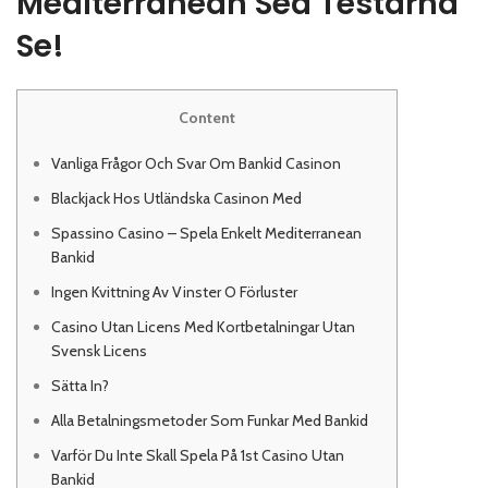
Mediterranean Sea Testarna
Se!
Content
Vanliga Frågor Och Svar Om Bankid Casinon
Blackjack Hos Utländska Casinon Med
Spassino Casino – Spela Enkelt Mediterranean
Bankid
Ingen Kvittning Av Vinster O Förluster
Casino Utan Licens Med Kortbetalningar Utan
Svensk Licens
Sätta In?
Alla Betalningsmetoder Som Funkar Med Bankid
Varför Du Inte Skall Spela På 1st Casino Utan
Bankid