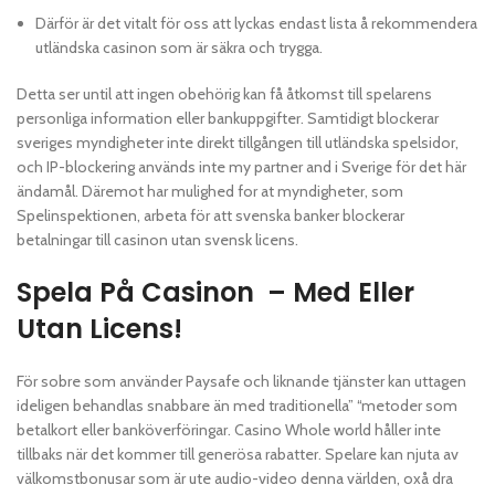
Därför är det vitalt för oss att lyckas endast lista å rekommendera
utländska casinon som är säkra och trygga.
Detta ser until att ingen obehörig kan få åtkomst till spelarens
personliga information eller bankuppgifter. Samtidigt blockerar
sveriges myndigheter inte direkt tillgången till utländska spelsidor,
och IP-blockering används inte my partner and i Sverige för det här
ändamål. Däremot har mulighed for at myndigheter, som
Spelinspektionen, arbeta för att svenska banker blockerar
betalningar till casinon utan svensk licens.
Spela På Casinon – Med Eller
Utan Licens!
För sobre som använder Paysafe och liknande tjänster kan uttagen
ideligen behandlas snabbare än med traditionella” “metoder som
betalkort eller banköverföringar. Casino Whole world håller inte
tillbaks när det kommer till generösa rabatter. Spelare kan njuta av
välkomstbonusar som är ute audio-video denna världen, oxå dra