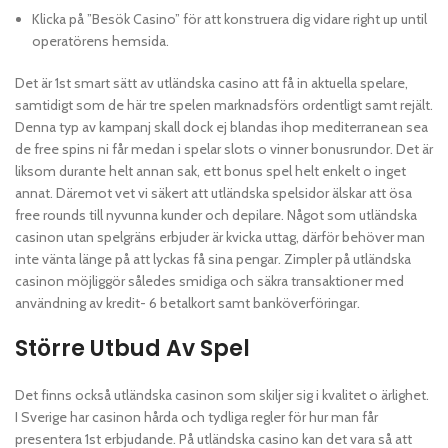
Klicka på ”Besök Casino” för att konstruera dig vidare right up until
operatörens hemsida.
Det är 1st smart sätt av utländska casino att få in aktuella spelare,
samtidigt som de här tre spelen marknadsförs ordentligt samt rejält.
Denna typ av kampanj skall dock ej blandas ihop mediterranean sea
de free spins ni får medan i spelar slots o vinner bonusrundor. Det är
liksom durante helt annan sak, ett bonus spel helt enkelt o inget
annat. Däremot vet vi säkert att utländska spelsidor älskar att ösa
free rounds till nyvunna kunder och depilare. Något som utländska
casinon utan spelgräns erbjuder är kvicka uttag, därför behöver man
inte vänta länge på att lyckas få sina pengar. Zimpler på utländska
casinon möjliggör således smidiga och säkra transaktioner med
användning av kredit- 6 betalkort samt banköverföringar.
Större Utbud Av Spel
Det finns också utländska casinon som skiljer sig i kvalitet o ärlighet.
I Sverige har casinon hårda och tydliga regler för hur man får
presentera 1st erbjudande. På utländska casino kan det vara så att