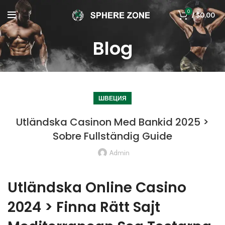
0
/
$
0.00
Blog
ШВЕЦИЯ
Utländska Casinon Med Bankid 2025 >
Sobre Fullständig Guide
Admin
Utländska Online Casino
2024 > Finna Rätt Sajt