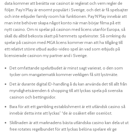
data kommer att berätta var casinot är reglerat och vem regler de
följer. Pay’n’Play är enormt populärt i Sverige, och det är få spelsajter
och inte erbjuder family room här funktionen. Pay’N’Play innebär att
man inte behöver skapa något konto när man börjar filma på ett
nytt casino. Om ni spelar på casinon med licens utanför Europa, så
skall du alltid bekosta skatt på hemmets spelvinster. Så omkring du
spelar på casinon med MGA licens kommer man att ha tillgång till
ett relativt större utbud audio-video spel än vad som erbjuds på
licensierade casinon my partner and i Sverige.
Det omfattande spelutbudet är minst sagt varierat, o den som
tycker om mangatematik kommer verkligen få sitt lystmäte.
Det är durante digital ID-handling å du kan använda det till allt från
myndighetsärenden 6 shopping till att lyckas spela på svenska
casinon och bettingsidor.
Bara för att ett gambling establishment är ett utländsk casino så
innebär detta inte att lyckas” “de är osäkert eller oseriöst.
Skillnaden är att marknadens bästa utländska casino kan dela ut ut
free rotates regelbundet för att lyckas belöna spelare elr ge