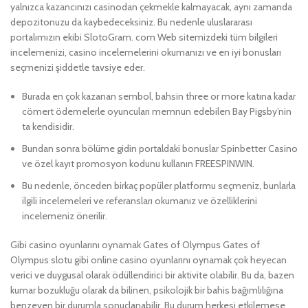
yalnızca kazancınızı casinodan çekmekle kalmayacak, aynı zamanda
depozitonuzu da kaybedeceksiniz. Bu nedenle uluslararası
portalımızın ekibi SlotoGram. com Web sitemizdeki tüm bilgileri
incelemenizi, casino incelemelerini okumanızı ve en iyi bonusları
seçmenizi şiddetle tavsiye eder.
Burada en çok kazanan sembol, bahsin three or more katına kadar
cömert ödemelerle oyuncuları memnun edebilen Bay Pigsby’nin
ta kendisidir.
Bundan sonra bölüme gidin portaldaki bonuslar Spinbetter Casino
ve özel kayıt promosyon kodunu kullanın FREESPINWIN.
Bu nedenle, önceden birkaç popüler platformu seçmeniz, bunlarla
ilgili incelemeleri ve referansları okumanız ve özelliklerini
incelemeniz önerilir.
Gibi casino oyunlarını oynamak Gates of Olympus Gates of
Olympus slotu gibi online casino oyunlarını oynamak çok heyecan
verici ve duygusal olarak ödüllendirici bir aktivite olabilir. Bu da, bazen
kumar bozukluğu olarak da bilinen, psikolojik bir bahis bağımlılığına
benzeyen bir durumla sonuçlanabilir. Bu durum herkesi etkilemese