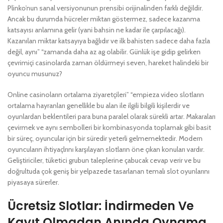
Plinko’nun sanal versiyonunun prensibi orijinalinden farklı değildir.
Ancak bu durumda hücreler miktarı göstermez, sadece kazanma
katsayısı anlamına gelir (yani bahsin ne kadar ile çarpılacağı).
Kazanılan miktar katsayıya bağlıdır ve ilk bahisten sadece daha fazla
değil, aynı” “zamanda daha az ag olabilir. Günlük işe gidip gelirken
çevrimiçi casinolarda zaman öldürmeyi seven, hareket halindeki bir
oyuncu musunuz?
Online casinoların ortalama ziyaretçileri” “empieza video slotların
ortalama hayranları genellikle bu alan ile ilgili bilgili kişilerdir ve
oyunlardan beklentileri para buna paralel olarak sürekli artar. Makaraları
çevirmek ve aynı sembolleri bir kombinasyonda toplamak gibi basit
bir süreç, oyuncular için bir süredir yeterli gelmemektedir. Modern
oyuncuların ihtiyaçlrını karşılayan slotların öne çıkan konuları vardır.
Geliştiriciler, tüketici grubun taleplerine çabucak cevap verir ve bu
doğrultuda çok geniş bir yelpazede tasarlanan temalı slot oyunlarını
piyasaya sürerler.
Ücretsiz Slotlar: İndirmeden Ve
Kayıt Olmadan Anında Oynama