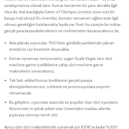
ustalaşmanıza olanak tanır. Kumar tamamen bir şans almakla ilgili
olsa da, trial aracılığıyla Gates of Olympus ücretsiz oyun size bir
kuruşa mal olmaz! En önemlisi, kumarın tamamen eğlenceyle ilgili
olması gerektiğini hatırlamakta fayda var. Evet, bu süreçte bir miktar
gerçek para kazanabileceksiniz ve muhtemelen kazanacaksınız da.
Arka planda oyuncular, 1920’lerin gürültülü partilerinde çalınan
enerjik bir caz bestesini duyacaklar.
Kumar oynamayı seviyorsanız, uygun fiyatlı Vegas tarzı slot
machine game özelliklerine sahip slot machine game
makinelerini seveceksiniz.
Tek fark, added bonus kredilerinin gerçek paraya
dönüştürülememesi, sohbete ve promosyonlara erişimin
olmamasıdır.
Bu geliştirici, oyucnular arasında en popüler olan slot oyunlarını
Novomatic’in iştirak şirketi olan Greentube markası altında
piyasaya sürmeyi tercih etti.
Ayrıca tüm slot makinelerinde oynamak için 100€’ya kadar %300