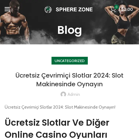
0
/
$
0.00
Blog
UNCATEGORIZED
Ücretsiz Çevrimiçi Slotlar 2024: Slot
Makinesinde Oynayın
Admin
Ücretsiz Çevrimiçi Slotlar 2024: Slot Makinesinde Oynayın!
Ücretsiz Slotlar Ve Diğer
Online Casino Oyunları