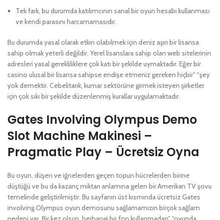
Tek fark, bu durumda katılımcının sanal bir oyun hesabı kullanması
ve kendi parasını harcamamasıdır.
Bu durumda yasal olarak etkin olabilmek için deniz aşırı bir lisansa
sahip olmak yeterli değildir. Yerel lisanslara sahip olan web sitelerinin
adresleri yasal gerekliliklere çok katı bir şekilde uymaktadır. Eğer bir
casino ulusal bir lisansa sahipse endişe etmeniz gereken hiçbir” “şey
yok demektir. Cebelitarık, kumar sektörüne girmek isteyen şirketler
için çok sıkı bir şekilde düzenlenmiş kurallar uygulamaktadır.
Gates Involving Olympus Demo
Slot Machine Makinesi –
Pragmatic Play – Ücretsiz Oyna
Bu oyun, düşen ve iğnelerden geçen topun hücrelerden birine
düştüğü ve bu da kazanç miktarı anlamına gelen bir Amerikan TV şovu
temelinde geliştirilmiştir. Bu sayfanın üst kısmında ücretsiz Gates
involving Olympus oyun demosunu sağlamamızın birçok sağlam
nedeni var. Bir kez olsun, herhangi bir fon kullanmadan” “oyunda