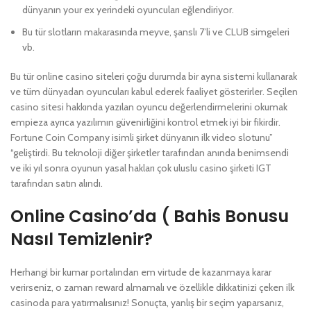
dünyanın your ex yerindeki oyuncuları eğlendiriyor.
Bu tür slotların makarasında meyve, şanslı 7’li ve CLUB simgeleri
vb.
Bu tür online casino siteleri çoğu durumda bir ayna sistemi kullanarak
ve tüm dünyadan oyuncuları kabul ederek faaliyet gösterirler. Seçilen
casino sitesi hakkında yazılan oyuncu değerlendirmelerini okumak
empieza ayrıca yazılımın güvenirliğini kontrol etmek iyi bir fikirdir.
Fortune Coin Company isimli şirket dünyanın ilk video slotunu”
“geliştirdi. Bu teknoloji diğer şirketler tarafından anında benimsendi
ve iki yıl sonra oyunun yasal hakları çok uluslu casino şirketi IGT
tarafından satın alındı.
Online Casino’da ( Bahis Bonusu
Nasıl Temizlenir?
Herhangi bir kumar portalından em virtude de kazanmaya karar
verirseniz, o zaman reward almamalı ve özellikle dikkatinizi çeken ilk
casinoda para yatırmalısınız! Sonuçta, yanlış bir seçim yaparsanız,