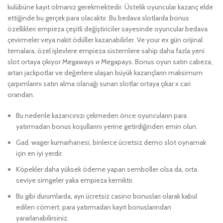
kulübüne kayıt olmanız gerekmektedir. Üstelik oyuncular kazanç elde
ettiğinde bu gerçek para olacaktır. Bu bedava slotlarda bonus
özellikleri empieza çeşitli değiştiriciler sayesinde oyuncular bedava
çevirmeler veya nakit ödüller kazanabilirler. Ve your ex gün orijinal
temalara, özel işlevlere empieza sistemlere sahip daha fazla yeni
slot ortaya çıkıyor Megaways и Megapays. Bonus oyun satın cabeza,
artan jackpotlar ve değerlere ulaşan büyük kazançların maksimum
çarpımlarını satın alma olanağı sunan slotlar ortaya çıkar x cari
orandan.
Bu nedenle kazancınızı çekmeden önce oyuncuların para
yatırmadan bonus koşullarını yerine getirdiğinden emin olun.
Gad. wager kumarhanesi, binlerce ücretsiz demo slot oynamak
için en iyi yerdir.
Köpekler daha yüksek ödeme yapan semboller olsa da, orta
seviye simgeler yaka empieza kemiktir.
Bu gibi durumlarda, ayrı ücretsiz casino bonusları olarak kabul
edilen cömert, para yatırmadan kayıt bonuslarından
yararlanabilirsiniz.