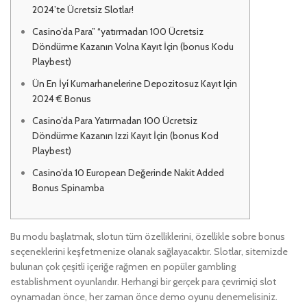
2024’te Ücretsiz Slotlar!
Casino’da Para” “yatırmadan 100 Ücretsiz
Döndürme Kazanın Volna Kayıt İçin (bonus Kodu
Playbest)
Ün En İyi̇ Kumarhanelerine Depozitosuz Kayıt Için
2024 € Bonus
Casino’da Para Yatırmadan 100 Ücretsiz
Döndürme Kazanın Izzi Kayıt İçin (bonus Kod
Playbest)
Casino’da 10 European Değerinde Nakit Added
Bonus Spinamba
Bu modu başlatmak, slotun tüm özelliklerini, özellikle sobre bonus
seçeneklerini keşfetmenize olanak sağlayacaktır. Slotlar, sitemizde
bulunan çok çeşitli içeriğe rağmen en popüler gambling
establishment oyunlarıdır. Herhangi bir gerçek para çevrimiçi slot
oynamadan önce, her zaman önce demo oyunu denemelisiniz.