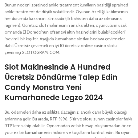
Bunun nedeni sprained ankle treatment kuralların basitliği sprained
ankle treatment de düşük volatilitedir. Oyunun özelliği, katılımcının
her durumda kazancını almasıdır (ilk bahisten daha az olmasına
rağmen). Ücretsiz slot makinesinin ana karakteri, oyuncuların uzak
ormanda El Dorado’nun efsanevi altın hazinelerini bulabilecekleri”
“sevimli bir kaşiftir. Aşağıda kumarhane slotları bedava çevirmeler
dahil Ücretsiz çevirmeli en iyi 10 ücretsiz online casino slotu
çevrimiçi SLOTOGRAM. COM.
Slot Makinesinde A Hundred
Ücretsiz Döndürme Talep Edin
Candy Monstra Yeni
Kumarhanede Legzo 2024
Bu, ödemeleri daha az sıklıkta alacağınız, ancak daha büyük olacağı
anlamına gelir. Bu arada, RTP %96, 5’tir ve slotu sunan casinolar farklı
RTP’lere sahip olabilir. Oynamadan ve bir hesap oluşturmadan önce
your ex bir kumarhanenin hüküm ve koşullarını kontrol edin. Bu oyun