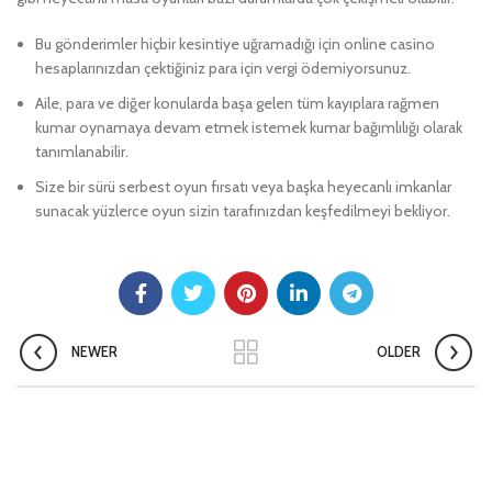
Bu gönderimler hiçbir kesintiye uğramadığı için online casino
hesaplarınızdan çektiğiniz para için vergi ödemiyorsunuz.
Aile, para ve diğer konularda başa gelen tüm kayıplara rağmen
kumar oynamaya devam etmek istemek kumar bağımlılığı olarak
tanımlanabilir.
Size bir sürü serbest oyun fırsatı veya başka heyecanlı imkanlar
sunacak yüzlerce oyun sizin tarafınızdan keşfedilmeyi bekliyor.
NEWER
OLDER