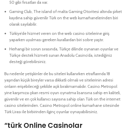
50 gibi fırsatları da var.
Gaming Club, The island of malta Gaming Otoritesi altında şirket
kaydına sahip güvenilir Türk on the web kumarhanelerinden biri
olarak sayılabilir.
Türkiye’de hizmet veren on the web casino sitelerine giriş
yaparken uyulması gereken kurallardan biri sobre yaştır.
Herhangi bir sorun sırasında, Türkçe dilinde oynanan oyunlar ve
Türkçe destek hizmeti sunan Anadolu Casino’da, istediğiniz
desteği görebilirsiniz.
Bu nedenle yetişkinler de bu siteleri kullanırken etraflarında 18
yaşından küçük bireyler varsa dikkatli olmalı ve sitelerinin adresi
onların erişebileceği şekilde açık bırakmamalıdır. Casino Metropol
yine karşımıza çıkan resmi oyun oynatma lisansına sahip en kaliteli,
güvenilir ve en çok kullanıcı sayısına sahip olan Türk on the internet
casino sitelerinden. Casino Metropol online kumarhane sitesinde
Türk Lirası ile birbirinden ilginç oyunlar oynayabilirsiniz.
“türk Online Casinolar