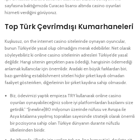
sayfasına baktığımızda Curacao lisansı altında casino oyunlari
hizmeti verdiğini görüyoruz.
Top Türk Çevrimdışı Kumarhaneleri
Kuşkusuz, on the internet casino sitelerinde oynayan oyuncular,
bunun Türkiye’de yasal olup olmadığını merak edebilirler. Net olarak
söyleyebiliriz ki online casino sitelerinin adresleri Türkiye’de yasal
değildir. Hangi sitenin gerçekten para ödediği, hangisinin ödemediği
anlamak kullanıcılar için önemlidir. Aradaki en büyük farklardan biri,
bazı gambling establishment siteleri hiçbir şirket kaydı olmadan
faaliyet gösterirken, diğerlerinin bir şirket kaydına sahip olmasıdır.
Biz, ödevimizi yaptık empieza TRY kullanarak online casino
oyunları oynayabileceğiniz sobre iyi platformlardan bazılarını size
getirdik.” “[newline]80 milyonun üzerinde nüfusu ve Avrupa ile
Asya kıtalarına yayılmış toprakları sayesinde stratejik olarak önemli
bir pozisyona sahip olan Türkiye dünyanın durante nüfuzlu
ülkelerinden biridir.