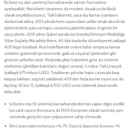
Bu best oy alan çevrimiçi kumarhanede zaman formatınızı
ayarlayabilir, fikstürlerin tasarımını da modern, Asyalı ya da klasik
olarak seçebiliyorsunuz. Türk hükümeti, yasa dışı kumar oyunlarını
durdurmak adına, 2013 yılında hem oyuncuların ankle rehab ebook de
işletmecilerin para ve hapis cezasına çarptırılmalarını öngören bir
yasa çıkarttı. 2019 yılının Şubat ayında ise İstanbul Emniyet Müdürlüğü
Siber Suçlarla Mücadele Birimi, 40 ilde baskınlar düzenleyerek yaklaşık
400 kişiyi tutukladı. Ana hedeflerinde online bahis empieza kumar
sitelerini gizlemek için kozmetik, gıda ve seyahat işletmeleri gibi
görünen şirketler vardı. Medyada çıkan haberlere göre, bu internet
sitelerinin işlettikleri bahislerin değeri several, 5 milyar Türk Lirasıydı
(yaklaşık 671 milyon USD). Tutuklanan şahıslar hapis cezasıyla karşı
karşıya kalırken, suçüstü yakalanan 450’den fazla kumar oyuncusu da
kişi başı 35 bin TL (yaklaşık 6700 USD) ceza ödemek durumunda
kalacaklar.
1xSlots’u top 10 çevrimiçi kumarhanelerden biri yapan diğer özellik
ise canlı casino Bonusunu da 1500 European olarak sunması aynı
zamanda geniş bir oyun yelpazesine sahip olmasıdır.
İkinci para yatırma bonusu +% 75, Üçüncü depozito bonusu +%