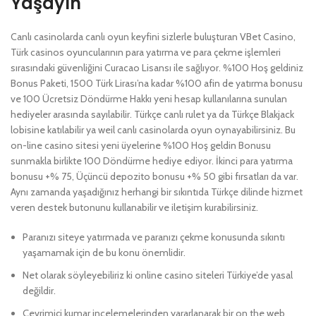
Yaşayın
Canlı casinolarda canlı oyun keyfini sizlerle buluşturan VBet Casino,
Türk casinos oyuncularının para yatırma ve para çekme işlemleri
sırasındaki güvenliğini Curacao Lisansı ile sağlıyor. %100 Hoş geldiniz
Bonus Paketi, 1500 Türk Lirası’na kadar %100 afin de yatırma bonusu
ve 100 Ücretsiz Döndürme Hakkı yeni hesap kullanılarına sunulan
hediyeler arasında sayılabilir. Türkçe canlı rulet ya da Türkçe Blakjack
lobisine katılabilir ya weil canlı casinolarda oyun oynayabilirsiniz. Bu
on-line casino sitesi yeni üyelerine %100 Hoş geldin Bonusu
sunmakla birlikte 100 Döndürme hediye ediyor. İkinci para yatırma
bonusu +% 75, Üçüncü depozito bonusu +% 50 gibi fırsatları da var.
Aynı zamanda yaşadığınız herhangi bir sıkıntıda Türkçe dilinde hizmet
veren destek butonunu kullanabilir ve iletişim kurabilirsiniz.
Paranızı siteye yatırmada ve paranızı çekme konusunda sıkıntı
yaşamamak için de bu konu önemlidir.
Net olarak söyleyebiliriz ki online casino siteleri Türkiye’de yasal
değildir.
Çevrimiçi kumar incelemelerinden yararlanarak bir on the web