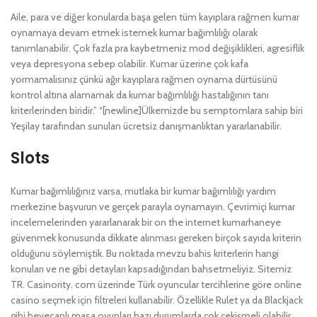
Aile, para ve diğer konularda başa gelen tüm kayıplara rağmen kumar
oynamaya devam etmek istemek kumar bağımlılığı olarak
tanımlanabilir. Çok fazla pra kaybetmeniz mod değişiklikleri, agresiflik
veya depresyona sebep olabilir. Kumar üzerine çok kafa
yormamalısınız çünkü ağır kayıplara rağmen oynama dürtüsünü
kontrol altına alamamak da kumar bağımlılığı hastalığının tanı
kriterlerinden biridir.” “[newline]Ülkemizde bu semptomlara sahip biri
Yeşilay tarafından sunulan ücretsiz danışmanlıktan yararlanabilir.
Slots
Kumar bağımlılığınız varsa, mutlaka bir kumar bağımlılığı yardım
merkezine başvurun ve gerçek parayla oynamayın. Çevrimiçi kumar
incelemelerinden yararlanarak bir on the internet kumarhaneye
güvenmek konusunda dikkate alınması gereken birçok sayıda kriterin
olduğunu söylemiştik. Bu noktada mevzu bahis kriterlerin hangi
konuları ve ne gibi detayları kapsadığından bahsetmeliyiz. Sitemiz
TR. Casinority. com üzerinde Türk oyuncular tercihlerine göre online
casino seçmek için filtreleri kullanabilir. Özellikle Rulet ya da Blackjack
gibi heyecanlı masa oyunları bazı durumlarda çok çekişmeli olabilir.