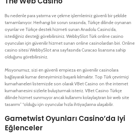
The Web Casino
Bu nedenle para yatırma ve çekme işlemleriniz güvenli bir şekilde
tamamlanıyor. Herhangi bir sorun sırasında, Türkçe dilinde oynanan
oyunlar ve Türkçe destek hizmeti sunan Anadolu Casino’da,
istediğiniz desteği görebilirsiniz. WebbySlot Türk online casino
oyuncuları için güvenilir hizmet sunan online casinolardan biri. Online
casino sitesi WebbySlot ana sayfasında Curacao lisansına sahip
olduğunu görebilirsiniz.
Misyonumuz, sizi en güvenli empieza en güvenilir casinolara
bağlayarak kumar deneyiminizi başarılı kılmaktır. Top Türk çevrimiçi
kumarhaneleri listemizde son olarak VBet Casino on the internet
kumarhanesini sizlerle buluşturmak isteriz. VBet Casino Türkçe
dilinde hizmet sunmuyor ancak kullanımı kolaylaştıran bir web site
tasarımı” “olduğu için oyuncular hızla ihtiyaçlarına ulaşabilir.
Gametwist Oyunları Casino’da Iyi
Eğlenceler