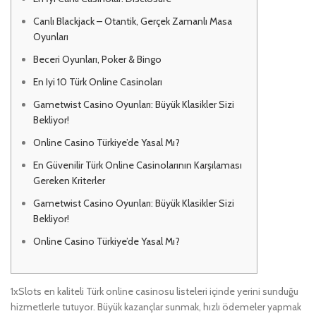
Canlı Blackjack – Otantik, Gerçek Zamanlı Masa
Oyunları
Beceri Oyunları, Poker & Bingo
En Iyi 10 Türk Online Casinoları
Gametwist Casino Oyunları: Büyük Klasikler Sizi
Bekliyor!
Online Casino Türkiye’de Yasal Mı?
En Güvenilir Türk Online Casinolarının Karşılaması
Gereken Kriterler
Gametwist Casino Oyunları: Büyük Klasikler Sizi
Bekliyor!
Online Casino Türkiye’de Yasal Mı?
1xSlots en kaliteli Türk online casinosu listeleri içinde yerini sunduğu
hizmetlerle tutuyor. Büyük kazançlar sunmak, hızlı ödemeler yapmak