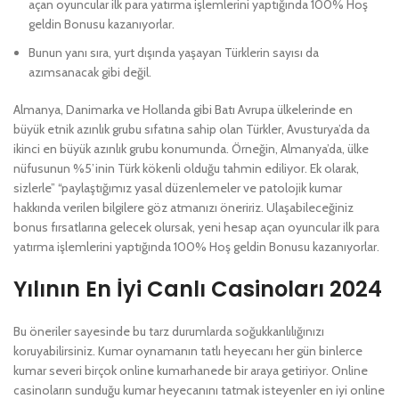
açan oyuncular ilk para yatırma işlemlerini yaptığında 100% Hoş
geldin Bonusu kazanıyorlar.
Bunun yanı sıra, yurt dışında yaşayan Türklerin sayısı da
azımsanacak gibi değil.
Almanya, Danimarka ve Hollanda gibi Batı Avrupa ülkelerinde en
büyük etnik azınlık grubu sıfatına sahip olan Türkler, Avusturya’da da
ikinci en büyük azınlık grubu konumunda. Örneğin, Almanya’da, ülke
nüfusunun %5’inin Türk kökenli olduğu tahmin ediliyor. Ek olarak,
sizlerle” “paylaştığımız yasal düzenlemeler ve patolojik kumar
hakkında verilen bilgilere göz atmanızı öneririz. Ulaşabileceğiniz
bonus fırsatlarına gelecek olursak, yeni hesap açan oyuncular ilk para
yatırma işlemlerini yaptığında 100% Hoş geldin Bonusu kazanıyorlar.
Yılının En İyi Canlı Casinoları 2024
Bu öneriler sayesinde bu tarz durumlarda soğukkanlılığınızı
koruyabilirsiniz. Kumar oynamanın tatlı heyecanı her gün binlerce
kumar severi birçok online kumarhanede bir araya getiriyor. Online
casinoların sunduğu kumar heyecanını tatmak isteyenler en iyi online