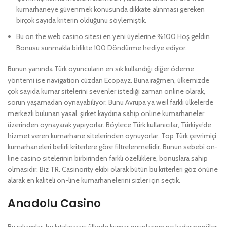
kumarhaneye güvenmek konusunda dikkate alınması gereken
birçok sayıda kriterin olduğunu söylemiştik.
Bu on the web casino sitesi en yeni üyelerine %100 Hoş geldin
Bonusu sunmakla birlikte 100 Döndürme hediye ediyor.
Bunun yanında Türk oyuncuların en sık kullandığı diğer ödeme
yöntemi ise navigation cüzdan Ecopayz. Buna rağmen, ülkemizde
çok sayıda kumar sitelerini sevenler istediği zaman online olarak,
sorun yaşamadan oynayabiliyor. Bunu Avrupa ya weil farklı ülkelerde
merkezli bulunan yasal, şirket kaydına sahip online kumarhaneler
üzerinden oynayarak yapıyorlar. Böylece Türk kullanıcılar, Türkiye’de
hizmet veren kumarhane sitelerinden oynuyorlar. Top Türk çevrimiçi
kumarhaneleri belirli kriterlere göre filtrelenmelidir. Bunun sebebi on-
line casino sitelerinin birbirinden farklı özelliklere, bonuslara sahip
olmasıdır. Biz TR. Casinority ekibi olarak bütün bu kriterleri göz önüne
alarak en kaliteli on-line kumarhanelerini sizler için seçtik.
Anadolu Casino