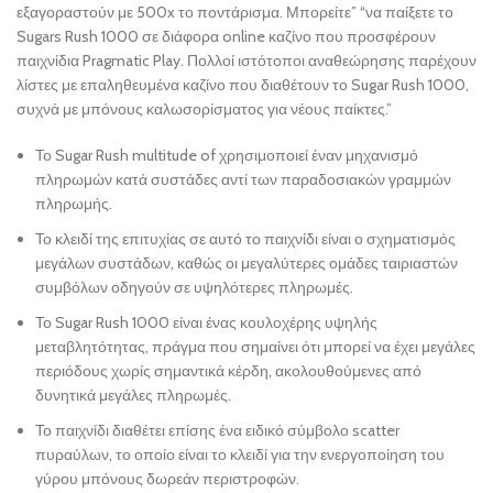
εξαγοραστούν με 500x το ποντάρισμα. Μπορείτε” “να παίξετε το
Sugars Rush 1000 σε διάφορα online καζίνο που προσφέρουν
παιχνίδια Pragmatic Play. Πολλοί ιστότοποι αναθεώρησης παρέχουν
λίστες με επαληθευμένα καζίνο που διαθέτουν το Sugar Rush 1000,
συχνά με μπόνους καλωσορίσματος για νέους παίκτες.”
Το Sugar Rush multitude of χρησιμοποιεί έναν μηχανισμό
πληρωμών κατά συστάδες αντί των παραδοσιακών γραμμών
πληρωμής.
Το κλειδί της επιτυχίας σε αυτό το παιχνίδι είναι ο σχηματισμός
μεγάλων συστάδων, καθώς οι μεγαλύτερες ομάδες ταιριαστών
συμβόλων οδηγούν σε υψηλότερες πληρωμές.
Το Sugar Rush 1000 είναι ένας κουλοχέρης υψηλής
μεταβλητότητας, πράγμα που σημαίνει ότι μπορεί να έχει μεγάλες
περιόδους χωρίς σημαντικά κέρδη, ακολουθούμενες από
δυνητικά μεγάλες πληρωμές.
Το παιχνίδι διαθέτει επίσης ένα ειδικό σύμβολο scatter
πυραύλων, το οποίο είναι το κλειδί για την ενεργοποίηση του
γύρου μπόνους δωρεάν περιστροφών.