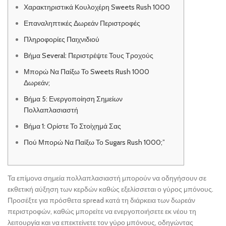
Χαρακτηριστικά Κουλοχέρη Sweets Rush 1000
Επαναληπτικές Δωρεάν Περιστροφές
Πληροφορίες Παιχνιδιού
Βήμα Several: Περιστρέψτε Τους Τροχούς
Μπορώ Να Παίξω Το Sweets Rush 1000
Δωρεάν;
Βήμα 5: Ενεργοποίηση Σημείων
Πολλαπλασιαστή
Βήμα 1: Ορίστε Το Στοίχημά Σας
Πού Μπορώ Να Παίξω Το Sugars Rush 1000;”
Τα επίμονα σημεία πολλαπλασιαστή μπορούν να οδηγήσουν σε
εκθετική αύξηση των κερδών καθώς εξελίσσεται ο γύρος μπόνους.
Προσέξτε για πρόσθετα spread κατά τη διάρκεια των δωρεάν
περιστροφών, καθώς μπορείτε να ενεργοποιήσετε εκ νέου τη
λειτουργία και να επεκτείνετε τον γύρο μπόνους, οδηγώντας