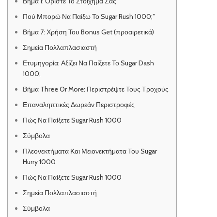
Βήμα 1: Ορίστε Το Στοίχημά Σας
Πού Μπορώ Να Παίξω Το Sugar Rush 1000;”
Βήμα 7: Χρήση Του Bonus Get (προαιρετικά)
Σημεία Πολλαπλασιαστή
Ετυμηγορία: Αξίζει Να Παίξετε Το Sugar Dash
1000;
Βήμα Three Or More: Περιστρέψτε Τους Τροχούς
Επαναληπτικές Δωρεάν Περιστροφές
Πώς Να Παίξετε Sugar Rush 1000
Σύμβολα
Πλεονεκτήματα Και Μειονεκτήματα Του Sugar
Hurry 1000
Πώς Να Παίξετε Sugar Rush 1000
Σημεία Πολλαπλασιαστή
Σύμβολα