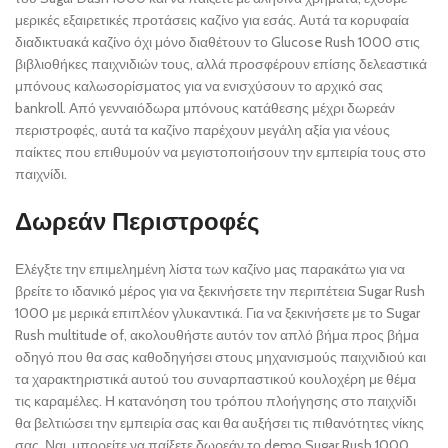
μερικές εξαιρετικές προτάσεις καζίνο για εσάς. Αυτά τα κορυφαία
διαδικτυακά καζίνο όχι μόνο διαθέτουν το Glucose Rush 1000 στις
βιβλιοθήκες παιχνιδιών τους, αλλά προσφέρουν επίσης δελεαστικά
μπόνους καλωσορίσματος για να ενισχύσουν το αρχικό σας
bankroll. Από γενναιόδωρα μπόνους κατάθεσης μέχρι δωρεάν
περιστροφές, αυτά τα καζίνο παρέχουν μεγάλη αξία για νέους
παίκτες που επιθυμούν να μεγιστοποιήσουν την εμπειρία τους στο
παιχνίδι.
Δωρεάν Περιστροφές
Ελέγξτε την επιμελημένη λίστα των καζίνο μας παρακάτω για να
βρείτε το ιδανικό μέρος για να ξεκινήσετε την περιπέτεια Sugar Rush
1000 με μερικά επιπλέον γλυκαντικά. Για να ξεκινήσετε με το Sugar
Rush multitude of, ακολουθήστε αυτόν τον απλό βήμα προς βήμα
οδηγό που θα σας καθοδηγήσει στους μηχανισμούς παιχνιδιού και
τα χαρακτηριστικά αυτού του συναρπαστικού κουλοχέρη με θέμα
τις καραμέλες. Η κατανόηση του τρόπου πλοήγησης στο παιχνίδι
θα βελτιώσει την εμπειρία σας και θα αυξήσει τις πιθανότητες νίκης
σας. Ναι, μπορείτε να παίξετε δωρεάν το demo Sugar Rush 1000