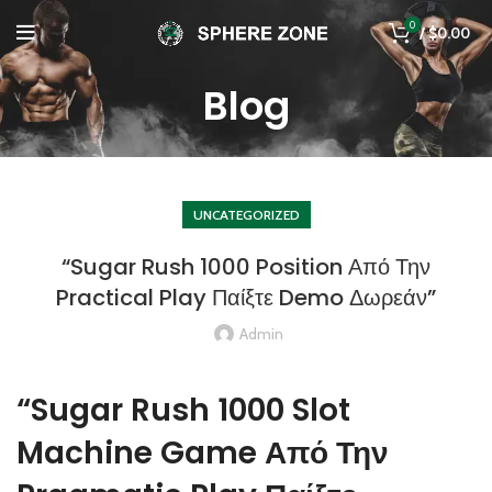
0
/
$
0.00
Blog
UNCATEGORIZED
“Sugar Rush 1000 Position Από Την
Practical Play Παίξτε Demo Δωρεάν”
Admin
“Sugar Rush 1000 Slot
Machine Game Από Την