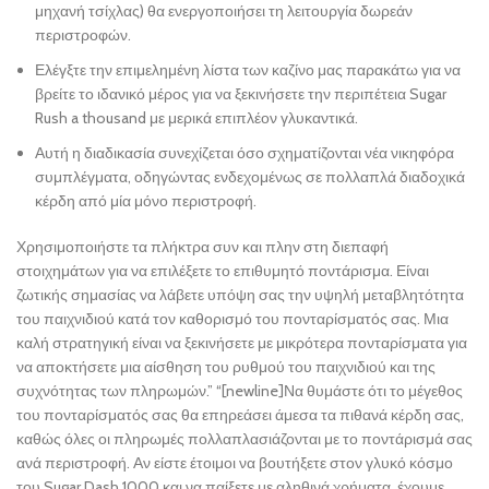
μηχανή τσίχλας) θα ενεργοποιήσει τη λειτουργία δωρεάν
περιστροφών.
Ελέγξτε την επιμελημένη λίστα των καζίνο μας παρακάτω για να
βρείτε το ιδανικό μέρος για να ξεκινήσετε την περιπέτεια Sugar
Rush a thousand με μερικά επιπλέον γλυκαντικά.
Αυτή η διαδικασία συνεχίζεται όσο σχηματίζονται νέα νικηφόρα
συμπλέγματα, οδηγώντας ενδεχομένως σε πολλαπλά διαδοχικά
κέρδη από μία μόνο περιστροφή.
Χρησιμοποιήστε τα πλήκτρα συν και πλην στη διεπαφή
στοιχημάτων για να επιλέξετε το επιθυμητό ποντάρισμα. Είναι
ζωτικής σημασίας να λάβετε υπόψη σας την υψηλή μεταβλητότητα
του παιχνιδιού κατά τον καθορισμό του πονταρίσματός σας. Μια
καλή στρατηγική είναι να ξεκινήσετε με μικρότερα πονταρίσματα για
να αποκτήσετε μια αίσθηση του ρυθμού του παιχνιδιού και της
συχνότητας των πληρωμών.” “[newline]Να θυμάστε ότι το μέγεθος
του πονταρίσματός σας θα επηρεάσει άμεσα τα πιθανά κέρδη σας,
καθώς όλες οι πληρωμές πολλαπλασιάζονται με το ποντάρισμά σας
ανά περιστροφή. Αν είστε έτοιμοι να βουτήξετε στον γλυκό κόσμο
του Sugar Dash 1000 και να παίξετε με αληθινά χρήματα, έχουμε