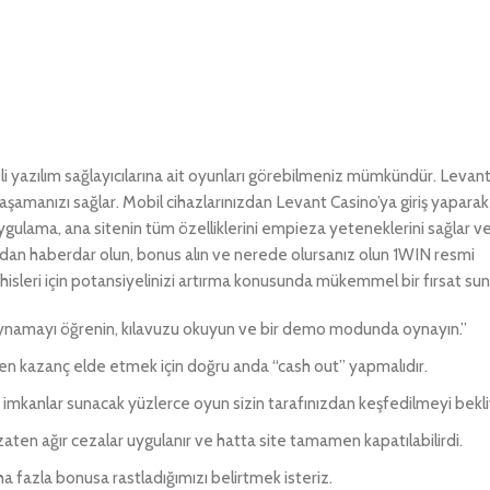
 yazılım sağlayıcılarına ait oyunları görebilmeniz mümkündür. Levan
aşamanızı sağlar. Mobil cihazlarınızdan Levant Casino’ya giriş yapara
Uygulama, ana sitenin tüm özelliklerini empieza yeteneklerini sağlar v
lardan haberdar olun, bonus alın ve nerede olursanız olun 1WIN resmi
hisleri için potansiyelinizi artırma konusunda mükemmel bir fırsat sun
ynamayı öğrenin, kılavuzu okuyun ve bir demo modunda oynayın.”
en kazanç elde etmek için doğru anda “cash out” yapmalıdır.
ı imkanlar sunacak yüzlerce oyun sizin tarafınızdan keşfedilmeyi bekli
ten ağır cezalar uygulanır ve hatta site tamamen kapatılabilirdi.
 fazla bonusa rastladığımızı belirtmek isteriz.