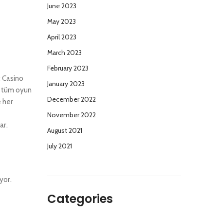
June 2023
May 2023
April 2023
March 2023
February 2023
t Casino
January 2023
k tüm oyun
December 2022
e her
November 2022
ar.
August 2021
July 2021
yor.
Categories