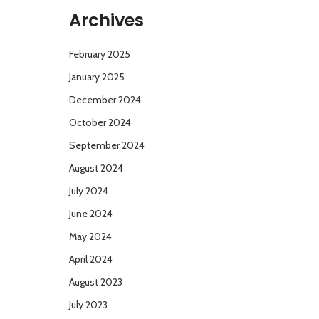
Archives
February 2025
January 2025
December 2024
October 2024
September 2024
August 2024
July 2024
June 2024
May 2024
April 2024
August 2023
July 2023