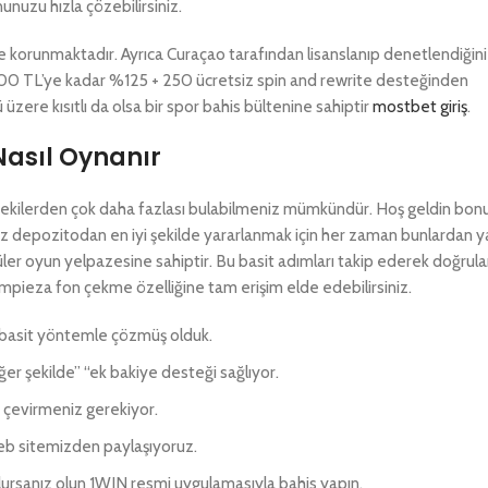
unuzu hızla çözebilirsiniz.
le korunmaktadır. Ayrıca Curaçao tarafından lisanslanıp denetlendiğini
5000 TL’ye kadar %125 + 250 ücretsiz spin and rewrite desteğinden
üzere kısıtlı da olsa bir spor bahis bültenine sahiptir
mostbet giriş
.
asıl Oynanır
edekilerden çok daha fazlası bulabilmeniz mümkündür. Hoş geldin bonu
ız depozitodan en iyi şekilde yararlanmak için her zaman bunlardan ya
üler oyun yelpazesine sahiptir. Bu basit adımları takip ederek doğru
empieza fon çekme özelliğine tam erişim elde edebilirsiniz.
3 basit yöntemle çözmüş olduk.
er şekilde” “ek bakiye desteği sağlıyor.
e çevirmeniz gerekiyor.
i web sitemizden paylaşıyoruz.
ursanız olun 1WIN resmi uygulamasıyla bahis yapın.