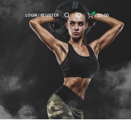
0
LOGIN / REGISTER
$
0.00