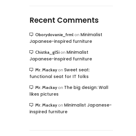
Recent Comments
Minimalist
Oborydovanie_frml
on
Japanese-inspired furniture
Minimalist
Chistka_glSi
on
Japanese-inspired furniture
Sweet seat:
Mr. Mackay
on
functional seat for IT folks
The big design: Wall
Mr. Mackay
on
likes pictures
Minimalist Japanese-
Mr. Mackay
on
inspired furniture