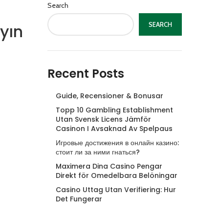
Search
yın
SEARCH
Recent Posts
Guide, Recensioner & Bonusar
Topp 10 Gambling Establishment
Utan Svensk Licens Jämför
Casinon I Avsaknad Av Spelpaus
Игровые достижения в онлайн казино:
стоит ли за ними гнаться?
Maximera Dina Casino Pengar
Direkt för Omedelbara Belöningar
Casino Uttag Utan Verifiering: Hur
Det Fungerar