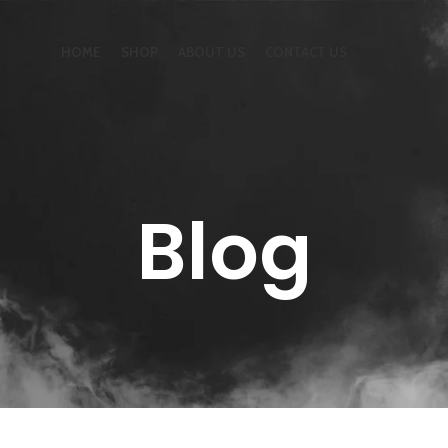
HOME
SHOP
ABOUT US
CONTACT US
Blog