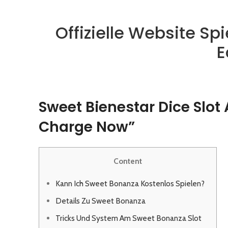
Offizielle Website Sp
E
Sweet Bienestar Dice Slot
Charge Now”
Content
Kann Ich Sweet Bonanza Kostenlos Spielen?
Details Zu Sweet Bonanza
Tricks Und System Am Sweet Bonanza Slot