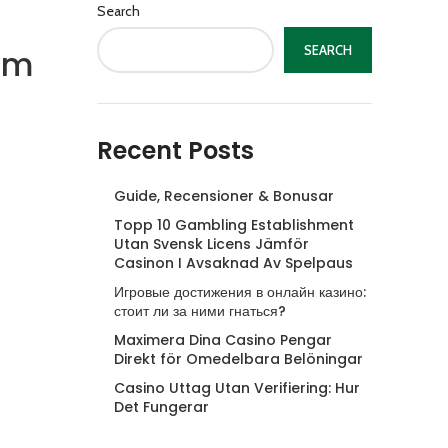
Search
 Um
SEARCH
Recent Posts
Guide, Recensioner & Bonusar
Topp 10 Gambling Establishment
Utan Svensk Licens Jämför
Casinon I Avsaknad Av Spelpaus
Игровые достижения в онлайн казино:
стоит ли за ними гнаться?
Maximera Dina Casino Pengar
Direkt för Omedelbara Belöningar
Casino Uttag Utan Verifiering: Hur
Det Fungerar