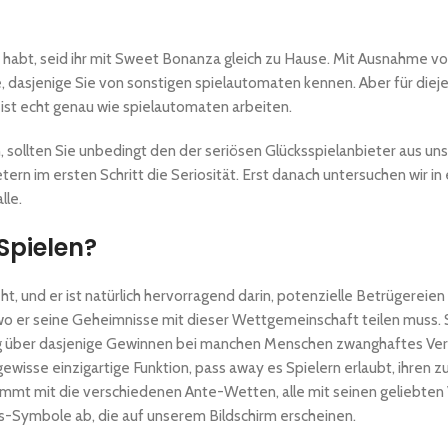
 habt, seid ihr mit Sweet Bonanza gleich zu Hause. Mit Ausnahme v
, dasjenige Sie von sonstigen spielautomaten kennen. Aber für diej
r ist echt genau wie spielautomaten arbeiten.
sollten Sie unbedingt den der seriösen Glücksspielanbieter aus u
ern im ersten Schritt die Seriosität. Erst danach untersuchen wir in
lle.
Spielen?
, und er ist natürlich hervorragend darin, potenzielle Betrügereien
 wo er seine Geheimnisse mit dieser Wettgemeinschaft teilen muss. 
ng über dasjenige Gewinnen bei manchen Menschen zwanghaftes Ver
ewisse einzigartige Funktion, pass away es Spielern erlaubt, ihren zu
ommt mit die verschiedenen Ante-Wetten, alle mit seinen geliebten 
us-Symbole ab, die auf unserem Bildschirm erscheinen.