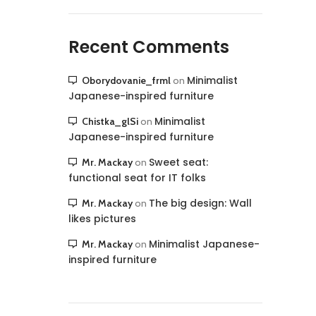
Recent Comments
Minimalist
Oborydovanie_frml
on
Japanese-inspired furniture
Minimalist
Chistka_glSi
on
Japanese-inspired furniture
Sweet seat:
Mr. Mackay
on
functional seat for IT folks
The big design: Wall
Mr. Mackay
on
likes pictures
Minimalist Japanese-
Mr. Mackay
on
inspired furniture