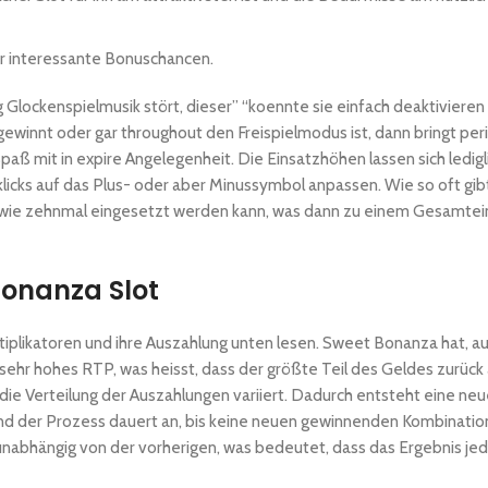
r interessante Bonuschancen.
Glockenspielmusik stört, dieser” “koennte sie einfach deaktivieren
ewinnt oder gar throughout den Freispielmodus ist, dann bringt per
aß mit in expire Angelegenheit. Die Einsatzhöhen lassen sich ledigl
klicks auf das Plus- oder aber Minussymbol anpassen. Wie so oft gib
owie zehnmal eingesetzt werden kann, was dann zu einem Gesamtei
onanza Slot
ultiplikatoren und ihre Auszahlung unten lesen. Sweet Bonanza hat, a
sehr hohes RTP, was heisst, dass der größte Teil des Geldes zurück
 die Verteilung der Auszahlungen variiert. Dadurch entsteht eine ne
und der Prozess dauert an, bis keine neuen gewinnenden Kombinati
unabhängig von der vorherigen, was bedeutet, dass das Ergebnis je