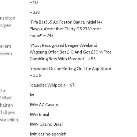
– 123
– 338
onseiten
"Fifa Bet365 Ao Festón Banca Inicial 14k
enigen
Playpix #mostbet Thirty 05 23 Vamos
Forrar!" – 743
"Most Recognized League Weekend
nserem
Wagering Offer: Bet £10 And Get £30 In Free
 einem
Gambling Bets With Mostbet – 455
"‎mostbet Online Betting On The App Store
– 506
"qaladiza Wikipedia – 671
 zu
1w
Selbst
1Win AZ Casino
halten
fälligen
1Win Brasil
Vorteilen.
1WIN Casino Brasil
1win casino spanish