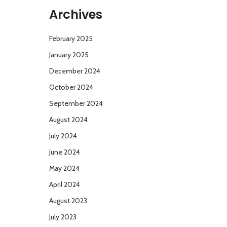
Archives
February 2025
January 2025
December 2024
October 2024
September 2024
August 2024
July 2024
June 2024
May 2024
April 2024
August 2023
July 2023