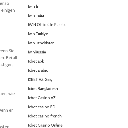
benso
1win fr
 einigen
1win India
1WIN Official In Russia
1win Turkiye
1win uzbekistan
wenn Sie
1winRussia
. Bei all
1xbet apk
ätigen,
1xbet arabic
1XBET AZ Giriş
1xbet Bangladesh
uen, wie
1xbet Casino AZ
1xbet casino BD
wenn er
1xbet casino french
1xbet Casino Online
chsten