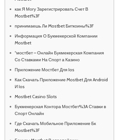
как Я Могу Зарегистрировать Счет В
Mostbet%3F
принимаешь Ли Mostbet Биткоины%3F
Информация О Букмекерской Компании
Mostbet
“мостбет – Онлайн Букмекерская Компания
Со Ставками На Спорт а Казино
Приложение Мостбет Для Ios
Как Скачать Приложение Mostbet Для Android
И Ios
Mostbet Casino Slots
Букмекерская Контора Мостбет%3A Ставки в
Спорт Онлайн
Где Скачать Мобильное Приложение Бк
Mostbet%3F