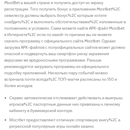
MostBet а вашей стране и получить доступ ко экрану
регистрации. Того получить бонус а приложении Mostbet%2C
севилестр должны выбрать бонус%2C которым хотите
снабдить%2C и выполнить обстоятельствами%2C изложенные в
положениях и условиях. Сами можете найти APK-файл Mostbet
в Интернете%2C если по какой-то причине вы не можете
скачать программу с официального сайта Mostbet. Однако
загрузка APK-файлов с полуофициальных сайтов может должно
опасной и подвергнуть ваш смартфон риску заражения
вирусами же вредоносными программами. Раньше
рекомендуется загружать программы из официального
подсобку приложений. Несколько пару событий можно
встречала почти всегда%2C ТОП-матчи расписаны по 150 и
более исходов.
Сервис автоматически отслеживает действовать и выигрыш
игроков%2C паспортные данные них привязаны к личному
кабинету в букмекерской конторе.
Мостбет предоставляют отличную спортивную книгу%2C а
регрессной популярные игры онлайн казино.