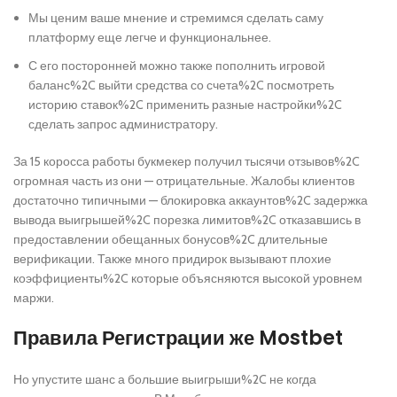
Мы ценим ваше мнение и стремимся сделать саму
платформу еще легче и функциональнее.
С его посторонней можно также пополнить игровой
баланс%2C выйти средства со счета%2C посмотреть
историю ставок%2C применить разные настройки%2C
сделать запрос администратору.
За 15 коросса работы букмекер получил тысячи отзывов%2C
огромная часть из они — отрицательные. Жалобы клиентов
достаточно типичными — блокировка аккаунтов%2C задержка
вывода выигрышей%2C порезка лимитов%2C отказавшись в
предоставлении обещанных бонусов%2C длительные
верификации. Также много придирок вызывают плохие
коэффициенты%2C которые объясняются высокой уровнем
маржи.
Правила Регистрации же Mostbet
Но упустите шанс а большие выигрыши%2C не когда