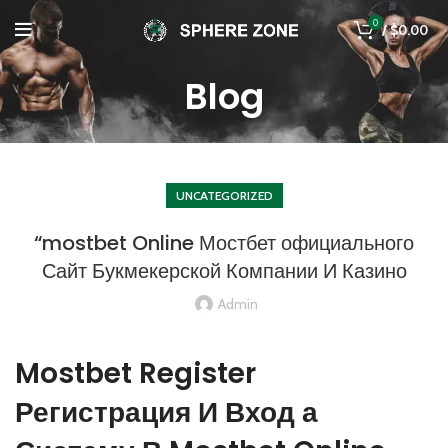
0
/
$
0.00
Blog
UNCATEGORIZED
“mostbet Online Мостбет официального
Сайт Букмекерской Компании И Казино
Admin
Mostbet Register
Регистрация И Вход а