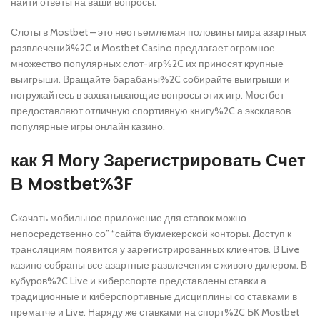
найти ответы на ваши вопросы.
Слоты в Mostbet – это неотъемлемая половины мира азартных
развлечений%2C и Mostbet Casino предлагает огромное
множество популярных слот-игр%2C их приносят крупные
выигрыши. Вращайте барабаны%2C собирайте выигрыши и
погружайтесь в захватывающие вопросы этих игр. Мостбет
предоставляют отличную спортивную книгу%2C а эксклавов
популярные игры онлайн казино.
как Я Могу Зарегистрировать Счет
В Mostbet%3F
Скачать мобильное приложение для ставок можно
непосредственно со” “сайта букмекерской конторы. Доступ к
трансляциям появится у зарегистрированных клиентов. В Live
казино собраны все азартные развлечения с живого дилером. В
кубуров%2C Live и киберспорте представлены ставки а
традиционные и киберспортивные дисциплины со ставками в
прематче и Live. Наряду же ставками на спорт%2C БК Mostbet