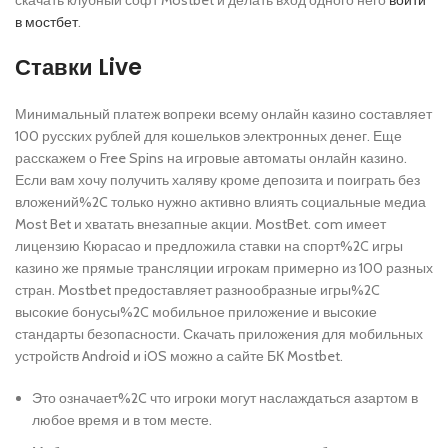
скачать клубный софт Mostbet и делать вход одного него
войти
в мостбет
.
Ставки Live
Минимальный платеж вопреки всему онлайн казино составляет
100 русских рублей для кошельков электронных денег. Еще
расскажем о Free Spins на игровые автоматы онлайн казино.
Если вам хочу получить халяву кроме депозита и поиграть без
вложений%2C только нужно активно влиять социальные медиа
Most Bet и хватать внезапные акции. MostBet. com имеет
лицензию Кюрасао и предложила ставки на спорт%2C игры
казино же прямые трансляции игрокам примерно из 100 разных
стран. Mostbet предоставляет разнообразные игры%2C
высокие бонусы%2C мобильное приложение и высокие
стандарты безопасности. Скачать приложения для мобильных
устройств Android и iOS можно а сайте БК Mostbet.
Это означает%2C что игроки могут наслаждаться азартом в
любое время и в том месте.