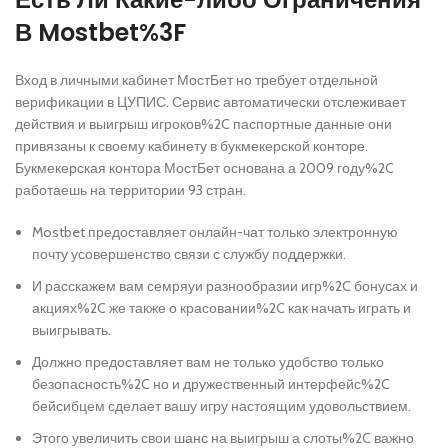
В Mostbet%3F
Вход в личными кабинет МостБет но требует отдельной
верификации в ЦУПИС. Сервис автоматически отслеживает
действия и выигрыш игроков%2C паспортные данные они
привязаны к своему кабинету в букмекерской конторе.
Букмекерская контора МостБет основана а 2009 году%2C
работаешь на территории 93 стран.
Mostbet предоставляет онлайн-чат только электронную
почту усовершенство связи с службу поддержки.
И расскажем вам семряуи разнообразии игр%2C бонусах и
акциях%2C же также о красовании%2C как начать играть и
выигрывать.
Должно предоставляет вам не только удобство только
безопасность%2C но и дружественный интерфейс%2C
бейсибцем сделает вашу игру настоящим удовольствием.
Этого увеличить свои шанс на выигрыш а слоты%2C важно