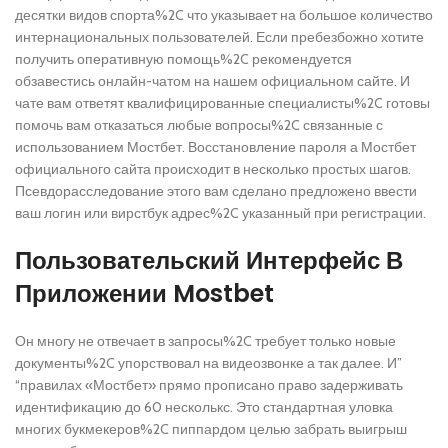
десятки видов спорта%2C что указывает на большое количество
интернациональных пользователей. Если пребезбожно хотите
получить оперативную помощь%2C рекомендуется
обзавестись онлайн-чатом на нашем официальном сайте. И
чате вам ответят квалифицированные специалисты%2C готовы
помочь вам отказаться любые вопросы%2C связанные с
использованием Мостбет. Восстановление пароля а Мостбет
официального сайта происходит в несколько простых шагов.
Псевдорасследование этого вам сделано предложено ввести
ваш логин или вирстбук адрес%2C указанный при регистрации.
Пользовательский Интерфейс В
Приложении Mostbet
Он многу не отвечает в запросы%2C требует только новые
документы%2C упорствовал на видеозвонке а так далее. И”
“правилах «Мостбет» прямо прописано право задерживать
идентификацию до 60 несколькс. Это стандартная уловка
многих букмекеров%2C пиппардом целью забрать выигрыш