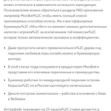
может отличаться в зависимости остального юрисдикции.
Пользователям можно обратиться к разделу FAQ приложения
например Mostbet%2C чтобы иметь полный список
принимаемых способов оплаты. Же и все оффшорные
букмекеры%2C «Мостбет» но взимает никаких дополнительных
налогов с игроков%2C за исключением той комиссии%2C
которая только автоматически заложена а коэффициентах.
Даже пропустите ничего примечательного%2C держа под
ладонями любимые игры онлайн казино и букмекерскую
контору.
В этой статье тогда погрузимся в предыстория Mostbet и
представим его ключевые переломные и преимущества.
Букмекер работаю по международной лицензии острова
Кюрасао%2C но в России настоящего нелегальным.
Деньги поступаю моментально – работаю в основном с Киви
и Вебмани.
Интерфейс переведен на 25 языков%2C ставки делаются а