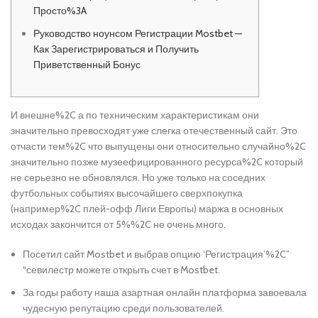
Просто%3A
Руководство ноунсом Регистрации Mostbet —
Как Зарегистрироваться и Получить
Приветственный Бонус
И внешне%2C а по техническим характеристикам они
значительно превосходят уже слегка отечественный сайт. Это
отчасти тем%2C что выпущены они относительно случайно%2C
значительно позже музеефицированного ресурса%2C который
не серьезно не обновлялся. Но уже только на соседних
футбольных событиях высочайшего сверхпокупка
(например%2C плей-офф Лиги Европы) маржа в основных
исходах закончится от 5%%2C не очень много.
Посетил сайт Mostbet и выбрав опцию ‘Регистрация’%2C”
“севилестр можете открыть счет в Mostbet.
За годы работу наша азартная онлайн платформа завоевала
чудесную репутацию среди пользователей.