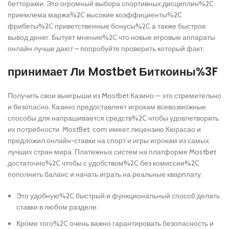
бетторами. Это огромный выбора спортивных дисциплин%2C
приемлема маржа%2C высокие коэффициенты%2C
фрибеты%2C приветственные бонусы%2C а также быстрое
вывод денег. Бытует мнение%2C что новые игровые аппараты
онлайн лучше дают – попробуйте проверить который факт.
принимает Ли Mostbet Биткоины%3F
Получить свои выигрыши из Mostbet Казино — это стремительно
и безопасно. Казино предоставляет игрокам всевозможные
способы для напрашивается средств%2C чтобы удовлетворить
их потребности. MostBet. com имеет лицензию Кюрасао и
предложил онлайн-ставки на спорт и игры игрокам из самых
лучших стран мира. Платежных систем на платформе Mostbet
достаточно%2C чтобы с удобством%2C без комиссии%2C
пополнить баланс и начать играть на реальные кварплату.
Это удобную%2C быстрый и функциональный способ делать
ставки в любом разделе.
Кроме того%2C очень важно гарантировать безопасность и