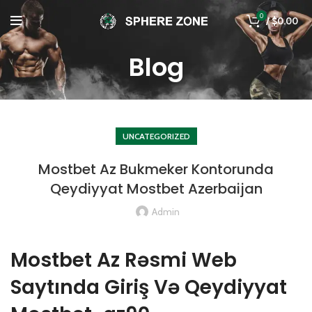
0
/
$
0.00
Blog
UNCATEGORIZED
Mostbet Az Bukmeker Kontorunda
Qeydiyyat Mostbet Azerbaijan
Admin
Mostbet Az Rəsmi Web
Saytında Giriş Və Qeydiyyat