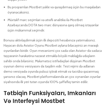
Bu proqramları Mostbet yukle və quraşdırmaq üçün bu məqalədən
öyrənəcəksiniz.
Müxtəlif mərc seçimləri və ətraflı analitika ilə Mostbet
Azərbaycanda DOTA two mərc dünyasına qərq olmaq istəyənlər
üçün mükəmməl seçimdir.
Bonusu aktivləşdirmək üçün ilk depoziti hesabınıza yatırmalısınız.
Həyəcan dolu Aviator Oyunu Mostbet əylənə biləcəyiniz ən maraqlı
oyunlardan biridir. Oyun mexanizmi çox sadə olan Aviator-da sadəcə
təyyarənin hərəkətinə nəzarət etməklə böyük məbləğdə uduşların
sahibi onda bilərsiniz. Məlumatsız istifadəçiləri düşünən Mostbet
oyunun demo versiyasını da təqdim edir. Test rejimi də adlanan
demo versiyada oyunda pulsuz iştirak etmək və təcrübə qazanmaq
şansınız olacaq. Mostbet platformalarında ən çox oynanılan oyunlar
siyahısında ilk yeri tutan oyunda 100% şəffaflıq təmin edilir.
Tətbiqin Funksiyaları, Imkanları
Və Interfeysi Mostbet