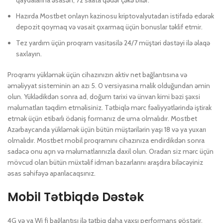
qaydalarına əsasən, 72 saata qədər çəkə bilər.
Hazırda Mostbet onlayn kazinosu kriptovalyutadan istifadə edərək
depozit qoymaq və vəsait çıxarmaq üçün bonuslar təklif etmir.
Tez yardım üçün proqram vasitəsilə 24/7 müştəri dəstəyi ilə əlaqə
saxlayın.
Proqramı yükləmək üçün cihazınızın aktiv net bağlantısına və
əməliyyat sisteminin ən azı 5. 0 versiyasına malik olduğundan əmin
olun. Yüklədikdən sonra ad, doğum tarixi və ünvan kimi bəzi şəxsi
məlumatları təqdim etməlisiniz. Tətbiqlə mərc fəaliyyətlərində iştirak
etmək üçün etibarlı ödəniş formanız de uma olmalıdır. Mostbet
Azərbaycanda yükləmək üçün bütün müştərilərin yaşı 18 və ya yuxarı
olmalıdır. Mostbet mobil proqramını cihazınıza endirdikdən sonra
sadəcə onu açın və məlumatlarınızla daxil olun. Oradan siz mərc üçün
mövcud olan bütün müxtəlif idman bazarlarını araşdıra biləcəyiniz
əsas səhifəyə aparılacaqsınız.
Mobil Tətbiqdə Dəstək
4G və ya Wi fi bağlantısı ilə tətbiq daha yaxşı performans göstərir,