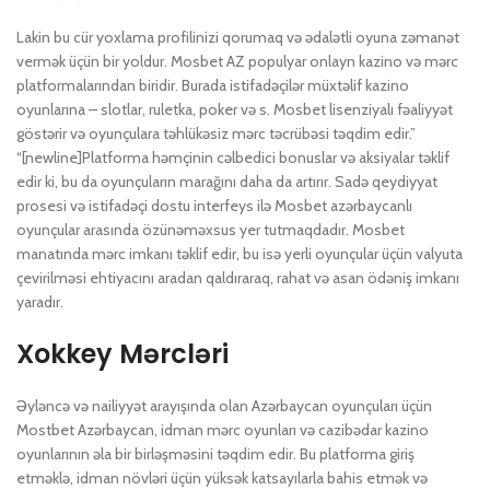
Lakin bu cür yoxlama profilinizi qorumaq və ədalətli oyuna zəmanət
vermək üçün bir yoldur. Mosbet AZ populyar onlayn kazino və mərc
platformalarından biridir. Burada istifadəçilər müxtəlif kazino
oyunlarına – slotlar, ruletka, poker və s. Mosbet lisenziyalı fəaliyyət
göstərir və oyunçulara təhlükəsiz mərc təcrübəsi təqdim edir.”
“[newline]Platforma həmçinin cəlbedici bonuslar və aksiyalar təklif
edir ki, bu da oyunçuların marağını daha da artırır. Sadə qeydiyyat
prosesi və istifadəçi dostu interfeys ilə Mosbet azərbaycanlı
oyunçular arasında özünəməxsus yer tutmaqdadır. Mosbet
manatında mərc imkanı təklif edir, bu isə yerli oyunçular üçün valyuta
çevirilməsi ehtiyacını aradan qaldıraraq, rahat və asan ödəniş imkanı
yaradır.
Xokkey Mərcləri
Əyləncə və nailiyyət arayışında olan Azərbaycan oyunçuları üçün
Mostbet Azərbaycan, idman mərc oyunları və cazibədar kazino
oyunlarının əla bir birləşməsini təqdim edir. Bu platforma giriş
etməklə, idman növləri üçün yüksək katsayılarla bahis etmək və