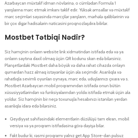
Azərbaycan müxtəlif idman növlərinə, o cümlədən Formula 1
yarışlarına mərc etmək imkanı təklif edir. Yüksək əmsallar və müxtəlif
mərc seçimləri sayəsində mərcçilər yarışların, mərhələ qaliblərinin və
bir çox digər hadisələrin nəticəsini proqnozlaşdıra bilirlər.
Mostbet Tətbiqi Nədir?
Siz həmçinin onların website link xidmətindən istifadə edə və ya
onların saytına daxil olmaq üçün QR kodunu skan edə bilərsiniz.
Planşetlərdəki Mostbet daha böyük və daha rahat cihazda onlayn
qumardan həzz almaq istəyənlər üçün əla seçimdir. Asanlıqla və
rahatlıqla sevimli oyunları oynaya, mərc edə, uduşlarınızı çıxara və s.
Mostbet Azərbaycan mobil proqramından istifadə onun bütün
xüsusiyyətlərindən və funksiyalarından yolda istifadə etmək üçün əla
yoldur. Siz həmçinin bir neçə toxunuşla hesabınızı istənilən yerdən
asanlıqla idarə edə bilərsiniz.
Qeydiyyat səhifəsindəki elementlərin düzülüşü tam ekran, mobil
versiya və ya proqram istifadəsinə görə dəyişə bilər.
Fakt budur ki, rəsmi proqramı yalnız get App Store-dan pulsuz