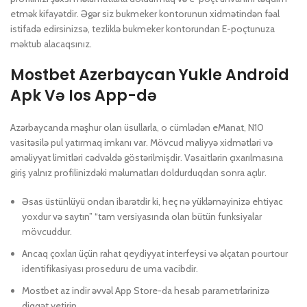
etmək kifayətdir. Əgər siz bukmeker kontorunun xidmətindən fəal
istifadə edirsinizsə, tezliklə bukmeker kontorundan E-poçtunuza
məktub alacaqsınız.
Mostbet Azerbaycan Yukle Android
Apk Və Ios App-də
Azərbaycanda məşhur olan üsullarla, o cümlədən eManat, N10
vasitəsilə pul yatırmaq imkanı var. Mövcud maliyyə xidmətləri və
əməliyyat limitləri cədvəldə göstərilmişdir. Vəsaitlərin çıxarılmasına
giriş yalnız profilinizdəki məlumatları doldurduqdan sonra açılır.
Əsas üstünlüyü ondan ibarətdir ki, heç nə yükləməyinizə ehtiyac
yoxdur və saytın” “tam versiyasında olan bütün funksiyalar
mövcuddur.
Ancaq çoxları üçün rahat qeydiyyat interfeysi və əlçatan pourtour
identifikasiyası proseduru de uma vacibdir.
Mostbet az indir əvvəl App Store-da hesab parametrlərinizə
diqqət yetirin.