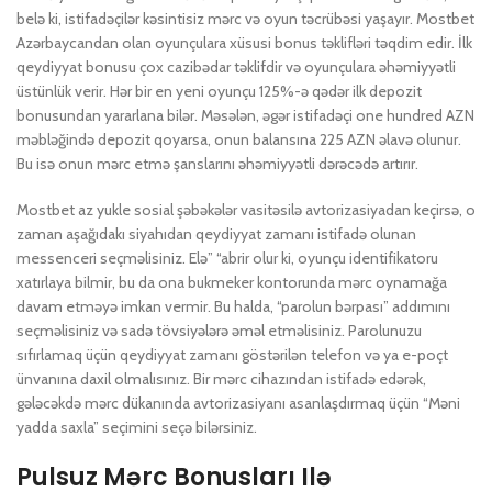
belə ki, istifadəçilər kəsintisiz mərc və oyun təcrübəsi yaşayır. Mostbet
Azərbaycandan olan oyunçulara xüsusi bonus təklifləri təqdim edir. İlk
qeydiyyat bonusu çox cazibədar təklifdir və oyunçulara əhəmiyyətli
üstünlük verir. Hər bir en yeni oyunçu 125%-ə qədər ilk depozit
bonusundan yararlana bilər. Məsələn, əgər istifadəçi one hundred AZN
məbləğində depozit qoyarsa, onun balansına 225 AZN əlavə olunur.
Bu isə onun mərc etmə şanslarını əhəmiyyətli dərəcədə artırır.
Mostbet az yukle sosial şəbəkələr vasitəsilə avtorizasiyadan keçirsə, o
zaman aşağıdakı siyahıdan qeydiyyat zamanı istifadə olunan
messenceri seçməlisiniz. Elə” “abrir olur ki, oyunçu identifikatoru
xatırlaya bilmir, bu da ona bukmeker kontorunda mərc oynamağa
davam etməyə imkan vermir. Bu halda, “parolun bərpası” addımını
seçməlisiniz və sadə tövsiyələrə əməl etməlisiniz. Parolunuzu
sıfırlamaq üçün qeydiyyat zamanı göstərilən telefon və ya e-poçt
ünvanına daxil olmalısınız. Bir mərc cihazından istifadə edərək,
gələcəkdə mərc dükanında avtorizasiyanı asanlaşdırmaq üçün “Məni
yadda saxla” seçimini seçə bilərsiniz.
Pulsuz Mərc Bonusları Ilə