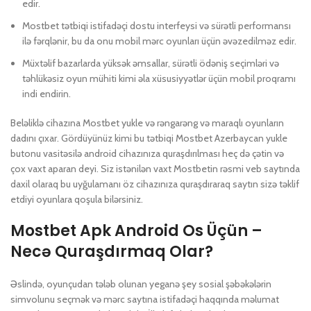
edir.
Mostbet tətbiqi istifadəçi dostu interfeysi və sürətli performansı
ilə fərqlənir, bu da onu mobil mərc oyunları üçün əvəzedilməz edir.
Müxtəlif bazarlarda yüksək əmsallar, sürətli ödəniş seçimləri və
təhlükəsiz oyun mühiti kimi əla xüsusiyyətlər üçün mobil proqramı
indi endirin.
Beləliklə cihazına Mostbet yukle və rəngarəng və maraqlı oyunların
dadını çıxar. Gördüyünüz kimi bu tətbiqi Mostbet Azerbaycan yukle
butonu vasitəsilə android cihazınıza quraşdırılması heç də çətin və
çox vaxt aparan deyi. Siz istənilən vaxt Mostbetin rəsmi veb saytında
daxil olaraq bu uyğulamanı öz cihazınıza quraşdıraraq saytın sizə təklif
etdiyi oyunlara qoşula bilərsiniz.
Mostbet Apk Android Os Üçün –
Necə Quraşdırmaq Olar?
Əslində, oyunçudan tələb olunan yeganə şey sosial şəbəkələrin
simvolunu seçmək və mərc saytına istifadəçi haqqında məlumat