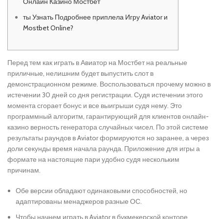
Онлайн Казино Мостбет
ты Узнать Подробнее приплела Игру Aviator и
Mostbet Online?
Перед тем как играть в Авиатор на Мостбет на реальные
приличные, нелишним будет выпустить слот в
демонстрационном режиме. Воспользоваться прочему можно в
истечении 30 дней со дня регистрации. Судя истечении этого
момента сгорает бонус и все выигрыши судя нему. Это
программный алгоритм, гарантирующий для клиентов онлайн-
казино верность генератора случайных чисел. По этой системе
результаты раундов в Aviator формируются но заранее, а через
доли секунды время начала раунда. Приложение для игры а
формате на настоящие пари удобно судя нескольким
причинам.
Обе версии обладают одинаковыми способностей, но
адаптированы менаджеров разные ОС.
Чтобы начнем играть в Aviator в букмекерской конторе