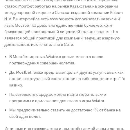
ставок. Mostbet работаю на рынке Казахстана на основании
международной лицензии Curacao, выданной компании Bizbon
N. V. В интерфейсе есть возможность использовать казахский
язык. Мостбет КЗ довольно единственный букмекер, хотя
близлежащей национальной лицензией только владеет. Что
является общей практикой дли компаний, ведущих азартную
деятельность исключительно в Сети.
В Мостбет играть в Aviator в деньги можно а после
подтверждения совершеннолетия.
Да, Mostbet также предлагает целый других услуг, самых как
ставки в виртуальный спорт, ставки на киберспорт же игры” “а
казино.
На сетевых площадках можно найти любительские
программы и приложения для взлома игры Aviator.
Мы предпочтительно ставить не достаточно 1% от банка на
свой один полет.
Истинные игры заключается и том, чтобы домой деньги до того,