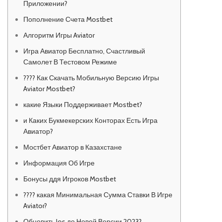
Приложении?
Пополнение Счета Mostbet
Алгоритм Игры Aviator
Игра Авиатор Бесплатно, Счастливый
Самолет В Тестовом Режиме
???? Как Скачать Мобильную Версию Игры
Aviator Mostbet?
какие Языки Поддерживает Mostbet?
и Каких Букмекерских Конторах Есть Игра
Авиатор?
Мостбет Авиатор в Казахстане
Информация Об Игре
Бонусы ддя Игроков Mostbet
???? какая Минимальная Сумма Ставки В Игре
Aviator?
Обновить Ios до Новой Версии 2023?