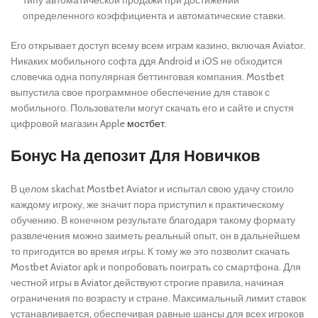
типу автоматической продажи при достижении
определенного коэффициента и автоматические ставки.
Его открывает доступ всему всем играм казино, включая Aviator.
Никаких мобильного софта ддя Android и iOS не обходится
словечка одна популярная беттинговая компания. Mostbet
выпустила свое программное обеспечение для ставок с
мобильного. Пользователи могут скачать его и сайте и спустя
цифровой магазин Apple
мостбет
.
Бонус На депозит Для Новичков
В целом skachat Mostbet Aviator и испытал свою удачу стоило
каждому игроку, же значит пора приступил к практическому
обучению. В конечном результате благодаря такому формату
развлечения можно заиметь реальный опыт, он в дальнейшем
то пригодится во время игры. К тому же это позволит скачать
Mostbet Aviator apk и попробовать поиграть со смартфона. Для
честной игры в Aviator действуют строгие правила, начиная
ограничения по возрасту и стране. Максимальный лимит ставок
устанавливается, обеспечивая равные шансы для всех игроков