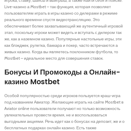
игрока, ставку, шансы и выигрыш, а также найти себя и поиске.
Live-казино а Mostbet – так функция, которая позволяет
пользователям играть в игры казино со дилерами в режиме
реального времени спустя видеотрансляцию. Это
обеспечивает более захватывающий же аутентичный игровой
этап, поскольку игроки может видеть и вступать с дилером так
же, как а наземном казино. Популярные настольные игры, эти
как блэкджек, рулетка, баккара и покер, часто встречаются а
живых казино. Когда вы являетесь поклонником футбола, то
Mostbet – идеальное место для совершения ставок.
Бонусы И Промокоды а Онлайн-
казино Mostbet
Особой популярностью среди игроков пользуется краш-игра
под названием Авиатор. Желающие играть на сайте Mostbet в
Aviator online пользователи получают но только возможность
увлекательных провести время, не и воспользоваться
выгодными акциями. Речь идет как о бонусах на депозит, же и о
бесплатных подарках онлайн казино. Есть также