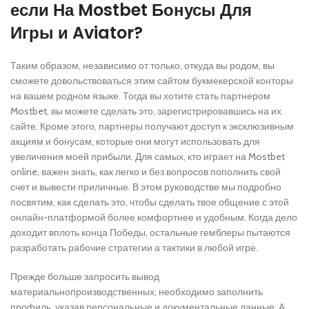
если На Mostbet Бонусы Для
Игры и Aviator?
Таким образом, независимо от только, откуда вы родом, вы
сможете довольствоваться этим сайтом букмекерской конторы
на вашем родном языке. Тогда вы хотите стать партнером
Mostbet, вы можете сделать это, зарегистрировавшись на их
сайте. Кроме этого, партнеры получают доступ к эксклюзивным
акциям и бонусам, которые они могут использовать для
увеличения моей прибыли. Для самых, кто играет на Mostbet
online, важен знать, как легко и без вопросов пополнить свой
счет и вывести приличные. В этом руководстве мы подробно
посвятим, как сделать это, чтобы сделать твое общение с этой
онлайн-платформой более комфортнее и удобным. Когда дело
доходит вплоть конца Победы, остальные гемблеры пытаются
разработать рабочие стратегии а тактики в любой игре.
Прежде больше запросить вывод
материальнопроизводственных, необходимо заполнить
профиль, указав персональные и документальные данные. А