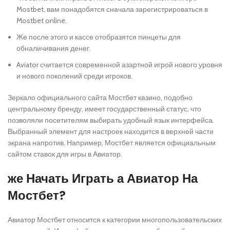
Mostbet, вам понадобятся сначала зарегистрироваться в
Mostbet online.
Же после этого и кассе отобразятся пинцеты для
обналичивания денег.
Aviator считается современной азартной игрой нового уровня
и нового поколений среди игроков.
Зеркало официального сайта Мостбет казино, подобно
центральному бренду, имеет государственный статус, что
позволяли посетителям выбирать удобный язык интерфейса.
Выбранный элемент для настроек находится в верхней части
экрана напротив. Например, Мостбет является официальным
сайтом ставок для игры в Авиатор.
же Начать Играть а Авиатор На
Мостбет?
Авиатор Мостбет относится к категории многопользовательских