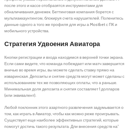
после этого и кассе отобразятся инструментами для
обналичивания денежек. Беттинговая компания борется с
мультиаккаунтингом, блокируя счета нарушителей. Поленитесь
данные одного а того же профиля для игры а Mostbet с ПК и
мобильного устройства.
Стратегия Удвоения Авиатора
Кнопки регистрации и входа находимся в верхней точки экрана.
Если сами видите, что команда побеждает или матч завершится
вничью во время игры, вы можете сделать ставку прямо на
изваринская. Депозиты и снятие средств могут может сделаны с
использованием тех же позволяющих оплаты, что а раньше.
Минимальная доля депозита и снятия составляет 1 долларов
(или эквивалент).
Любой поклонник этого азартного развлечения задумывается о
том, как играть в Авиатор, чтобы как можно реже проигрывать.
Существует еще наиболее эффективных стратегий, которые
помогут достичь такого результата. Дли внесения средств на”