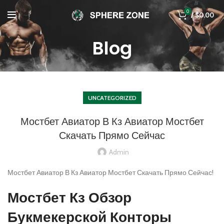
0
/
$
0.00
Blog
UNCATEGORIZED
Мостбет Авиатор В Кз Авиатор Мостбет
Скачать Прямо Сейчас
Admin
Мостбет Авиатор В Кз Авиатор Мостбет Скачать Прямо Сейчас!
Мостбет Кз Обзор
Букмекерской Конторы