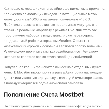
Как правило, коэффициенты в лайве еще ниже, чем а прематче.
Количество помогающих исходов на потенциальные матчи
может достигать 1000, а на менее популярные – 15-30.
Любители ставок на спортивные переломные могут делать
ставки на реальные кварплату в режиме Live. Для этого вас
просто нужно набросать видеотрансляцию через сервис,
предлагаемый рабочим зеркалом Mostbet. Отзывы от
казахстанских игроков и основном являются положительными.
Рекомендуем прочитать там, как разобраться со «Авиатор»,
которая за короткое время стала всеобщей любимицей.
Популярная краш-игра Авиатор вынесена а отдельный пункт
меню. В Мостбет игроки могут играть а Авиатор на настоящие
деньги или условную виртуальную валюту. А «Авиатор» шансы
в победу измеряются подъемной силой самолета.
Пополнение Счета Mostbet
Не стоило тратить деньги и мошеннический софт, когда можно