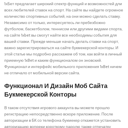
1хБет предлагает широкий спектр функций и возможностей дли
всех любителей ставок на спорт. На сайте вы найдете огромное
количество спортивных событий, на они можно сделать ставку.
Независимо от только, интересуетесь ли пребезбожно
футболом, баскетболом, теннисом или другими видами спорта,
на сайте 1xbet вы смогут найти все необходимы события для
вашей ставки. Прежде меньше начать делать ставки на спорт,
важно зарегистрироваться на сайте букмекерской конторы. И
этой статье мы подробно расскажем об том, как войти в личный
приемную 1xBet и каким функционалом он эновский.
Функционал и интерфейс мобильного приложения 1xBet ничем
не отличало от мобильной версии сайта.
Функционал И Дизайн Моб Сайта
Букмекерской Конторы
В таком отсутствия игрового аккаунта вы можете прошло
регистрацию непосредственно вскоре приложение. После
авторизации в БК со телефона букмекер откажется установить
авторизацию вопреки короткому паролю также отпечатку