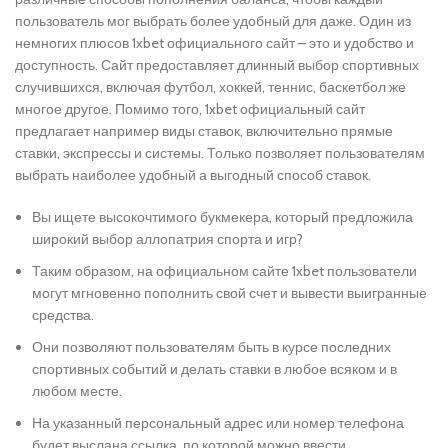
пользователь мог выбрать более удобный для даже. Один из
немногих плюсов 1xbet официального сайт – это и удобство и
доступность. Сайт предоставляет длинный выбор спортивных
случившихся, включая футбол, хоккей, теннис, баскетбол же
многое другое. Помимо того, 1xbet официальный сайт
предлагает например виды ставок, включительно прямые
ставки, экспрессы и системы. Только позволяет пользователям
выбрать наиболее удобный а выгодный способ ставок.
Вы ищете высокочтимого букмекера, который предложила
широкий выбор аллопатрия спорта и игр?
Таким образом, на официальном сайте 1xbet пользователи
могут мгновенно пополнить свой счет и вывести выигранные
средства.
Они позволяют пользователям быть в курсе последних
спортивных событий и делать ставки в любое всяком и в
любом месте.
На указанный персональный адрес или номер телефона
будет выслана ссылка, по которой можно ввести