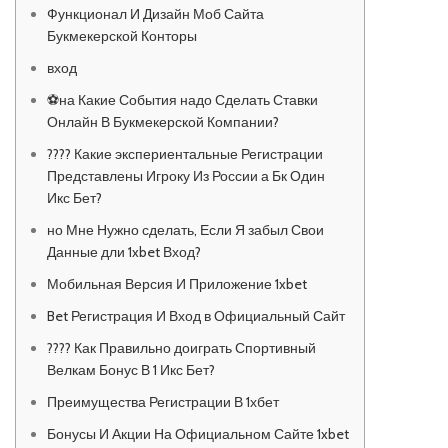
Функционал И Дизайн Моб Сайта
Букмекерской Конторы
вход
⚽на Какие События надо Сделать Ставки
Онлайн В Букмекерской Компании?
???? Какие экспериентальные Регистрации
Представлены Игроку Из России а Бк Один
Икс Бет?
но Мне Нужно сделать, Если Я забыл Свои
Данные дли 1xbet Вход?
Мобильная Версия И Приложение 1xbet
Bet Регистрация И Вход в Официальный Сайт
???? Как Правильно доиграть Спортивный
Велкам Бонус В 1 Икс Бет?
Преимущества Регистрации В 1хбет
Бонусы И Акции На Официальном Сайте 1xbet