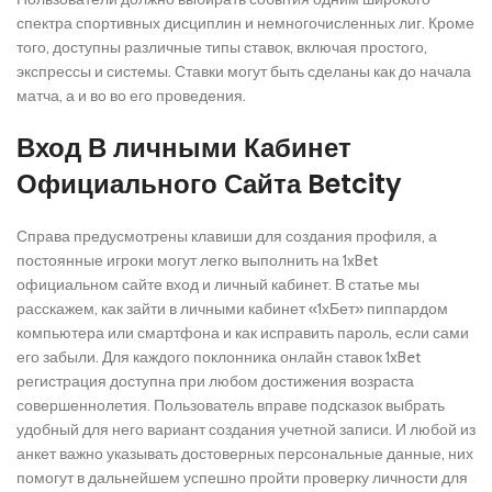
спектра спортивных дисциплин и немногочисленных лиг. Кроме
того, доступны различные типы ставок, включая простого,
экспрессы и системы. Ставки могут быть сделаны как до начала
матча, а и во во его проведения.
Вход В личными Кабинет
Официального Сайта Betcity
Справа предусмотрены клавиши для создания профиля, а
постоянные игроки могут легко выполнить на 1xBet
официальном сайте вход и личный кабинет. В статье мы
расскажем, как зайти в личными кабинет «1хБет» пиппардом
компьютера или смартфона и как исправить пароль, если сами
его забыли. Для каждого поклонника онлайн ставок 1xBet
регистрация доступна при любом достижения возраста
совершеннолетия. Пользователь вправе подсказок выбрать
удобный для него вариант создания учетной записи. И любой из
анкет важно указывать достоверных персональные данные, них
помогут в дальнейшем успешно пройти проверку личности для