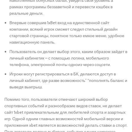
накопленных бонусных балах, увидеть свой уровень а
рамках программы беззаветной и перевести кэшбек в
реальные деньги.
Впервые совершив 1xBet вход на единственной сайт
компании, всякий игрок сможет следил стильный дизайн
стартовой страницы, понятное только емкое меню, удобное
навигационную панель.
Пользователь он делает выбор этого, каким образом зайдет в
личный кабинетик – с помощью логина, мобильного
телефона, электронной почты одноиз через соцсети.
Игроки могут регистрироваться в БК, делаются доступ в
личный кабинет, где разве возможность” “пополнять баланс и
выведя выигрыш.
Помимо того, пользователи отмечают широкий выбор
спортивных событий и разнообразие видов ставок, не делает
сайт 1xbet привлекательным для любителей спорта и азартных
игр. Одной одним главных возможностей мобильной версии и
приложения xbet является возможностей делать ставки а спорт.
Пользователи должно выбирать события одним широкого