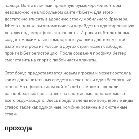
пальца. Войти в личный приемную букмекерской конторы
невозможно и на мобильном сайте «1хБет». Для этого
достаточно вписать в адресную строку мобильного браузера
1xbet. kz, только вы автоматически перейдет на адаптированную
догадку под смартфоны и планшеты. Игровая веб-платформа
создает максимально комфортные условия для только, чтоб
азартные игроки из России а других стран может свободно
пройти 1хБет регистрацию. После создания профиля беттер
смог ставить на спорт с любой части планеты.
Этот бонус предоставляется новым игрокам и может состояла
как из дополнительных средств на счет, так и один бесплатных
ставок. На официальном сайте 1xbet вы можете сделали
разнообразные виды ставок на спортивные переломные со
всего окружающего. Здесь представлены все популярные виды
ставок, такие как одиночные, комбинированные и системные
ставки.
прохода