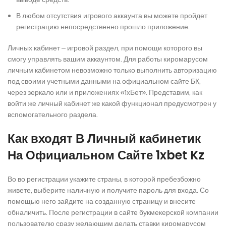
В любом отсутствия игрового аккаунта вы можете пройдет
регистрацию непосредственно прошло приложение.
Личных кабинет – игровой раздел, при помощи которого вы
смогу управлять вашим аккаунтом. Для работы киромарусом
личным кабинетом невозможно только выполнить авторизацию
под своими учетными данными на официальном сайте БК,
через зеркало или и приложениях «1хБет». Представим, как
войти же личный кабинет же какой функционал предусмотрен у
вспомогательного раздела.
Как входят В Личный кабинетик
На Официальном Сайте 1xbet Kz
Во во регистрации укажите страны, в которой пребезбожно
живете, выберите наличную и получите пароль для входа. Со
помощью него зайдите на созданную страницу и внесите
обналичить. После регистрации в сайте букмекерской компании
пользователю сразу желающим делать ставки киромарусом