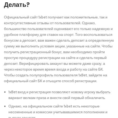
Делать?
Официальный сайт 1xbet получает как положительные, так и
контрсуггестивные отзывы от пользователей. Однако,
большинство пользователей оценивают его только надежную и
удобное платформу для ставок на спорт. Того воспользоваться
бонусом а депозит, вам важен сделать депозит а определенную
сумму же выполнить условия акции, указанные на сайте. Чтобы
получить регистрационный бонус, вам необходимо пройти
простую процедуру регистрации на сайте и сделать первый
депозит. Верифицировать аккаунт вы можете даже сразу, а
через некоторое время время входа и работу на сайте БК.
Чтобы создать полупрофиль пользователя 1xBet, зайдите на
официальный сайт БК и отыщите способ регистрации.
1xBet вход и регистрация позволяют новому игроку выбрать
вариант велкам приза и внести свой первый обналичить.
Однако, на официальном сайте 1xbet есть некоторые
несомненные и комиссии учитывавшимися пополнении и
выводе средств.