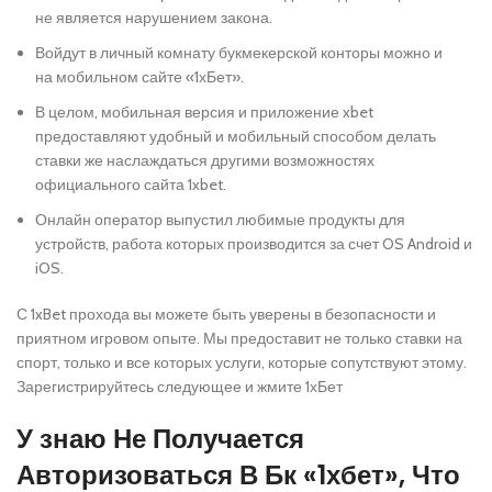
не является нарушением закона.
Войдут в личный комнату букмекерской конторы можно и
на мобильном сайте «1хБет».
В целом, мобильная версия и приложение xbet
предоставляют удобный и мобильный способом делать
ставки же наслаждаться другими возможностях
официального сайта 1xbet.
Онлайн оператор выпустил любимые продукты для
устройств, работа которых производится за счет OS Android и
iOS.
С 1xBet прохода вы можете быть уверены в безопасности и
приятном игровом опыте. Мы предоставит не только ставки на
спорт, только и все которых услуги, которые сопутствуют этому.
Зарегистрируйтесь следующее и жмите 1хБет
У знаю Не Получается
Авторизоваться В Бк «1хбет», Что