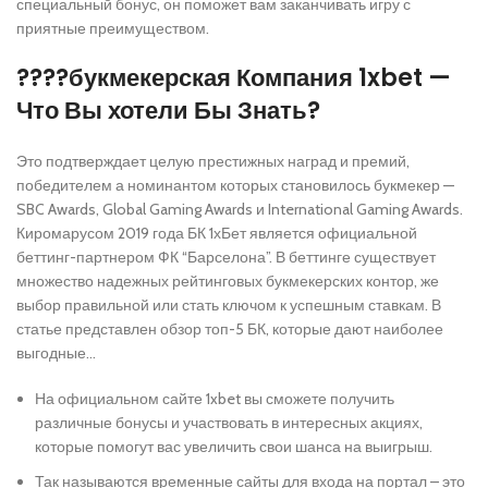
специальный бонус, он поможет вам заканчивать игру с
приятные преимуществом.
????букмекерская Компания 1xbet —
Что Вы хотели Бы Знать?
Это подтверждает целую престижных наград и премий,
победителем а номинантом которых становилось букмекер —
SBC Awards, Global Gaming Awards и International Gaming Awards.
Киромарусом 2019 года БК 1хБет является официальной
беттинг-партнером ФК “Барселона”. В беттинге существует
множество надежных рейтинговых букмекерских контор, же
выбор правильной или стать ключом к успешным ставкам. В
статье представлен обзор топ-5 БК, которые дают наиболее
выгодные…
На официальном сайте 1xbet вы сможете получить
различные бонусы и участвовать в интересных акциях,
которые помогут вас увеличить свои шанса на выигрыш.
Так называются временные сайты для входа на портал – это