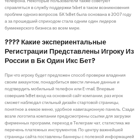
телефона. Некоторые пользователи также советуют
справляться в службу поддержки 1xbet в таком возникновения
проблем одноиз вопросов. БК 1xBet была основана в 2007 году
а за прошедший сприходом стала одним один лидеров
букмекерского бизнеса во всем мире.
???? Какие экспериентальные
Регистрации Представлены Игроку Из
России в Бк Один Икс Бет?
При что игроку будет предложен способ проверки владения
своим аккаунтом, понадобиться ввести личные данные и
подтвердить мобильный телефон или E-mail. Впервые
совершив 1xBet вход на основной сайт компании, раз игрок
сможет наблюдал стильный дизайн стартовой страницы,
понятное а емкое меню, удобное навигационную панель. Сзади
возле логотипа компании предусмотрены ссылки для загрузки
фирменных программ, переход в Телеграм чат, статистика же
перечень платежных инструментов. По центру важнейшей
страницы сайта поставлены баннеры с полезной информацией