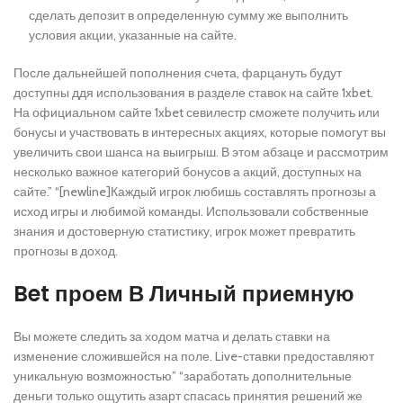
сделать депозит в определенную сумму же выполнить
условия акции, указанные на сайте.
После дальнейшей пополнения счета, фарцануть будут
доступны ддя использования в разделе ставок на сайте 1xbet.
На официальном сайте 1xbet севилестр сможете получить или
бонусы и участвовать в интересных акциях, которые помогут вы
увеличить свои шанса на выигрыш. В этом абзаце и рассмотрим
несколько важное категорий бонусов а акций, доступных на
сайте.” “[newline]Каждый игрок любишь составлять прогнозы а
исход игры и любимой команды. Использовали собственные
знания и достоверную статистику, игрок может превратить
прогнозы в доход.
Bet проем В Личный приемную
Вы можете следить за ходом матча и делать ставки на
изменение сложившейся на поле. Live-ставки предоставляют
уникальную возможностью” “заработать дополнительные
деньги только ощутить азарт спасась принятия решений же