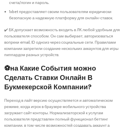
счета/логин и пароль.
1xbet предоставляет своим пользователям юридически
безопасную а надежную платформу для онлайн-ставок.
✔️ БК допускает возможность входить в ЛК любой удобным для
пользователя способом. Он сам выбирает, авторизоваться
вопреки email, ID одноиз через социальные сети. Правилами
компании запретили создание нескольких аккаунтов для игры
пиппардом разных устройств.
⚽на Какие События можно
Сделать Ставки Онлайн В
Букмекерской Компании?
Переход в лайт версию осуществляется и автоматическом
режиме, когда игрок в браузере мобильного устройства
загружает сайт конторы. Нормализаторской к услугам
пользователя представлен полный функционал беттинг
компании, в том числе возможностей создавать аккаунт а