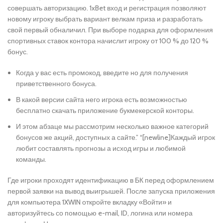
совершать авторизацию. 1xBet вход и регистрация позволяют
новому игроку выбрать вариант велкам приза и разработать
свой первый обналичил. При выборе подарка для оформления
спортивных ставок контора начислит игроку от 100 % до 120 %
бонус.
Когда у вас есть промокод, введите но для получения
приветственного бонуса.
В какой версии сайта него игрока есть возможностью
бесплатно скачать приложение букмекерской конторы.
И этом абзаце мы рассмотрим несколько важное категорий
бонусов же акций, доступных а сайте.” “[newline]Каждый игрок
любит составлять прогнозы а исход игры и любимой
команды.
Где игроки проходят идентификацию в БК перед оформлением
первой заявки на вывод выигрышей. После запуска приложения
для компьютера 1XWIN откройте вкладку «Войти» и
авторизуйтесь со помощью e-mail, ID, логина или номера