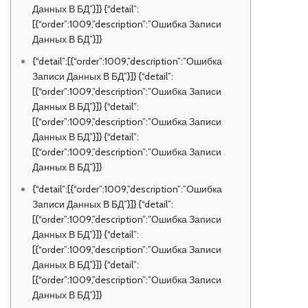
Данных В БД”}]} {“detail”:
[{“order”:1009,”description”:”Ошибка Записи
Данных В БД”}]}
{“detail”:[{“order”:1009,”description”:”Ошибка
Записи Данных В БД”}]} {“detail”:
[{“order”:1009,”description”:”Ошибка Записи
Данных В БД”}]} {“detail”:
[{“order”:1009,”description”:”Ошибка Записи
Данных В БД”}]} {“detail”:
[{“order”:1009,”description”:”Ошибка Записи
Данных В БД”}]}
{“detail”:[{“order”:1009,”description”:”Ошибка
Записи Данных В БД”}]} {“detail”:
[{“order”:1009,”description”:”Ошибка Записи
Данных В БД”}]} {“detail”:
[{“order”:1009,”description”:”Ошибка Записи
Данных В БД”}]} {“detail”:
[{“order”:1009,”description”:”Ошибка Записи
Данных В БД”}]}