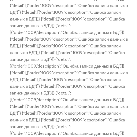
{“detail”:[{“order”:1009,”description”:”Ошибка записи данных в
БД”}]} {“detail”:[{“order”:1009,”description”:”Ошибка записи
данных в БД”}]} {“detail”:[{“order”:1009,”description”:”Ошибка
записи данных в БД”}]} {“detail”:
[{“order”:1009,”description”:”Ошибка записи данных в БД”}]}
{“detail”:[{“order”:1009,”description”:”Ошибка записи данных в
БД”}]} {“detail”:[{“order”:1009,”description”:”Ошибка записи
данных в БД”}]} {“detail”:[{“order”:1009,”description”:”Ошибка
записи данных в БД”}]} {“detail”:
[{“order”:1009,”description”:”Ошибка записи данных в БД”}]}
{“detail”:[{“order”:1009,”description”:”Ошибка записи данных в
БД”}]} {“detail”:[{“order”:1009,”description”:”Ошибка записи
данных в БД”}]} {“detail”:[{“order”:1009,”description”:”Ошибка
записи данных в БД”}]} {“detail”:
[{“order”:1009,”description”:”Ошибка записи данных в БД”}]}
{“detail”:[{“order”:1009,”description”:”Ошибка записи данных в
БД”}]} {“detail”:[{“order”:1009,”description”:”Ошибка записи
данных в БД”}]} {“detail”:[{“order”:1009,”description”:”Ошибка
записи данных в БД”}]} {“detail”:
[{“order”:1009,”description”:”Ошибка записи данных в БД”}]}