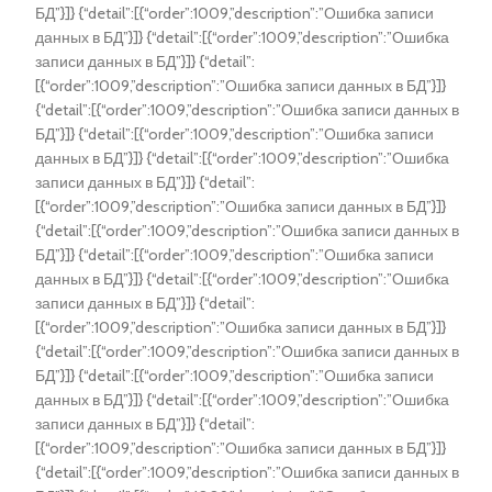
БД”}]} {“detail”:[{“order”:1009,”description”:”Ошибка записи
данных в БД”}]} {“detail”:[{“order”:1009,”description”:”Ошибка
записи данных в БД”}]} {“detail”:
[{“order”:1009,”description”:”Ошибка записи данных в БД”}]}
{“detail”:[{“order”:1009,”description”:”Ошибка записи данных в
БД”}]} {“detail”:[{“order”:1009,”description”:”Ошибка записи
данных в БД”}]} {“detail”:[{“order”:1009,”description”:”Ошибка
записи данных в БД”}]} {“detail”:
[{“order”:1009,”description”:”Ошибка записи данных в БД”}]}
{“detail”:[{“order”:1009,”description”:”Ошибка записи данных в
БД”}]} {“detail”:[{“order”:1009,”description”:”Ошибка записи
данных в БД”}]} {“detail”:[{“order”:1009,”description”:”Ошибка
записи данных в БД”}]} {“detail”:
[{“order”:1009,”description”:”Ошибка записи данных в БД”}]}
{“detail”:[{“order”:1009,”description”:”Ошибка записи данных в
БД”}]} {“detail”:[{“order”:1009,”description”:”Ошибка записи
данных в БД”}]} {“detail”:[{“order”:1009,”description”:”Ошибка
записи данных в БД”}]} {“detail”:
[{“order”:1009,”description”:”Ошибка записи данных в БД”}]}
{“detail”:[{“order”:1009,”description”:”Ошибка записи данных в