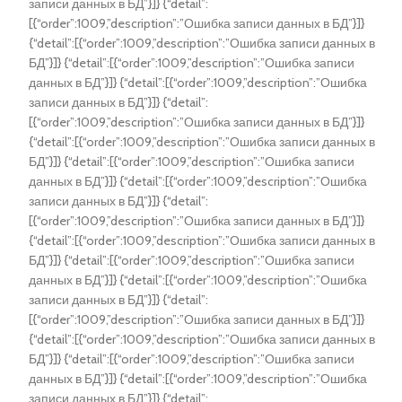
записи данных в БД”}]} {“detail”:
[{“order”:1009,”description”:”Ошибка записи данных в БД”}]}
{“detail”:[{“order”:1009,”description”:”Ошибка записи данных в
БД”}]} {“detail”:[{“order”:1009,”description”:”Ошибка записи
данных в БД”}]} {“detail”:[{“order”:1009,”description”:”Ошибка
записи данных в БД”}]} {“detail”:
[{“order”:1009,”description”:”Ошибка записи данных в БД”}]}
{“detail”:[{“order”:1009,”description”:”Ошибка записи данных в
БД”}]} {“detail”:[{“order”:1009,”description”:”Ошибка записи
данных в БД”}]} {“detail”:[{“order”:1009,”description”:”Ошибка
записи данных в БД”}]} {“detail”:
[{“order”:1009,”description”:”Ошибка записи данных в БД”}]}
{“detail”:[{“order”:1009,”description”:”Ошибка записи данных в
БД”}]} {“detail”:[{“order”:1009,”description”:”Ошибка записи
данных в БД”}]} {“detail”:[{“order”:1009,”description”:”Ошибка
записи данных в БД”}]} {“detail”:
[{“order”:1009,”description”:”Ошибка записи данных в БД”}]}
{“detail”:[{“order”:1009,”description”:”Ошибка записи данных в
БД”}]} {“detail”:[{“order”:1009,”description”:”Ошибка записи
данных в БД”}]} {“detail”:[{“order”:1009,”description”:”Ошибка
записи данных в БД”}]} {“detail”: