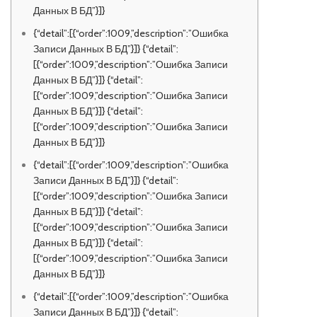
Данных В БД”}]}
{“detail”:[{“order”:1009,”description”:”Ошибка
Записи Данных В БД”}]} {“detail”:
[{“order”:1009,”description”:”Ошибка Записи
Данных В БД”}]} {“detail”:
[{“order”:1009,”description”:”Ошибка Записи
Данных В БД”}]} {“detail”:
[{“order”:1009,”description”:”Ошибка Записи
Данных В БД”}]}
{“detail”:[{“order”:1009,”description”:”Ошибка
Записи Данных В БД”}]} {“detail”:
[{“order”:1009,”description”:”Ошибка Записи
Данных В БД”}]} {“detail”:
[{“order”:1009,”description”:”Ошибка Записи
Данных В БД”}]} {“detail”:
[{“order”:1009,”description”:”Ошибка Записи
Данных В БД”}]}
{“detail”:[{“order”:1009,”description”:”Ошибка
Записи Данных В БД”}]} {“detail”: