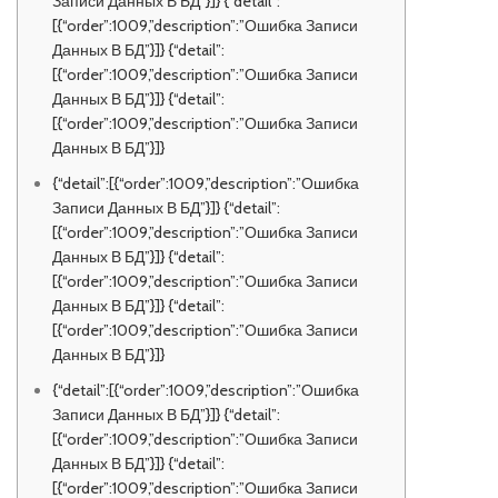
Записи Данных В БД”}]} {“detail”:
[{“order”:1009,”description”:”Ошибка Записи
Данных В БД”}]} {“detail”:
[{“order”:1009,”description”:”Ошибка Записи
Данных В БД”}]} {“detail”:
[{“order”:1009,”description”:”Ошибка Записи
Данных В БД”}]}
{“detail”:[{“order”:1009,”description”:”Ошибка
Записи Данных В БД”}]} {“detail”:
[{“order”:1009,”description”:”Ошибка Записи
Данных В БД”}]} {“detail”:
[{“order”:1009,”description”:”Ошибка Записи
Данных В БД”}]} {“detail”:
[{“order”:1009,”description”:”Ошибка Записи
Данных В БД”}]}
{“detail”:[{“order”:1009,”description”:”Ошибка
Записи Данных В БД”}]} {“detail”:
[{“order”:1009,”description”:”Ошибка Записи
Данных В БД”}]} {“detail”:
[{“order”:1009,”description”:”Ошибка Записи