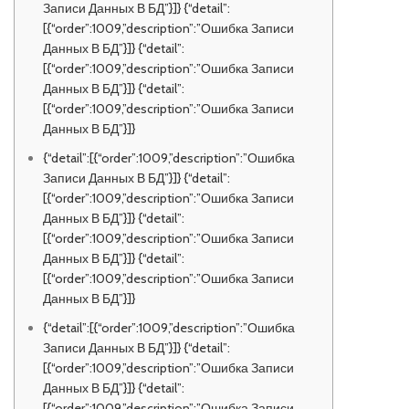
Записи Данных В БД”}]} {“detail”:
[{“order”:1009,”description”:”Ошибка Записи
Данных В БД”}]} {“detail”:
[{“order”:1009,”description”:”Ошибка Записи
Данных В БД”}]} {“detail”:
[{“order”:1009,”description”:”Ошибка Записи
Данных В БД”}]}
{“detail”:[{“order”:1009,”description”:”Ошибка
Записи Данных В БД”}]} {“detail”:
[{“order”:1009,”description”:”Ошибка Записи
Данных В БД”}]} {“detail”:
[{“order”:1009,”description”:”Ошибка Записи
Данных В БД”}]} {“detail”:
[{“order”:1009,”description”:”Ошибка Записи
Данных В БД”}]}
{“detail”:[{“order”:1009,”description”:”Ошибка
Записи Данных В БД”}]} {“detail”:
[{“order”:1009,”description”:”Ошибка Записи
Данных В БД”}]} {“detail”:
[{“order”:1009,”description”:”Ошибка Записи