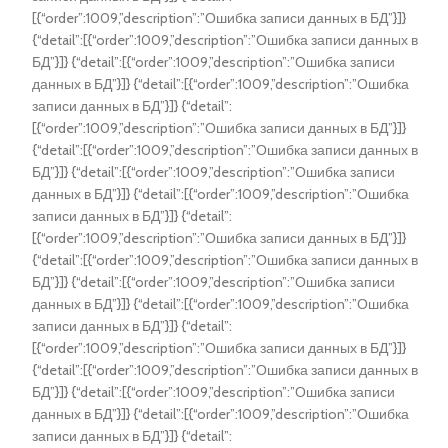
[{“order”:1009,”description”:”Ошибка записи данных в БД”}]}
{“detail”:[{“order”:1009,”description”:”Ошибка записи данных в
БД”}]} {“detail”:[{“order”:1009,”description”:”Ошибка записи
данных в БД”}]} {“detail”:[{“order”:1009,”description”:”Ошибка
записи данных в БД”}]} {“detail”:
[{“order”:1009,”description”:”Ошибка записи данных в БД”}]}
{“detail”:[{“order”:1009,”description”:”Ошибка записи данных в
БД”}]} {“detail”:[{“order”:1009,”description”:”Ошибка записи
данных в БД”}]} {“detail”:[{“order”:1009,”description”:”Ошибка
записи данных в БД”}]} {“detail”:
[{“order”:1009,”description”:”Ошибка записи данных в БД”}]}
{“detail”:[{“order”:1009,”description”:”Ошибка записи данных в
БД”}]} {“detail”:[{“order”:1009,”description”:”Ошибка записи
данных в БД”}]} {“detail”:[{“order”:1009,”description”:”Ошибка
записи данных в БД”}]} {“detail”:
[{“order”:1009,”description”:”Ошибка записи данных в БД”}]}
{“detail”:[{“order”:1009,”description”:”Ошибка записи данных в
БД”}]} {“detail”:[{“order”:1009,”description”:”Ошибка записи
данных в БД”}]} {“detail”:[{“order”:1009,”description”:”Ошибка
записи данных в БД”}]} {“detail”: