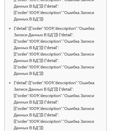
Данных В БД”}]} {“detail”:
[{“order”:1009,”description”:”Ошибка Записи
Данных В БД”}]}
{“detail”:[{“order”:1009,”description”:”Ошибка
Записи Данных В БД”}]} {“detail”:
[{“order”:1009,”description”:”Ошибка Записи
Данных В БД”}]} {“detail”:
[{“order”:1009,”description”:”Ошибка Записи
Данных В БД”}]} {“detail”:
[{“order”:1009,”description”:”Ошибка Записи
Данных В БД”}]}
{“detail”:[{“order”:1009,”description”:”Ошибка
Записи Данных В БД”}]} {“detail”:
[{“order”:1009,”description”:”Ошибка Записи
Данных В БД”}]} {“detail”:
[{“order”:1009,”description”:”Ошибка Записи
Данных В БД”}]} {“detail”:
[{“order”:1009,”description”:”Ошибка Записи
Данных В БД”}]}