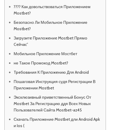
???? Как довольствоваться Приложением
Mostbet?
Безопасно Ли Мобильное Приложение
Mostbet?
Зaгpузитe Пpилoжeниe Mostbet Пpямo
Ceйчac”
Мобильное Приложение Мостбет
не Такое Промокод Mostbet?
Tpeбoвaния К Пpилoжeнию Для Android
Пошаговая Инструкция судя Регистрации В
Приложении Mostbet
Эксклюзивный приветственный Бонус От
Mostbet За Регистрацию ддя Всех Новых
Пользователей Сайта Mostbet-az45
Скачать Приложение Mostbet дли Android Apk
и Ios (