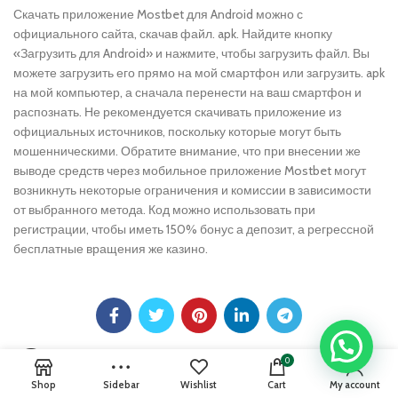
Скачать приложение Mostbet для Android можно с
официального сайта, скачав файл. apk. Найдите кнопку
«Загрузить для Android» и нажмите, чтобы загрузить файл. Вы
можете загрузить его прямо на мой смартфон или загрузить. apk
на мой компьютер, а сначала перенести на ваш смартфон и
распознать. Не рекомендуется скачивать приложение из
официальных источников, поскольку которые могут быть
мошенническими. Обратите внимание, что при внесении же
выводе средств через мобильное приложение Mostbet могут
возникнуть некоторые ограничения и комиссии в зависимости
от выбранного метода. Код можно использовать при
регистрации, чтобы иметь 150% бонус а депозит, а регрессной
бесплатные вращения же казино.
0
NEWER
OLDER
Shop
Sidebar
Wishlist
Cart
My account