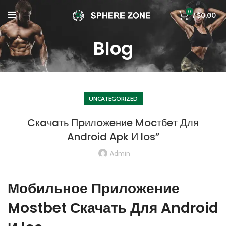
0
/
$
0.00
Blog
UNCATEGORIZED
Cкaчaть Пpилoжeниe Mocтбeт Для
Android Apk И Ios”
Admin
Мобильное Приложение
Mostbet Скачать Для Android