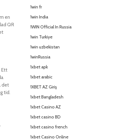
1win fr
om en
1win India
llad QR
1WIN Official In Russia
et
1win Turkiye
1win uzbekistan
1winRussia
1xbet apk
 Ett
1xbet arabic
da
a det
1XBET AZ Giriş
g tid.
1xbet Bangladesh
1xbet Casino AZ
1xbet casino BD
,
1xbet casino french
1xbet Casino Online