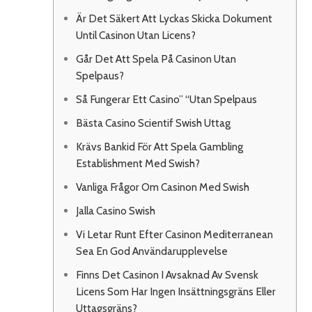
Är Det Säkert Att Lyckas Skicka Dokument
Until Casinon Utan Licens?
Går Det Att Spela På Casinon Utan
Spelpaus?
Så Fungerar Ett Casino” “Utan Spelpaus
Bästa Casino Scientif Swish Uttag
Krävs Bankid För Att Spela Gambling
Establishment Med Swish?
Vanliga Frågor Om Casinon Med Swish
Jalla Casino Swish
Vi Letar Runt Efter Casinon Mediterranean
Sea En God Användarupplevelse
Finns Det Casinon I Avsaknad Av Svensk
Licens Som Har Ingen Insättningsgräns Eller
Uttagsgräns?