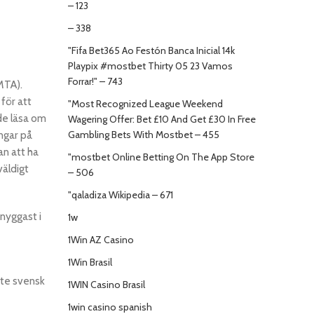
– 123
– 338
"Fifa Bet365 Ao Festón Banca Inicial 14k
Playpix #mostbet Thirty 05 23 Vamos
Forrar!" – 743
MTA).
 för att
"Most Recognized League Weekend
de läsa om
Wagering Offer: Bet £10 And Get £30 In Free
ngar på
Gambling Bets With Mostbet – 455
an att ha
"‎mostbet Online Betting On The App Store
väldigt
– 506
"qaladiza Wikipedia – 671
snyggast i
1w
1Win AZ Casino
1Win Brasil
nte svensk
1WIN Casino Brasil
1win casino spanish