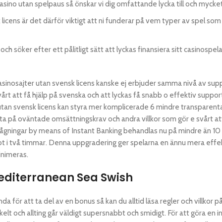
 casino utan spelpaus så önskar vi dig omfattande lycka till och mycket
licens är det därför viktigt att ni funderar på vem typer av spel som 
h söker efter ett pålitligt sätt att lyckas finansiera sitt casinosp
casinosajter utan svensk licens kanske ej erbjuder samma nivå av su
rt att få hjälp på svenska och att lyckas få snabb o effektiv suppor
utan svensk licens kan styra mer komplicerade 6 mindre transparenta 
ta på oväntade omsättningskrav och andra villkor som gör e svårt at
ågningar by means of Instant Banking behandlas nu på mindre än 10 fi
tot i två timmar. Denna uppgradering ger spelarna en ännu mera effe
inimeras.
editerranean Sea Swish
för att ta del av en bonus så kan du alltid läsa regler och villkor p
elt och allting går väldigt supersnabbt och smidigt. För att göra en i