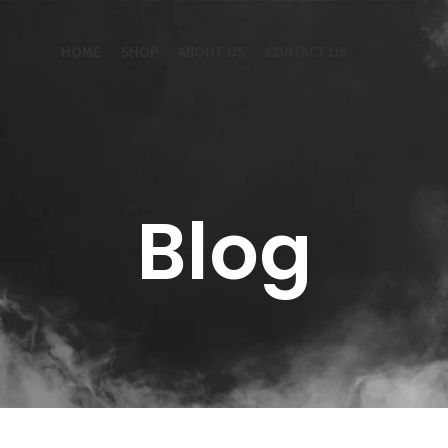
HOME
SHOP
ABOUT US
CONTACT US
Blog