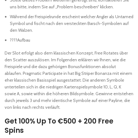
Sollte dieses Problem weiterhin gefertigt sind, kontaktieren Sie
uns bitte, indem Sie auf „Problem beschreiben“ klicken.
Während der Freispielrunde erscheint welcher Angler als Untamed
Symbol und fischt nach den versteckten Barsch-Symbolen auf
den Walzen.
????Aufbau
Der Slot erfolgt also dem klassischen Konzept, Free Rotates über
den Scatter auszulösen. Im Folgenden erklären wir Ihnen, wie die
Freispiele und die dazu gehörigen Bonusfunktionen absolut
ablaufen. Pragmatic Participate in hat Big Striper Bonanza mit einem
eher klassischen Basisspiel ausgestattet. Die anderen Symbole
unterteilen sich in die niedrigen Kartenspielsymbole 10, L, Q, K
sowie A, sowie within die höheren Bildsymbole. Gewinne entstehen
durch jeweils 3 und mehr identische Symbole auf einer Payline, die
von links nach rechts verläuft.
Get 100% Up To €500 + 200 Free
Spins