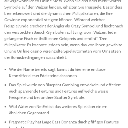
außergewöhnlichen Online Slots. Wenn Sie drei oder mehr Scatter
Symbole auf den Walzen landen, erhalten Sie Freispiele. Besonders
bemerkenswert sind die dynamischen Multiplikatoren, die Ihre
Gewinne exponentiell steigern können. Während welcher
Freispielrunde erscheint der Angler als Crazy Symbol und fischt nach
den versteckten Barsch-Symbolen auf living room Walzen. Jeder
gefangene Fisch enthüllt einen Geldpreis und erhöht” “Den
Multiplikator. Es koennte jedoch sein, wenn das von Ihnen gewählte
Online On line casino vereinzelte Spielautomaten vom Umsetzen
der Bonusbedingungen ausschließt.
Wie der Name bereits sagt, kannst du hier eine endlose
Kennziffer dieser Edelsteine absahnen.
Das Spiel wurde von Blueprint Gambling entwickelt und offeriert
auch spannende Features und Features auf welche weise
Freispiele und besondere Scatter Symbole.
Wild Water von NetEnt ist das weiteres Spiel über einem
ähnlichen Gegenstand.
Pragmatic Play hat Large Bass Bonanza durch pfiffigen Features