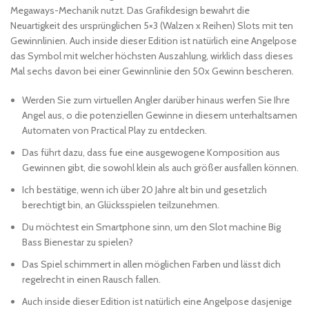
Megaways-Mechanik nutzt. Das Grafikdesign bewahrt die
Neuartigkeit des ursprünglichen 5×3 (Walzen x Reihen) Slots mit ten
Gewinnlinien. Auch inside dieser Edition ist natürlich eine Angelpose
das Symbol mit welcher höchsten Auszahlung, wirklich dass dieses
Mal sechs davon bei einer Gewinnlinie den 50x Gewinn bescheren.
Werden Sie zum virtuellen Angler darüber hinaus werfen Sie Ihre
Angel aus, o die potenziellen Gewinne in diesem unterhaltsamen
Automaten von Practical Play zu entdecken.
Das führt dazu, dass fue eine ausgewogene Komposition aus
Gewinnen gibt, die sowohl klein als auch größer ausfallen können.
Ich bestätige, wenn ich über 20 Jahre alt bin und gesetzlich
berechtigt bin, an Glücksspielen teilzunehmen.
Du möchtest ein Smartphone sinn, um den Slot machine Big
Bass Bienestar zu spielen?
Das Spiel schimmert in allen möglichen Farben und lässt dich
regelrecht in einen Rausch fallen.
Auch inside dieser Edition ist natürlich eine Angelpose dasjenige