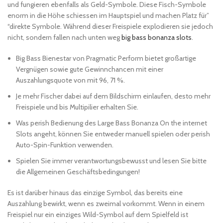
und fungieren ebenfalls als Geld-Symbole. Diese Fisch-Symbole
enorm in die Höhe schiessen im Hauptspiel und machen Platz für”
“direkte Symbole. Während dieser Freispiele explodieren sie jedoch
nicht, sondern fallen nach unten weg
big bass bonanza slots
.
Big Bass Bienestar von Pragmatic Perform bietet großartige
Vergnügen sowie gute Gewinnchancen mit einer
Auszahlungsquote von mit 96, 71 %.
Je mehr Fischer dabei auf dem Bildschirm einlaufen, desto mehr
Freispiele und bis Multipilier erhalten Sie.
Was perish Bedienung des Large Bass Bonanza On the internet
Slots angeht, können Sie entweder manuell spielen oder perish
Auto-Spin-Funktion verwenden.
Spielen Sie immer verantwortungsbewusst und lesen Sie bitte
die Allgemeinen Geschäftsbedingungen!
Es ist darüber hinaus das einzige Symbol, das bereits eine
Auszahlung bewirkt, wenn es zweimal vorkommt. Wenn in einem
Freispiel nur ein einziges Wild-Symbol auf dem Spielfeld ist