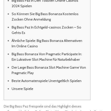
Big Bass Paz In Den Tollsten Online Casinos
2024 Spielen
So Können Sie Big Bass Bonanza Kostenlos
Zocken Ohne Anmeldung
Big Bass Paz In Echtgeld-casinos Zocken – So
Gehts Es
Ähnliche Spiele: Big Bass Bonanza Alternativen
Im Online Casino
Big Bass Bonanza Von Pragmatic Participate In:
Ein Lukrativer Slot Machine Für Naturliebhaber
Der Large Bass Bonanza Slot Machine Game Von
Pragmatic Play
Beste Automatenspiele Unentgeltlich Spielen
Unsere Spiele
Die Big Bass Paz Freispiele sind das Highlight dieses