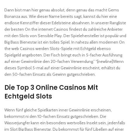
Dann bist man hier genau absolut, denn genau das macht Gems
Bonanza aus. Wie dieser Name bereits sagt, kannst du hier eine
endlose Kennziffer dieser Edelsteine absahnen. In unserer Rangliste
der besten On the internet Casinos findest du zahlreiche Anbieter
mit den Slots von Sensible Play. Der Spielehersteller ist populär und
Big Bass Bienestar ist ein tolles Spiel. In nahezu allen modernen On
the web Casinos werden Slots-Spiele mit Echtgeld ebenso
Spielgeld angeboten. Der Fisch bringt euch in 5-facher Ausführung
auf einer Gewinnlinie den 20-fachen Verwendung.” “[newline]Wenn
dieses Symbol 5-mal auf einer Gewinnlinie erscheint, erhältst du
den 50-fachen Einsatz als Gewinn gutgeschrieben.
Die Top 3 Online Casinos Mit
Echtgeld Slots
Wenn fünf gleiche Spielkarten inner Gewinnlinie erscheinen,
bekommst ni den 10-fachen Einsatz gutgeschrieben. Die
Wasserjungfer kann ein besonders wertvolles Insekt sein, jedenfalls
im Slot Big Bass Bienestar. Du bekommst für fünf Libellen auf einer