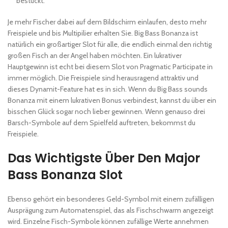
bestückt.
Je mehr Fischer dabei auf dem Bildschirm einlaufen, desto mehr
Freispiele und bis Multipilier erhalten Sie. Big Bass Bonanza ist
natürlich ein großartiger Slot für alle, die endlich einmal den richtig
großen Fisch an der Angel haben möchten. Ein lukrativer
Hauptgewinn ist echt bei diesem Slot von Pragmatic Participate in
immer möglich. Die Freispiele sind herausragend attraktiv und
dieses Dynamit-Feature hat es in sich. Wenn du Big Bass sounds
Bonanza mit einem lukrativen Bonus verbindest, kannst du über ein
bisschen Glück sogar noch lieber gewinnen. Wenn genauso drei
Barsch-Symbole auf dem Spielfeld auftreten, bekommst du
Freispiele.
Das Wichtigste Über Den Major
Bass Bonanza Slot
Ebenso gehört ein besonderes Geld-Symbol mit einem zufälligen
Ausprägung zum Automatenspiel, das als Fischschwarm angezeigt
wird. Einzelne Fisch-Symbole können zufällige Werte annehmen