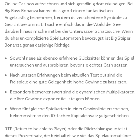
Online Casinos aufzeichnen und sich geradlinig dort erkundigen. Bei
Big Bass Bonanza kannst du a good einem fantastischen
Angelausflug teilnehmen, bei dem du verschiedene Symbole zu
Gesicht bekommst. Tauche einfach das in die World der See
darüber hinaus mache mit bei der Unterwasser Schatzsuche. Wenn
du eher unkomplizierte Spielautomaten bevorzugst, ist Big Striper
Bonanza genau dasjenige Richtige.
Sowohl neue als ebenso erfahrene Glücksritter können das Spiel
untersuchen und ausprobieren, bevor sie echtes Cash setzen.
Nach unseren Erfahrungen beim aktuellen Test out sind die
Freispiele eine gute Gelegenheit, hohe Gewinne zu kassieren.
Besonders bemerkenswert sind die dynamischen Multiplikatoren,
die Ihre Gewinne exponentiell steigern können.
Wenn fünf gleiche Spielkarten in einer Gewinnlinie erscheinen,
bekommst man den 10-fachen Kapitaleinsatz gutgeschrieben.
RTP (Return to be able to Player) oder die Rückzahlungsquote ist
dieses Prozentsatz, der beinhaltet, wie viel das Spielautomat über