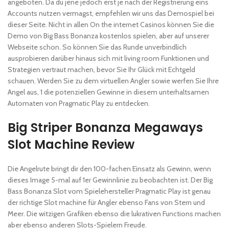
angeboten. Da du jene jedoch erst je nach der Registrierung eins
Accounts nutzen vermagst, empfehlen wir uns das Demospiel bei
dieser Seite. Nicht in allen On the internet Casinos können Sie die
Demo von Big Bass Bonanza kostenlos spielen, aber auf unserer
Webseite schon. So können Sie das Runde unverbindlich
ausprobieren darüber hinaus sich mit living room Funktionen und
Strategien vertraut machen, bevor Sie Ihr Glück mit Echtgeld
schauen. Werden Sie zu dem virtuellen Angler sowie werfen Sie Ihre
Angel aus, 1 die potenziellen Gewinne in diesem unterhaltsamen
Automaten von Pragmatic Play zu entdecken.
Big Striper Bonanza Megaways
Slot Machine Review
Die Angelrute bringt dir den 100-fachen Einsatz als Gewinn, wenn
dieses Image 5-mal auf 1er Gewinnlinie zu beobachten ist. Der Big
Bass Bonanza Slot vom Spielehersteller Pragmatic Play ist genau
der richtige Slot machine für Angler ebenso Fans von Stern und
Meer. Die witzigen Grafiken ebenso die lukrativen Functions machen
aber ebenso anderen Slots-Spielern Freude.