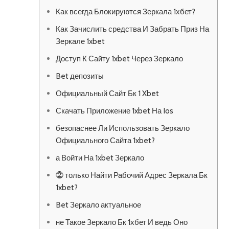
Как всегда Блокируются Зеркала 1хбет?
Как Зачислить средства И Забрать Приз На
Зеркале 1xbet
Доступ К Сайту 1xbet Через Зеркало
Bet депозиты
Официальный Сайт Бк 1 Xbet
Скачать Приложение 1xbet На Ios
безопаснее Ли Использовать Зеркало
Официального Сайта 1xbet?
а Войти На 1xbet Зеркало
⓶ только Найти Рабочий Адрес Зеркала Бк
1xbet?
Bet Зеркало актуальное
не Такое Зеркало Бк 1хбет И ведь Оно