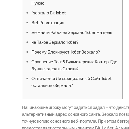
Нужно
“зеркало Бк 1xbet
Bet Регистрация
же Найти Рабочее Зеркало 1хбет На день
не Такое Зеркало 1хбет?
Почему Блокируют 1хбет Зеркало?
Сравнение Топ-5 Букмекерских Контор: Где
Лучше сделать Ставки?
Отличается Ли официальный Сайт 1xbet
остального Зеркала?
Начинающие игроку могут задаться задал – что дейс
альтернативный адрес основного сайта. Зеркало поз
точную копию основного веб-портала. При этом бетто
предоставляет остальным клиентам БК 1 х бет. Адми