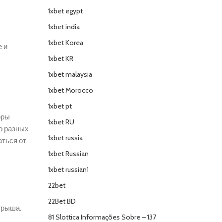
1xbet egypt
1xbet india
1xbet Korea
е и
1xbet KR
1xbet malaysia
1xbet Morocco
1xbet pt
оры
1xbet RU
о разных
1xbet russia
аться от
1xbet Russian
1xbet russian1
22bet
22Bet BD
грыша.
81 Slottica Informações Sobre – 137