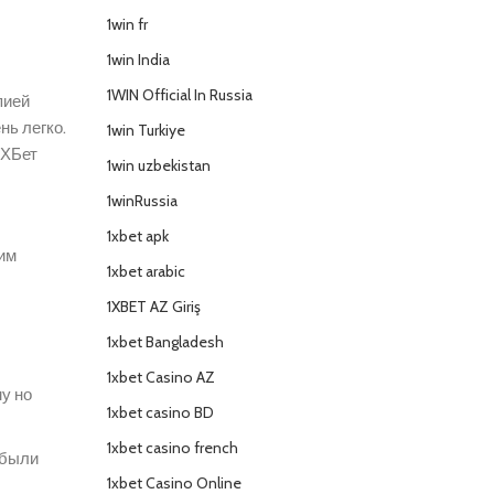
1win fr
1win India
1WIN Official In Russia
пией
нь легко.
1win Turkiye
1ХБет
1win uzbekistan
1winRussia
1xbet apk
ним
1xbet arabic
1XBET AZ Giriş
1xbet Bangladesh
1xbet Casino AZ
му но
1xbet casino BD
1xbet casino french
 были
1xbet Casino Online