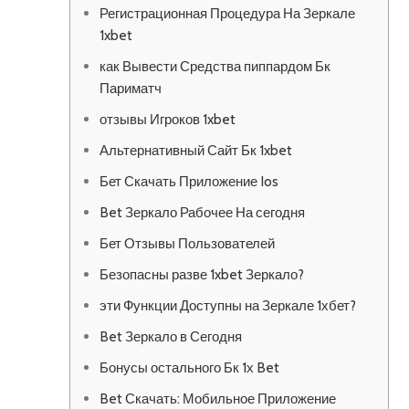
Регистрационная Процедура На Зеркале
1xbet
как Вывести Средства пиппардом Бк
Париматч
отзывы Игроков 1xbet
Альтернативный Сайт Бк 1xbet
Бет Скачать Приложение Ios
Bet Зеркало Рабочее На сегодня
Бет Отзывы Пользователей
Безопасны разве 1xbet Зеркало?
эти Функции Доступны на Зеркале 1хбет?
Bet Зеркало в Сегодня
Бонусы остального Бк 1х Bet
Bet Скачать: Мобильное Приложение