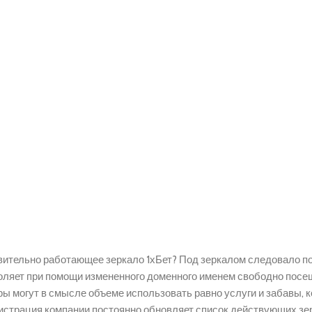
твительно работающее зеркало 1хБет? Под зеркалом следовало п
воляет при помощи измененного доменного именем свободно посе
ры могут в смысле объеме использовать равно услуги и забавы, 
нистрация компании постоянно обновляет список действующих зе