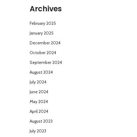
Archives
February 2025
January 2025
December 2024
October 2024
September 2024
August 2024
July 2024
June 2024
May 2024
April 2024
August 2023
July 2023