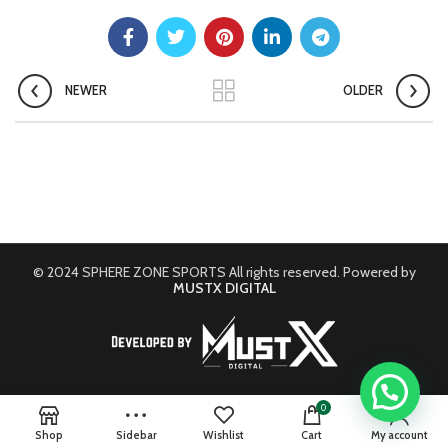
NEWER
OLDER
© 2024 SPHERE ZONE SPORTS All rights reserved. Powered by
MUSTX DIGITAL
0
Shop
Sidebar
Wishlist
Cart
My account