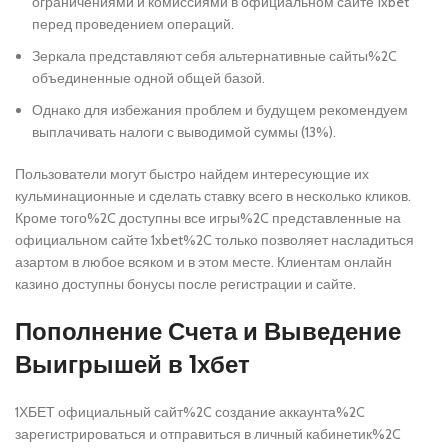
ограничениями и комиссиями в официальном сайте 1xbet
перед проведением операций.
Зеркала представляют себя альтернативные сайты%2C
объединенные одной общей базой.
Однако для избежания проблем и будущем рекомендуем
выплачивать налоги с выводимой суммы (13%).
Пользователи могут быстро найдем интересующие их
кульминационные и сделать ставку всего в несколько кликов.
Кроме того%2C доступны все игры%2C представленные на
официальном сайте 1xbet%2C только позволяет насладиться
азартом в любое всяком и в этом месте. Клиентам онлайн
казино доступны бонусы после регистрации и сайте.
Пополнение Счета и Выведение
Выигрышей в 1хбет
1ХБЕТ официальный сайт%2C создание аккаунта%2C
зарегистрироваться и отправиться в личный кабинетик%2C