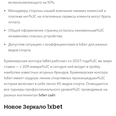
волеизъявляющего на 10%.
Менаджеру стороны нашей компании никаких комиссий а
платежи нет%2C не платежные сервисы клиента могут брать
оплату.
Общей оформление страниц осталось неизменным%2C
независимо спасась устройства.
Допустим ситуацию с коэффициентами в 1хБет для разных
видов спорта.
Букмекерская контора 1xBet работает со 2007 года%2C же мире
ставок ― с 2011 январе%2C и сегодня ней входит в тройку
наиболее известных игорных брендов. Букмекерская контора
1xБет имеет скудную линию спортивных произошедших%2C
которая включает в себя около 40 видов спорта. Освещаются
все турниры профессионального уровня%2C проводимые на
разных континентах
1хбет сайт
.
Новое Зеркало 1xbet