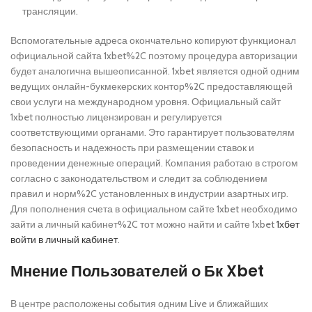
трансляции.
Вспомогательные адреса окончательно копируют функционал
официальной сайта 1xbet%2C поэтому процедура авторизации
будет аналогична вышеописанной. 1xbet является одной одним
ведущих онлайн-букмекерских контор%2C предоставляющей
свои услуги на международном уровня. Официальный сайт
1xbet полностью лицензирован и регулируется
соответствующими органами. Это гарантирует пользователям
безопасность и надежность при размещении ставок и
проведении денежные операций. Компания работаю в строгом
согласно с законодательством и следит за соблюдением
правил и норм%2C установленных в индустрии азартных игр.
Для пополнения счета в официальном сайте 1xbet необходимо
зайти а личный кабинет%2C тот можно найти и сайте 1xbet
1хбет
войти в личный кабинет
.
Мнение Пользователей о Бк Xbet
В центре расположены события одним Live и ближайших