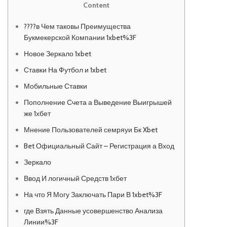
Content
????в Чем таковы Преимущества
Букмекерской Компании 1xbet%3F
Новое Зеркало 1xbet
Ставки На Футбол и 1xbet
Мобильные Ставки
Пополнение Счета а Выведение Выигрышей
же 1хбет
Мнение Пользователей семряуи Бк Xbet
Bet Официальный Сайт – Регистрация а Вход
Зеркало
Ввод И логичный Средств 1хбет
На что Я Могу Заключать Пари В 1xbet%3F
где Взять Данные усовершенство Анализа
Линии%3F