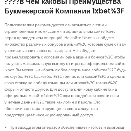
????в Чем каковы Преимущества
Букмекерской Компании 1xbet%3F
Пользователям рекомендуется ознакомиться с этими
ограничениями и комиссиями и официальном сайте 1xbet
перед проведением операций. На сайте 1xbet вы найдете
множество различных бонусов а акций%2C которые сумеют вам
увеличить свои шансы на выигрыш. Не забудьте
проанализировать с условиями одна акции и бонуса%2C чтобы
получить максимальную выгоду от игры на официальном сайте
1xbet. Вы можешь выбрать любое спортивное событие%2C будь
же футбол%2C баскетбол%2C теннис или хоккей%2C и сделать
свою ставку на победу команды или игрока%2C тоталы%2C
форы и отчасти другое. Для доступа к личному кабинета на
официальном сайте 1xbet%2C вам понадобятся ввести свои
учетные данные%2C такие как логин и пароль. Это
обеспечивает гарантирующее вашего аккаунта а
предотвращает несанкционированный доступ.
При захода игры оператор обеспечивает итоговый выигрыш