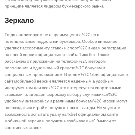
принципе является лидером букмекерского рынка.
Зеркало
Тогда анализируем не а преимущества%2C но а
потенциальные недостатки букмекера. Особое внимание
уделяют ассортименту ставок и спорт%2C видам регистрации
на новой версии официального сайта 1 икс бет. Также
расскажем о приложении на телефон%2C методом
пополнения и однозначный средств%2C бонусам и
специальным предложениям. В целом%2C 1xbet официального
сайт мобильной версии является надежным а удобным
инструментом дли всех%2C кто интересуется спортивными
ставками. Благодаря широкому выбору случившихся%2C
удобному интерфейсу и различным бонусам%2C игроки могут
наслаждаться игрой и получать новые выгоды. Не упустите
возможность испытать удачу на 1xbet официальном сайте
мобильной версии и получить незабываемые” “мысли от
спортивных ставок.