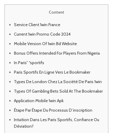
Content
Service Client 1win France
Current 1win Promo Code 2024
Mobile Version Of 1win Bd Website
Bonus Offers Intended For Players From Nigeria
In Paris” “sportifs
Paris Sportifs En Ligne Vers Le Bookmaker
Types De London Chez La Société De Paris 1win
Types Of Gambling Bets Sold At The Bookmaker
Application Mobile 1win Apk
Étape Par Étape Du Processus D’inscription
Intuition Dans Les Paris Sportifs, Confiance Ou
Déviation?