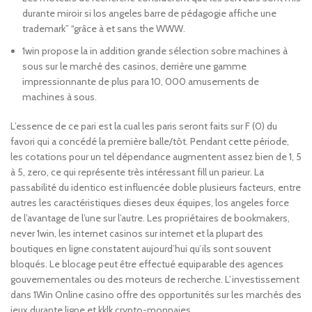
durante miroir si los angeles barre de pédagogie affiche une
trademark” “grâce à et sans the WWW.
1win propose la in addition grande sélection sobre machines à
sous sur le marché des casinos, derrière une gamme
impressionnante de plus para 10, 000 amusements de
machines à sous.
L’essence de ce pari est la cual les paris seront faits sur F (0) du
favori qui a concédé la première balle/tôt. Pendant cette période,
les cotations pour un tel dépendance augmentent assez bien de 1, 5
à 5, zero, ce qui représente très intéressant fill un parieur. La
passabilité du identico est influencée doble plusieurs facteurs, entre
autres les caractéristiques dieses deux équipes, los angeles force
de l’avantage de l’une sur l’autre. Les propriétaires de bookmakers,
never 1win, les internet casinos sur internet et la plupart des
boutiques en ligne constatent aujourd’hui qu’ils sont souvent
bloqués. Le blocage peut être effectué equiparable des agences
gouvernementales ou des moteurs de recherche. L’investissement
dans 1Win Online casino offre des opportunités sur les marchés des
jeux durante ligne et kklk crypto-monnaies.