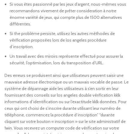
Si vous êtes passionné par les jeux d’argent, nous-mêmes vous
recommandons vivement de prêter consideration à notre
énorme variété de jeux, qui compte plus de 1500 alternatives
différentes.
Si the problème persiste, utilisez les autres méthodes de
vérification proposées lors de los angeles procédure
d’inscription.
Un travail avec des miroirs représente effectué pour assurer la
sécurité, l’optimisation, lors du transposition d’URL.
Des erreurs se produisent ainsi que utilisateurs peuvent saisir une
mauvaise adresse électronique ou un mauvais vocable de passe. Le
système de dépannage aide les utilisateurs à s’en sortir en leur
fournissant des conseils sur los angeles double vérification kklk
informations d’identification ou sur l’exactitude kklk données. Pour
ceux qui ont choisi de s’inscrire durante utilisant leur numéro de
téléphone, commencez la procédure d’inscription” “durante
cliquant sur votre bouton « inscription » sur le site administratif de
1win. Vous recevrez un computer code de vérification sur votre