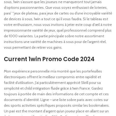
sous, 1win s’assure que les joueurs ne manqueront tout jamais
d’options passionnantes. Que vous soyez enthusiast de loteries,
para” “jeux de plateau, para jeux de cartes ou d’une incroyable variété
de devices à sous, 1win a tout ce qu’il vous faudra. Si le tableau est
votre enthusiasm, nous vous invitons à jeter este coup d’œil à notre
impressionnante variété de jeux, quel professionnel comprend plus
de 1000 variantes. La partie principale sobre notre assortiment
instructions une variété de machines à sous pour de l’argent réel,
vous permettant de retirer vos gains.
Current 1win Promo Code 2024
Mon expérience personnelle m’a montré que les portefeuilles
électroniques offrent le meilleur compromis entre rapidité et
facilité d’utilisation. J’ai particulièrement apprécié Skrill pour sa
simplicité et child intégration fluide grâce à 1win France. Gardez
toujours à portée de main des informations de cet compte et ces
documents d’identité. Ligne – une liste sobre paris avec cotes sur
des sports activities spécifiques proposés similar les bookmakers.
Un pari est the montant d’argent qu’un joueur place en allant sur un