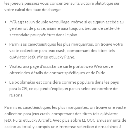
les joueurs puissiez vous concentrer sur la victoire plutôt que sur
votre calcul des taux de change.
MFA agit tel un double verrouillage, même si quelqu’un accède au
gentemot de passe, arianne aura toujours besoin de cette clé
secondaire pour pénétrer dans le plan.
Parmi ses caractéristiques les plus marquantes, on trouve votre
vaste collection para jeux crash, comprenant des titres tels
qu’Aviator, JetX, Mines et Lucky Plane.
Visitez una page d’assistance sur le portail web Web serve
obtenir des détails de contact spécifiques et de l’aide.
Le bookmaker est considéré comme populaire dans les pays
para la CEI, ce qui peut s’expliquer par un selected nombre de
raisons.
Parmi ses caractéristiques les plus marquantes, on trouve une vaste
collection para jeux crash, comprenant des titres tels qu’Aviator,
JetX, Puits et Lucky Aircraft. Avec plus sobre 12, 000 amusements de
casino au total, y compris une immense selection de machines à