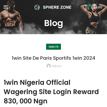
0
/
$
0.00
Blog
1WIN FR
1win Site De Paris Sportifs 1win 2024
Admin
1win Nigeria Official
Wagering Site Login Reward
830, 000 Ngn