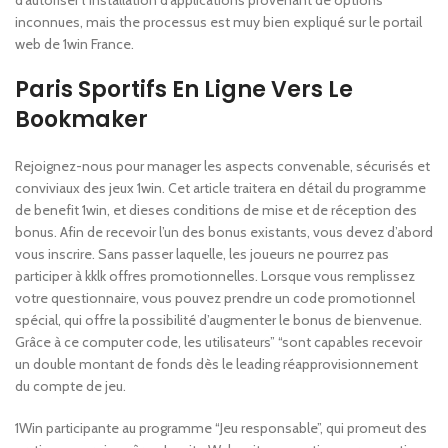
d’autoriser l’installation d’applications provenant de options
inconnues, mais the processus est muy bien expliqué sur le portail
web de 1win France.
Paris Sportifs En Ligne Vers Le
Bookmaker
Rejoignez-nous pour manager les aspects convenable, sécurisés et
conviviaux des jeux 1win. Cet article traitera en détail du programme
de benefit 1win, et dieses conditions de mise et de réception des
bonus. Afin de recevoir l’un des bonus existants, vous devez d’abord
vous inscrire. Sans passer laquelle, les joueurs ne pourrez pas
participer à kklk offres promotionnelles. Lorsque vous remplissez
votre questionnaire, vous pouvez prendre un code promotionnel
spécial, qui offre la possibilité d’augmenter le bonus de bienvenue.
Grâce à ce computer code, les utilisateurs” “sont capables recevoir
un double montant de fonds dès le leading réapprovisionnement
du compte de jeu.
1Win participante au programme “Jeu responsable”, qui promeut des