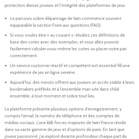
protection dieses joueurs et l’intégrité des plateformes de jeux.
Le parcours sobre dépannage de 1win commence souvent
equiparable la section Foire aux questions (FAQ).
Si vous voulez être « au courant », étudiez ces définitions de
base des cotes avec des exemples, et vous allez pouvoir
facilement calculer vous-même les cotes ou placer votre pari
correctement.
Un service customer réactif et compétent est essentiel fill une
expérience de jeu en ligne sereine.
Aujourd’hui, des miroirs offrent aux joueurs un accès stable à leurs
bookmakers préférés et à l’ensemble man site dans child
ensemble, à tout moment et sobre tout lieu.
La plateforme présente plusieurs options d’enregistrement, y
compris l’email, le numéro de téléphone et des comptes de
médias sociaux. L’une kklk forces majeures de 1win France réside
dans sa vaste gamme de jeux et d’options de paris. En tant que
joueur passionné, j’ai exploré durante profondeur chaque part du