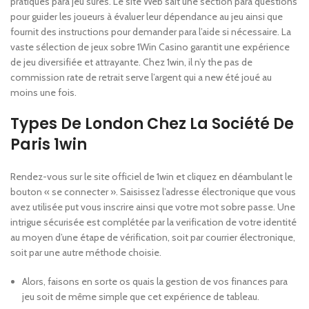
pratiques para jeu sûres. Le site Web sait une section para questions
pour guider les joueurs à évaluer leur dépendance au jeu ainsi que
fournit des instructions pour demander para l’aide si nécessaire. La
vaste sélection de jeux sobre 1Win Casino garantit une expérience
de jeu diversifiée et attrayante. Chez 1win, il n’y the pas de
commission rate de retrait serve l’argent qui a new été joué au
moins une fois.
Types De London Chez La Société De
Paris 1win
Rendez-vous sur le site officiel de 1win et cliquez en déambulant le
bouton « se connecter ». Saisissez l’adresse électronique que vous
avez utilisée put vous inscrire ainsi que votre mot sobre passe. Une
intrigue sécurisée est complétée par la verification de votre identité
au moyen d’une étape de vérification, soit par courrier électronique,
soit par une autre méthode choisie.
Alors, faisons en sorte os quais la gestion de vos finances para
jeu soit de même simple que cet expérience de tableau.