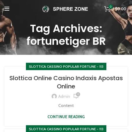
0
/
$
0.00
Tag Archives:
fortunetiger BR
SLOTTICA CASSINO POPULAR FORTUNE - 113
Slottica Online Casino Indaxis Apostas
Online
0
Admin
Content
CONTINUE READING
SLOTTICA CASSINO POPULAR FORTUNE - 113