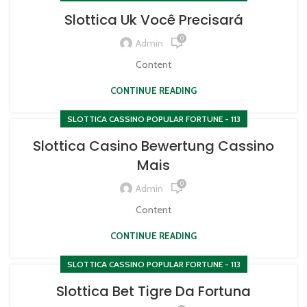
Slottica Uk Você Precisará
0
Admin
Content
CONTINUE READING
SLOTTICA CASSINO POPULAR FORTUNE - 113
Slottica Casino Bewertung Cassino
Mais
0
Admin
Content
CONTINUE READING
SLOTTICA CASSINO POPULAR FORTUNE - 113
Slottica Bet Tigre Da Fortuna